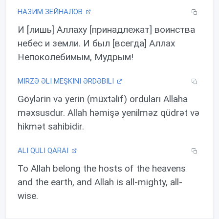
НАЗИМ ЗЕЙНАЛОВ
И [лишь] Аллаху [принадлежат] воинства
небес и земли. И был [всегда] Аллах
Непоколебимым, Мудрым!
MIRZƏ ƏLI MEŞKINI ƏRDƏBILI
Göylərin və yerin (müxtəlif) orduları Allaha
məxsusdur. Allah həmişə yenilməz qüdrət və
hikmət sahibidir.
ALI QULI QARAI
To Allah belong the hosts of the heavens
and the earth, and Allah is all-mighty, all-
wise.