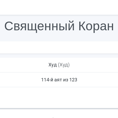
Священный Коран
(Худ)
Худ
114-й аят из 123