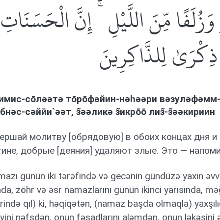
ِ وَزُلَفًا مِّنَ اللَّيْلِ ۚ إِنَّ الْحَسَنَاتِ
 ذِكْرَىٰ لِلذَّاكِرِينَ
ќимис-сōлəəтə тōрōфəйин-нəhəəри вəзулəфəмм-
ибнəс-сəййи`əəт, з̃əəликə з̃икрōō лиз̃-з̃əəкириин
ершай молитву [обрядовую] в обоих концах дня и 
ине, добрые [деяния] удаляют злые. Это — напом
azı günün iki tərəfində və gecənin gündüzə yaxın əvvə
nda, zöhr və əsr namazlarını günün ikinci yarısında, mə
rində qıl) ki, həqiqətən, (namaz başda olmaqla) yaxşıl
liyini nəfsdən, onun fəsadlarını aləmdən, onun ləkəsin