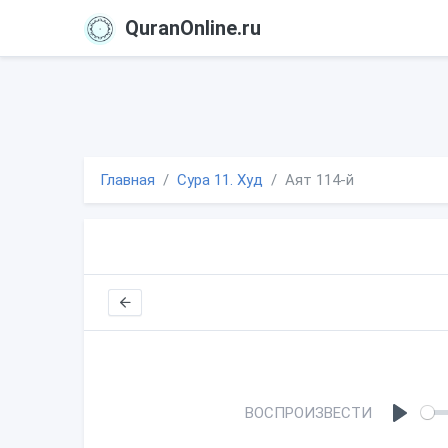
QuranOnline.ru
Главная
Сура 11. Худ
Аят 114-й
ВОСПРОИЗВЕСТИ
P