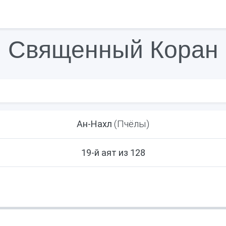
Священный Коран
(Пчёлы)
Ан-Нахл
19-й аят из 128