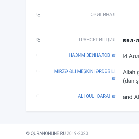
l
a
ОРИГИНАЛ
y
вəл-л
ТРАНСКРИПЦИЯ
НАЗИМ ЗЕЙНАЛОВ
И Алл
MIRZƏ ƏLI MEŞKINI ƏRDƏBILI
Allah 
(danış
ALI QULI QARAI
and A
© QURANONLINE.RU
2019-2020