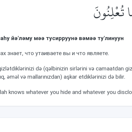
َا تُعْلِنُونَ
аhу йə'лəму мəə тусирруунə вəмəə ту'линуун
ах знает, что утаиваете вы и что являете.
gizlətdiklərinizi də (qəlbinizin sirlərini və camaatdan gi
ıq, əməl və mallarınızdan) aşkar etdiklərinizi də bilir.
llah knows whatever you hide and whatever you disclo