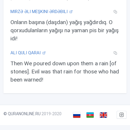
MIRZƏ ƏLI MEŞKINI ƏRDƏBILI
Onların başına (daşdan) yağış yağdırdıq. O
qorxudulanların yağışı nə yaman pis bir yağış
idi!
ALI QULI QARAI
Then We poured down upon them a rain [of
stones]. Evil was that rain for those who had
been warned!
© QURANONLINE.RU
2019-2020