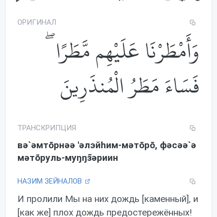
P
M
S
l
u
e
ОРИГИНАЛ
a
t
t
وَأَمْطَرْنَا عَلَيْهِم مَّطَرًا ۖ
y
e
t
i
n
فَسَاءَ مَطَرُ الْمُنذَرِينَ
g
s
ТРАНСКРИПЦИЯ
вə`əмтōрнəə 'əлэйhим-мəтōрō, фəсəə`ə
мəтōруль-муŋŋз̃əриин
НАЗИМ ЗЕЙНАЛОВ
И пролили Мы на них дождь [каменный], и
[как же] плох дождь предостережённых!