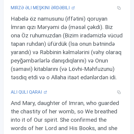
MIRZƏ ƏLI MEŞKINI ƏRDƏBILI
Habelə öz namusunu (iffətini) qoruyan
İmran qızı Məryəmi də (məsəl çəkdi). Biz
ona Öz ruhumuzdan (Bizim iradəmizlə vücud
tapan ruhdan) üfürdük (İsa onun bətnində
yarandı) və Rəbbinin kəlmələrini (vəhy olaraq
peyğəmbərlərlə danışdıqlarını) və Onun
(səmavi) kitablarını (və Lövhi-Məhfuzunu)
təsdiq etdi və o Allaha itaət edənlərdən idi.
ALI QULI QARAI
And Mary, daughter of Imran, who guarded
the chastity of her womb, so We breathed
into it of Our spirit. She confirmed the
words of her Lord and His Books, and she