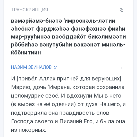
ТРАНСКРИПЦИЯ
вəмəрйəмə-бнəтə 'имрōōнəль-лəтии
əhсōнəт фəрджəhəə фəнəфəхнəə фииhи
мир-рууhинəə вəсōддəќōт бикəлимəəти
рōббиhəə вəкутубиhи вəкəəнəт минəль-
ќōōнитиин
НАЗИМ ЗЕЙНАЛОВ
И [привёл Аллах притчей для верующих]
Марию, дочь ‘Имрана, которая сохранила
целомудрие своё. И вдохнули Мы в него
(в вырез на её одеянии) от духа Нашего, и
подтвердила она правдивость слов
Господа своего и Писаний Его, и была она
из покорных.