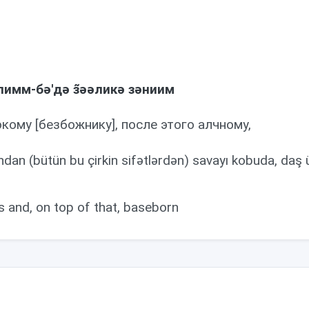
лимм-бə'дə з̃əəликə зəниим
кому [безбожнику], после этого алчному,
dan (bütün bu çirkin sifətlərdən) savayı kobuda, daş ü
s and, on top of that, baseborn