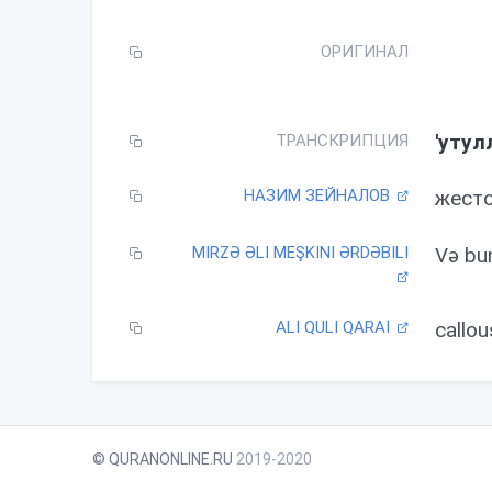
l
a
ОРИГИНАЛ
y
'утул
ТРАНСКРИПЦИЯ
НАЗИМ ЗЕЙНАЛОВ
жесто
MIRZƏ ƏLI MEŞKINI ƏRDƏBILI
Və bun
ALI QULI QARAI
callou
© QURANONLINE.RU
2019-2020