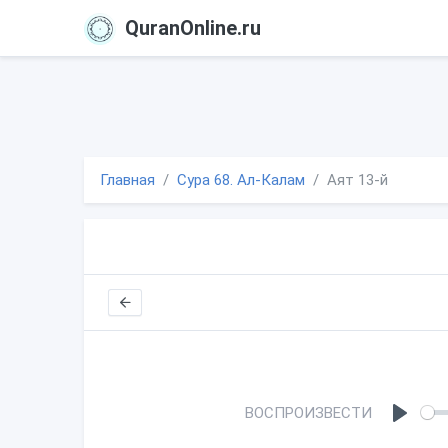
QuranOnline.ru
Главная
Сура 68. Ал-Калам
Аят 13-й
ВОСПРОИЗВЕСТИ
P