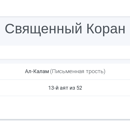
Священный Коран
(Письменная трость)
Ал-Калам
13-й аят из 52