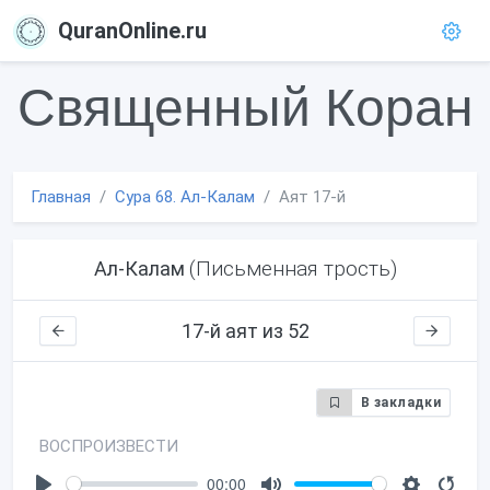
QuranOnline.ru
Священный Коран
Главная
Сура 68. Ал-Калам
Аят 17-й
(Письменная трость)
Ал-Калам
17-й аят из 52
В закладки
ВОСПРОИЗВЕСТИ
00:00