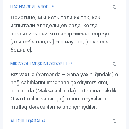
НАЗИМ ЗЕЙНАЛОВ
Поистине, Мы испытали их так, как
испытали владельцев сада, когда
поклялись они, что непременно сорвут
[для себя плоды] его наутро, [пока спят
бедные],
MIRZƏ ƏLI MEŞKINI ƏRDƏBILI
Biz vaxtilə (Yəməndə – Səna yaxınlığındakı) o
bağ sahiblərini imtəhana çəkdiyimiz kimi,
bunları da (Məkkə əhlini də) imtahana çəkdik.
O vaxt onlar səhər çağı onun meyvələrini
mütləq dərəcəklərinə and içmişdilər.
ALI QULI QARAI