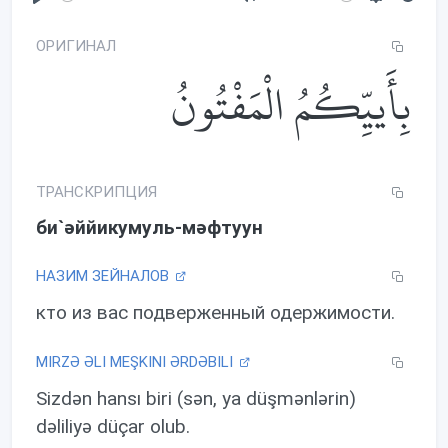
P
M
S
l
u
e
ОРИГИНАЛ
a
t
t
بِأَييِّكُمُ الْمَفْتُونُ
y
e
t
i
n
g
s
ТРАНСКРИПЦИЯ
би`əййикумуль-мəфтуун
НАЗИМ ЗЕЙНАЛОВ
кто из вас подверженный одержимости.
MIRZƏ ƏLI MEŞKINI ƏRDƏBILI
Sizdən hansı biri (sən, ya düşmənlərin)
dəliliyə düçar olub.