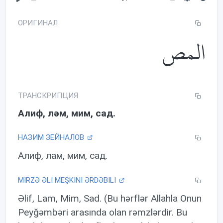
P
M
S
l
u
e
ОРИГИНАЛ
a
t
t
المص
y
e
t
i
n
g
s
ТРАНСКРИПЦИЯ
Алиф, лəм, мим, сад.
НАЗИМ ЗЕЙНАЛОВ
Алиф, лам, мим, сад.
MIRZƏ ƏLI MEŞKINI ƏRDƏBILI
Əlif, Lam, Mim, Sad. (Bu hərflər Allahla Onun
Peyğəmbəri arasında olan rəmzlərdir. Bu