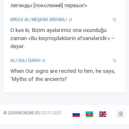
легенды [поколений] первых!»
MIRZƏ ƏLI MEŞKINI ƏRDƏBILI
O kəs ki, Bizim ayələrimiz ona oxunduğu
zaman «Bu keçmişdəkilərin əfsanələridir» –
deyər.
ALI QULI QARAI
When Our signs are recited to him, he says,
‘Myths of the ancients!’
© QURANONLINE.RU
2019-2020