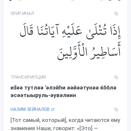
P
M
S
l
u
e
ОРИГИНАЛ
a
t
t
إِذَا تُتْلَىٰ عَلَيْهِ آيَاتُنَا قَالَ
y
e
t
i
n
أَسَاطِيرُ الْأَوَّلِينَ
g
s
ТРАНСКРИПЦИЯ
из̃əə тутлəə 'əлэйhи əəйəəтунəə ќōōлə
əсəəтыыруль-əувəлиин
НАЗИМ ЗЕЙНАЛОВ
[Тот самый, который], когда читаются ему
знамения Наши, говорит: «[Это] —