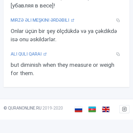
[убавляя в весе]!
MIRZƏ ƏLI MEŞKINI ƏRDƏBILI
Onlar üçün bir şey ölçdükdə və ya çəkdikdə
isə onu əskildərlər.
ALI QULI QARAI
but diminish when they measure or weigh
for them.
© QURANONLINE.RU
2019-2020