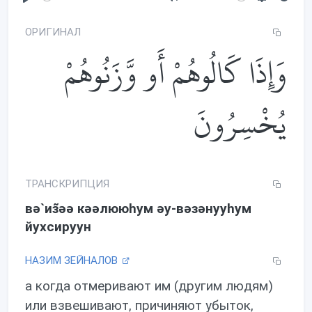
P
M
S
l
u
e
ОРИГИНАЛ
a
t
t
وَإِذَا كَالُوهُمْ أَو وَّزَنُوهُمْ
y
e
t
i
n
يُخْسِرُونَ
g
s
ТРАНСКРИПЦИЯ
вə`из̃əə кəəлююhум əу-вəзəнууhум
йухсируун
НАЗИМ ЗЕЙНАЛОВ
а когда отмеривают им (другим людям)
или взвешивают, причиняют убыток,