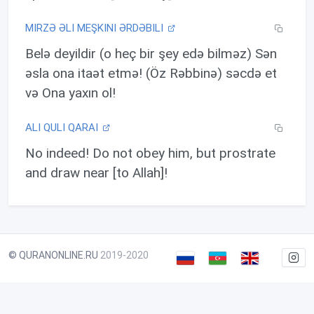
MIRZƏ ƏLI MEŞKINI ƏRDƏBILI
Belə deyildir (o heç bir şey edə bilməz) Sən
əsla ona itaət etmə! (Öz Rəbbinə) səcdə et
və Ona yaxın ol!
ALI QULI QARAI
No indeed! Do not obey him, but prostrate
and draw near [to Allah]!
© QURANONLINE.RU
2019-2020