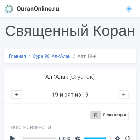
QuranOnline.ru
Священный Коран
Главная
Сура 96. Ал-ʻАлак
Аят 19-й
(Сгусток)
Ал-ʻАлак
19-й аят из 19
В закладки
ВОСПРОИЗВЕСТИ
00:00