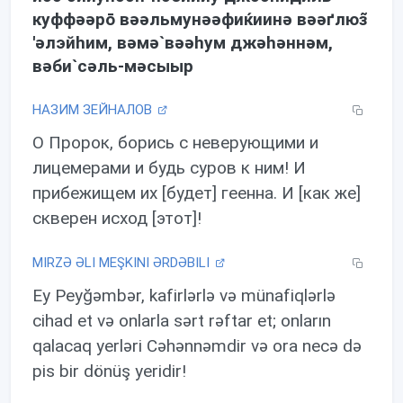
куффəəрō вəəльмунəəфиќиинə вəəґлюз̃
'əлэйhим, вəмə`вəəhум джəhəннəм,
вəби`сəль-мəсыыр
НАЗИМ ЗЕЙНАЛОВ
О Пророк, борись с неверующими и
лицемерами и будь суров к ним! И
прибежищем их [будет] геенна. И [как же]
скверен исход [этот]!
MIRZƏ ƏLI MEŞKINI ƏRDƏBILI
Ey Peyğəmbər, kafirlərlə və münafiqlərlə
cihad et və onlarla sərt rəftar et; onların
qalacaq yerləri Cəhənnəmdir və ora necə də
pis bir dönüş yeridir!