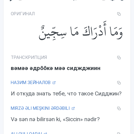
P
M
S
l
u
e
ОРИГИНАЛ
a
t
t
وَمَا أَدْرَاكَ مَا سِجِّينٌ
y
e
t
i
n
g
s
ТРАНСКРИПЦИЯ
вəмəə əдрōōкə мəə сиджджиин
НАЗИМ ЗЕЙНАЛОВ
И откуда знать тебе, что такое Сидджин?
MIRZƏ ƏLI MEŞKINI ƏRDƏBILI
Və sən nə bilirsən ki, «Siccin» nədir?
ALI QULI QARAI