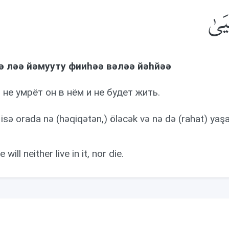
يَىٰ
ə лəə йəмууту фииhəə вəлəə йəhйəə
 не умрёт он в нём и не будет жить.
isə orada nə (həqiqətən,) öləcək və nə də (rahat) yaş
 will neither live in it, nor die.