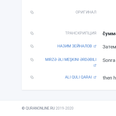
l
a
ОРИГИНАЛ
y
c̃умм
ТРАНСКРИПЦИЯ
НАЗИМ ЗЕЙНАЛОВ
Затем
MIRZƏ ƏLI MEŞKINI ƏRDƏBILI
Sonra 
ALI QULI QARAI
then he
© QURANONLINE.RU
2019-2020