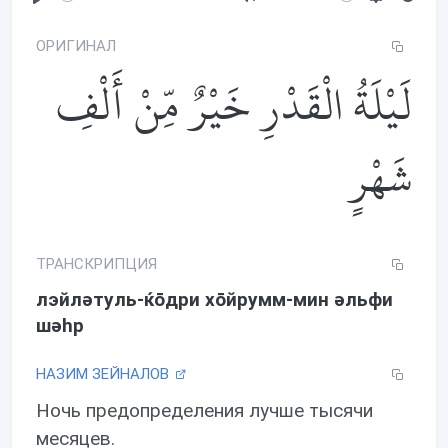
P
M
S
l
u
e
ОРИГИНАЛ
a
t
t
لَيْلَةُ الْقَدْرِ خَيْرٌ مِّنْ أَلْفِ
y
e
t
i
n
شَهْرٍ
g
s
ТРАНСКРИПЦИЯ
лэйлəтуль-ќōдри хōйрумм-мин əльфи
шəhр
НАЗИМ ЗЕЙНАЛОВ
Ночь предопределения лучше тысячи
месяцев.