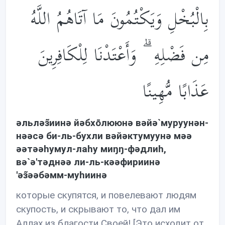
بِالْبُخْلِ وَيَكْتُمُونَ مَا آتَاهُمُ اللَّهُ
مِن فَضْلِهِ ۗ وَأَعْتَدْنَا لِلْكَافِرِينَ
عَذَابًا مُّهِينًا
əльлəз̃иинə йəбхōлююнə вəйə`муруунəн-
нəəсə би-ль-бухли вəйəктумуунə мəə
əəтəəhумул-лаhу миŋŋ-фəдлиh,
вə`ə'тəднəə ли-ль-кəəфириинə
'əз̃əəбəмм-муhиинə
которые скупятся, и повелевают людям
скупость, и скрывают то, что дал им
Аллах из благости Своей! [Это исходит от