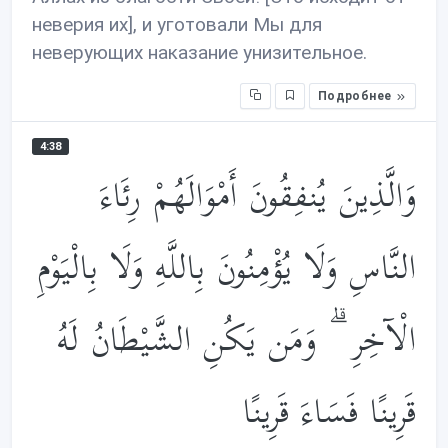
неверия их], и уготовали Мы для
неверующих наказание унизительное.
Подробнее
4:38
وَالَّذِينَ يُنفِقُونَ أَمْوَالَهُمْ رِئَاءَ
النَّاسِ وَلَا يُؤْمِنُونَ بِاللَّهِ وَلَا بِالْيَوْمِ
الْآخِرِ ۗ وَمَن يَكُنِ الشَّيْطَانُ لَهُ
قَرِينًا فَسَاءَ قَرِينًا