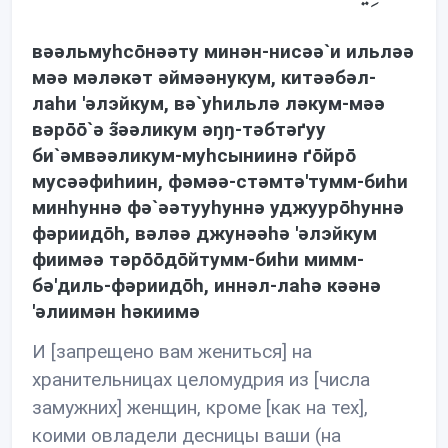
вəəльмуhсōнəəту минəн-нисəə`и ильлəə
мəə мəлəкəт əймəəнукум, китəəбəл-
лаhи 'əлэйкум, вə`уhильлə лəкум-мəə
вəрōō`ə з̃əəликум əŋŋ-тəбтəґуу
би`əмвəəликум-муhсыниинə ґōйрō
мусəəфиhиин, фəмəə-стəмтə'тумм-биhи
минhуннə фə`əəтууhуннə уджуурōhуннə
фəриидōh, вəлəə джунəəhə 'əлэйкум
фиимəə тəрōōдōйтумм-биhи мимм-
бə'диль-фəриидōh, иннəл-лаhə кəəнə
'əлиимəн həкиимə
И [запрещено вам жениться] на
хранительницах целомудрия из [числа
замужних] женщин, кроме [как на тех],
коими овладели десницы ваши (на