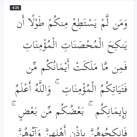
4:25
وَمَن لَّمْ يَسْتَطِعْ مِنكُمْ طَوْلًا أَن
يَنكِحَ الْمُحْصَنَاتِ الْمُؤْمِنَاتِ
فَمِن مَّا مَلَكَتْ أَيْمَانُكُم مِّن
فَتَيَاتِكُمُ الْمُؤْمِنَاتِ ۚ وَاللَّهُ أَعْلَمُ
بِإِيمَانِكُم ۚ بَعْضُكُم مِّن بَعْضٍ ۚ
فَانكِحُوهُنَّ بِإِذْنِ أَهْلِهِنَّ وَآتُوهُنَّ