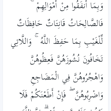
وَبِمَا أَنفَقُوا مِنْ أَمْوَالِهِمْ ۚ
فَالصَّالِحَاتُ قَانِتَاتٌ حَافِظَاتٌ
لِّلْغَيْبِ بِمَا حَفِظَ اللَّهُ ۚ وَاللَّاتِي
تَخَافُونَ نُشُوزَهُنَّ فَعِظُوهُنَّ
وَاهْجُرُوهُنَّ فِي الْمَضَاجِعِ
وَاضْرِبُوهُنَّ ۖ فَإِنْ أَطَعْنَكُمْ فَلَا