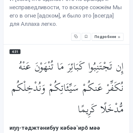
несправедливости, то вскоре сожжём Мы
его в огне [адском], и было это [всегда]
для Аллаха легко.
Подробнее
4:31
إِن تَجْتَنِبُوا كَبَائِرَ مَا تُنْهَوْنَ عَنْهُ
نُكَفِّرْ عَنكُمْ سَيِّئَاتِكُمْ وَنُدْخِلْكُم
مُّدْخَلًا كَرِيمًا
иŋŋ-тəджтəнибуу кəбəə`ирō мəə