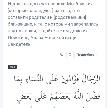
И для каждого установили Мы близких,
[которые наследуют] из того, что
оставили родители и [родственники]
ближайшие, и те, с которыми закрепились
клятвы ваши, — дайте же им долю их.
Поистине, Аллах — всякой вещи
Свидетель.
Подробнее
4:34
الرِّجَالُ قَوَّامُونَ عَلَى النِّسَاءِ بِمَا
فَضَّلَ اللَّهُ بَعْضَهُمْ عَلَىٰ بَعْضٍ