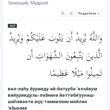
Знающий, Мудрый.
Подробнее
4:27
وَاللَّهُ يُرِيدُ أَن يَتُوبَ عَلَيْكُمْ وَيُرِيدُ
الَّذِينَ يَتَّبِعُونَ الشَّهَوَاتِ أَن
تَمِيلُوا مَيْلًا عَظِيمًا
вəл-лаhу йурииду əй-йəтуубə 'əлэйкум
вəйуриидуль-лəз̃иинə йəттəби'уунəш-
шəhəвəəти əŋŋ-тəмиилюю мəйлəн
'əз̃ыымə