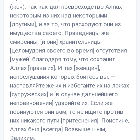
(жён), так как дал превосходство Аллах
некоторым из них над некоторыми
[другими], и за то, что расходуют они из
имущества своего. Праведницы же —
смиренны, [и они] хранительницы
[целомудрия своего во время] отсутствия
[мужей] благодаря тому, что сохранил
Аллах [права их]. И тех [женщин],
непослушания которых боитесь вы, —
наставляйте же их и избегайте их на ложах
[супружеских] и [в случае дальнейшего
неповиновения] ударяйте их. Если же
повинуются они вам, то не ищите против
них никакого пути [притеснения]. Поистине,
Аллах был [всегда] Возвышенным,
Великим.