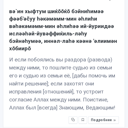
вə`ин хыфтум шиќōōќō бэйниhимəə
фəəб'əc̃уу həкəмəмм-мин əhлиhи
вəhəкəмəмм-мин əhлиhəə ий-йуриидəə
ислəəhəй-йувəффиќиль-лəhу
бэйнəhумəə, иннəл-лаhə кəəнə 'əлиимəн
хōбиирō
И если побоялись вы раздора (развода)
между ними, то пошлите судью из семьи
его и судью из семьи её, [дабы помочь им
найти решение]; если захотят они
исправления [отношений], то устроит
согласие Аллах между ними. Поистине,
Аллах был [всегда] Знающим, Ведающим!
Подробнее