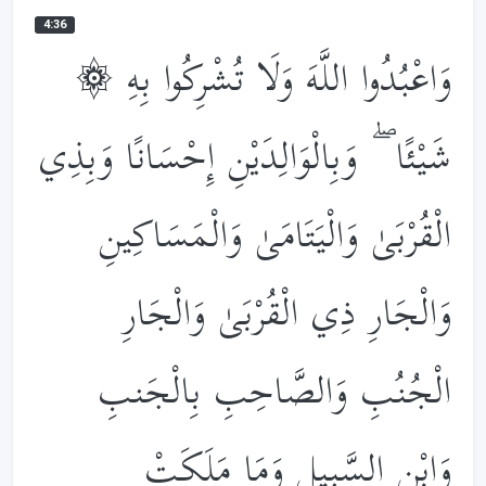
4:36
۞ وَاعْبُدُوا اللَّهَ وَلَا تُشْرِكُوا بِهِ
شَيْئًا ۖ وَبِالْوَالِدَيْنِ إِحْسَانًا وَبِذِي
الْقُرْبَىٰ وَالْيَتَامَىٰ وَالْمَسَاكِينِ
وَالْجَارِ ذِي الْقُرْبَىٰ وَالْجَارِ
الْجُنُبِ وَالصَّاحِبِ بِالْجَنبِ
وَابْنِ السَّبِيلِ وَمَا مَلَكَتْ