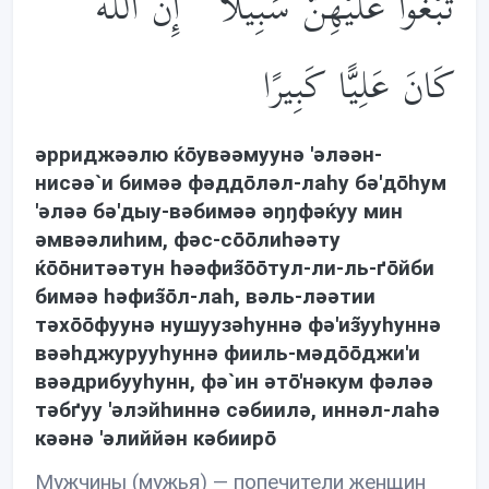
تَبْغُوا عَلَيْهِنَّ سَبِيلًا ۗ إِنَّ اللَّهَ
كَانَ عَلِيًّا كَبِيرًا
əрриджəəлю ќōувəəмуунə 'əлəəн-
нисəə`и бимəə фəддōлəл-лаhу бə'дōhум
'əлəə бə'дыу-вəбимəə əŋŋфəќуу мин
əмвəəлиhим, фəс-сōōлиhəəту
ќōōнитəəтун həəфиз̃ōōтул-ли-ль-ґōйби
бимəə həфиз̃ōл-лаh, вəль-лəəтии
тəхōōфуунə нушуузəhуннə фə'из̃ууhуннə
вəəhджурууhуннə фииль-мəдōōджи'и
вəəдрибууhунн, фə`ин əтō'нəкум фəлəə
тəбґуу 'əлэйhиннə сəбиилə, иннəл-лаhə
кəəнə 'əлиййəн кəбиирō
Мужчины (мужья) — попечители женщин