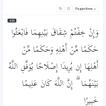
Подробнее
4:35
وَإِنْ خِفْتُمْ شِقَاقَ بَيْنِهِمَا فَابْعَثُوا
حَكَمًا مِّنْ أَهْلِهِ وَحَكَمًا مِّنْ
أَهْلِهَا إِن يُرِيدَا إِصْلَاحًا يُوَفِّقِ اللَّهُ
بَيْنَهُمَا ۗ إِنَّ اللَّهَ كَانَ عَلِيمًا
خَبِيرًا