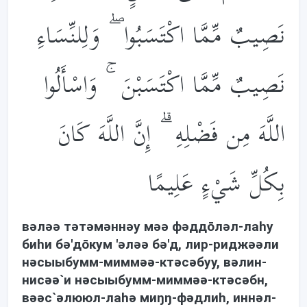
نَصِيبٌ مِّمَّا اكْتَسَبُوا ۖ وَلِلنِّسَاءِ
نَصِيبٌ مِّمَّا اكْتَسَبْنَ ۚ وَاسْأَلُوا
اللَّهَ مِن فَضْلِهِ ۗ إِنَّ اللَّهَ كَانَ
بِكُلِّ شَيْءٍ عَلِيمًا
вəлəə тəтəмəннəу мəə фəддōлəл-лаhу
биhи бə'дōкум 'əлəə бə'д, лир-риджəəли
нəсыыбумм-миммəə-ктəсəбуу, вəлин-
нисəə`и нəсыыбумм-миммəə-ктəсəбн,
вəəс`əлююл-лаhə миŋŋ-фəдлиh, иннəл-