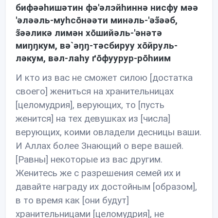
бифəəhишəтин фə'əлэйhиннə нисфу мəə
'əлəəль-муhсōнəəти минəль-'əз̃əəб,
з̃əəликə лимəн хōшийəль-'əнəтə
миŋŋкум, вə`əŋŋ-тəсбируу хōйруль-
лəкум, вəл-лаhу ґōфуурур-рōhиим
И кто из вас не сможет силою [достатка
своего] жениться на хранительницах
[целомудрия], верующих, то [пусть
женится] на тех девушках из [числа]
верующих, коими овладели десницы ваши.
И Аллах более Знающий о вере вашей.
[Равны] некоторые из вас другим.
Женитесь же с разрешения семей их и
давайте награду их достойным [образом],
в то время как [они будут]
хранительницами [целомудрия], не