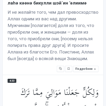
лаhə кəəнə бикулли шэй`ин 'əлиимə
И не желайте того, чем дал превосходство
Аллах одним из вас над другими.
Мужчинам [полагается] доля из того, что
приобрели они, и женщинам — доля из
того, что приобрели они, [посему нельзя
попирать права друг друга]. И просите
Аллаха из благости Его. Поистине, Аллах
был [всегда] о всякой вещи Знающим.
Подробнее
4:33
وَلِكُلٍّ جَعَلْنَا مَوَالِيَ مِمَّا تَرَكَ