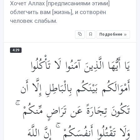
Хочет Аллах [предписаниями этими]
облегчить вам [жизнь], и сотворён
человек слабым.
Подробнее
4:29
يَا أَيُّهَا الَّذِينَ آمَنُوا لَا تَأْكُلُوا
أَمْوَالَكُم بَيْنَكُم بِالْبَاطِلِ إِلَّا أَن
تَكُونَ تِجَارَةً عَن تَرَاضٍ مِّنكُمْ ۚ
وَلَا تَقْتُلُوا أَنفُسَكُمْ ۚ إِنَّ اللَّهَ