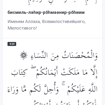
бисмиль-лəhир-рōhмəəнир-рōhиим
Именем Аллаха, Всемилостивейшего,
Милостивого!
4:24
۞ وَالْمُحْصَنَاتُ مِنَ النِّسَاءِ
إِلَّا مَا مَلَكَتْ أَيْمَانُكُمْ ۖ كِتَابَ
اللَّهِ عَلَيْكُمْ ۚ وَأُحِلَّ لَكُم مَّا وَرَاءَ