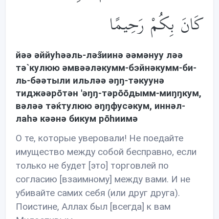
كَانَ بِكُمْ رَحِيمًا
йəə əййуhəəль-лəз̃иинə əəмəнуу лəə
тə`кулюю əмвəəлəкумм-бэйнəкумм-би-
ль-бəəтыли ильлəə əŋŋ-тəкуунə
тиджəəрōтəн 'əŋŋ-тəрōōдымм-миŋŋкум,
вəлəə тəќтулюю əŋŋфусəкум, иннəл-
лаhə кəəнə бикум рōhиимə
О те, которые уверовали! Не поедайте
имущество между собой бесправно, если
только не будет [это] торговлей по
согласию [взаимному] между вами. И не
убивайте самих себя (или друг друга).
Поистине, Аллах был [всегда] к вам