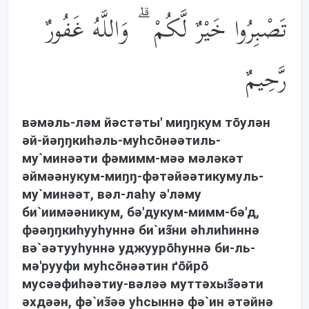
تَصْبِرُوا خَيْرٌ لَّكُمْ ۗ وَاللَّهُ غَفُورٌ
رَّحِيمٌ
вəмəль-лəм йəстəты' миŋŋкум тōулəн
əй-йəŋŋкиhəль-муhсōнəəтиль-
му`минəəти фəмимм-мəə мəлəкəт
əймəəнукум-миŋŋ-фəтəйəəтикумуль-
му`минəəт, вəл-лаhу ə'лəму
би`иимəəникум, бə'дукум-мимм-бə'д,
фəəŋŋкиhууhуннə би`из̃ни əhлиhиннə
вə`əəтууhуннə уджуурōhуннə би-ль-
мə'рууфи муhсōнəəтин ґōйрō
мусəəфиhəəтиу-вəлəə муттəхыз̃əəти
əхдəəн, фə`из̃əə уhсыннə фə`ин əтəйнə