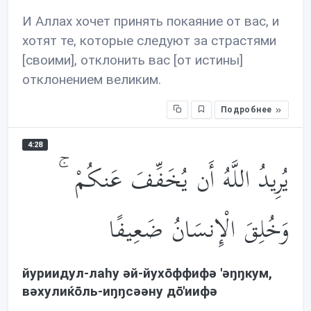
И Аллах хочет принять покаяние от вас, и
хотят те, которые следуют за страстями
[своими], отклонить вас [от истины]
отклонением великим.
Подробнее
4:28
يُرِيدُ اللَّهُ أَن يُخَفِّفَ عَنكُمْ ۚ
وَخُلِقَ الْإِنسَانُ ضَعِيفًا
йуриидул-лаhу əй-йухōффифə 'əŋŋкум,
вəхулиќōль-иŋŋсəəну дō'иифə