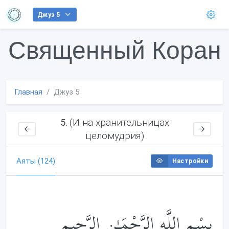
Джуз 5
Священный Коран
Главная
Джуз 5
(И на хранительницах
5.
целомудрия)
Аяты (124)
Настройки
بِسْمِ اللَّهِ الرَّحْمَـٰنِ الرَّحِيمِ