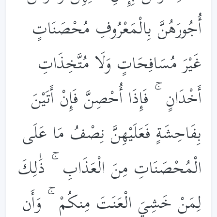
أُجُورَهُنَّ بِالْمَعْرُوفِ مُحْصَنَاتٍ
غَيْرَ مُسَافِحَاتٍ وَلَا مُتَّخِذَاتِ
أَخْدَانٍ ۚ فَإِذَا أُحْصِنَّ فَإِنْ أَتَيْنَ
بِفَاحِشَةٍ فَعَلَيْهِنَّ نِصْفُ مَا عَلَى
الْمُحْصَنَاتِ مِنَ الْعَذَابِ ۚ ذَ‌ٰلِكَ
لِمَنْ خَشِيَ الْعَنَتَ مِنكُمْ ۚ وَأَن