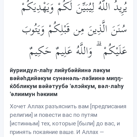
يُرِيدُ اللَّهُ لِيُبَيِّنَ لَكُمْ وَيَهْدِيَكُمْ
سُنَنَ الَّذِينَ مِن قَبْلِكُمْ وَيَتُوبَ
عَلَيْكُمْ ۗ وَاللَّهُ عَلِيمٌ حَكِيمٌ
йуриидул-лаhу лийубəййинə лəкум
вəйəhдийəкум сунəнəль-лəз̃иинə миŋŋ-
ќōбликум вəйəтуубə 'əлэйкум, вəл-лаhу
'əлиимун həкиим
Хочет Аллах разъяснить вам [предписания
религии] и повести вас по путям
[истинным] тех, которые [были] до вас, и
принять покаяние ваше. И Аллах —