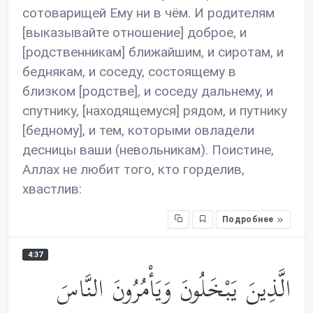
сотоварищей Ему ни в чём. И родителям
[выказывайте отношение] доброе, и
[родственникам] ближайшим, и сиротам, и
беднякам, и соседу, состоящему в
близком [родстве], и соседу дальнему, и
спутнику, [находящемуся] рядом, и путнику
[бедному], и тем, которыми овладели
десницы ваши (невольникам). Поистине,
Аллах не любит того, кто горделив,
хвастлив:
Подробнее
4:37
الَّذِينَ يَبْخَلُونَ وَيَأْمُرُونَ النَّاسَ