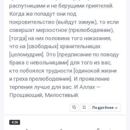
распутницами и не берущими приятелей.
Когда же попадут они под
покровительство (выйдут замуж), то если
совершат мерзостное (прелюбодеяние),
[тогда] на них половина того наказания,
что на [свободных] хранительницах
[целомудрия]. Это [предписание по поводу
брака с невольницами] для того из вас,
кто побоялся трудности [одинокой жизни
и греха прелюбодеяния]. И проявление
терпения лучше для вас. И Аллах —
Прощающий, Милостивый.
Подробнее
4:26