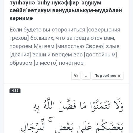
тунhəунə 'əнhу нукəффир 'əŋŋкум
сəййи`əəтикум вəнудхылькум-мудхōлəн
кəриимə
Если будете вы сторониться [совершения
грехов] больших, что запрещаются вам,
покроем Мы вам [милостью Своею] злые
[деяния] ваши и введём вас [достойным]
образом [в место] почётное.
Подробнее
4:32
وَلَا تَتَمَنَّوْا مَا فَضَّلَ اللَّهُ بِهِ
بَعْضَكُمْ عَلَىٰ بَعْضٍ ۚ لِّلرِّجَالِ