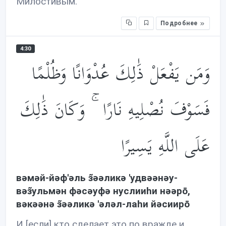
Милостивым.
Подробнее
4:30
وَمَن يَفْعَلْ ذَ‌ٰلِكَ عُدْوَانًا وَظُلْمًا
فَسَوْفَ نُصْلِيهِ نَارًا ۚ وَكَانَ ذَ‌ٰلِكَ
عَلَى اللَّهِ يَسِيرًا
вəмəй-йəф'əль з̃əəликə 'удвəəнəу-
вəз̃ульмəн фəсəуфə нуслииhи нəəрō,
вəкəəнə з̃əəликə 'əлəл-лаhи йəсиирō
И [если] кто сделает это по вражде и