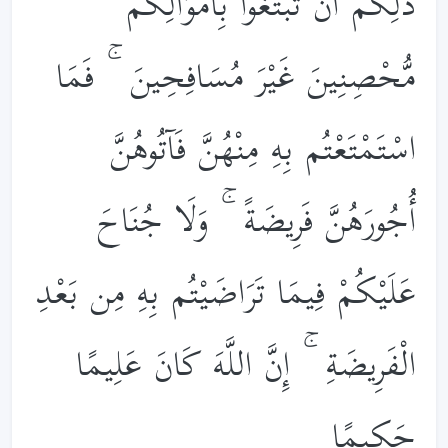
ذَ‌ٰلِكُمْ أَن تَبْتَغُوا بِأَمْوَالِكُم
مُّحْصِنِينَ غَيْرَ مُسَافِحِينَ ۚ فَمَا
اسْتَمْتَعْتُم بِهِ مِنْهُنَّ فَآتُوهُنَّ
أُجُورَهُنَّ فَرِيضَةً ۚ وَلَا جُنَاحَ
عَلَيْكُمْ فِيمَا تَرَاضَيْتُم بِهِ مِن بَعْدِ
الْفَرِيضَةِ ۚ إِنَّ اللَّهَ كَانَ عَلِيمًا
حَكِيمًا