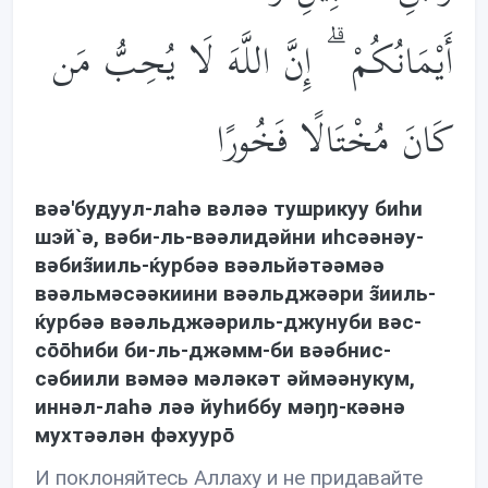
أَيْمَانُكُمْ ۗ إِنَّ اللَّهَ لَا يُحِبُّ مَن
كَانَ مُخْتَالًا فَخُورًا
вəə'будуул-лаhə вəлəə тушрикуу биhи
шэй`ə, вəби-ль-вəəлидəйни иhсəəнəу-
вəбиз̃ииль-ќурбəə вəəльйəтəəмəə
вəəльмəсəəкиини вəəльджəəри з̃ииль-
ќурбəə вəəльджəəриль-джунуби вəс-
сōōhиби би-ль-джəмм-би вəəбнис-
сəбиили вəмəə мəлəкəт əймəəнукум,
иннəл-лаhə лəə йуhиббу мəŋŋ-кəəнə
мухтəəлəн фəхуурō
И поклоняйтесь Аллаху и не придавайте