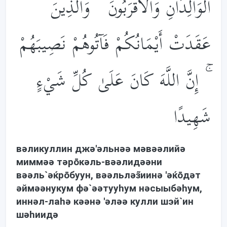
الْوَالِدَانِ وَالْأَقْرَبُونَ ۚ وَالَّذِينَ
عَقَدَتْ أَيْمَانُكُمْ فَآتُوهُمْ نَصِيبَهُمْ
ۚ إِنَّ اللَّهَ كَانَ عَلَىٰ كُلِّ شَيْءٍ
شَهِيدًا
вəликуллин джə'əльнəə мəвəəлийə
миммəə тəрōкəль-вəəлидəəни
вəəль`əќрōбуун, вəəльлəз̃иинə 'əќōдəт
əймəəнукум фə`əəтууhум нəсыыбəhум,
иннəл-лаhə кəəнə 'əлəə кулли шэй`ин
шəhиидə