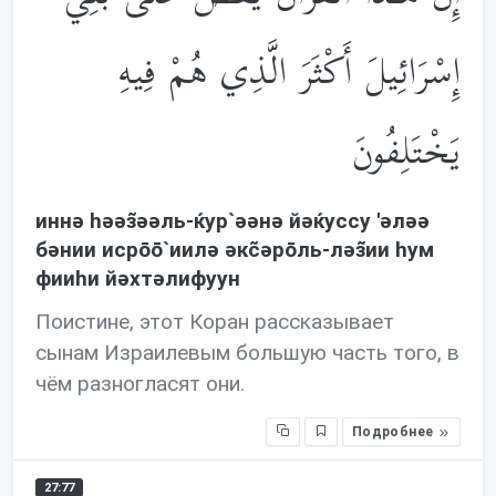
إِسْرَائِيلَ أَكْثَرَ الَّذِي هُمْ فِيهِ
يَخْتَلِفُونَ
иннə həəз̃əəль-ќур`əəнə йəќуссу 'əлəə
бəнии исрōō`иилə əкc̃əрōль-лəз̃ии hум
фииhи йəхтəлифуун
Поистине, этот Коран рассказывает
сынам Израилевым большую часть того, в
чём разногласят они.
Подробнее
27:77