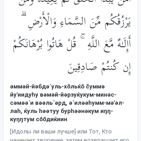
يَرْزُقُكُم مِّنَ السَّمَاءِ وَالْأَرْضِ ۗ
أَإِلَـٰهٌ مَّعَ اللَّهِ ۚ قُلْ هَاتُوا بُرْهَانَكُمْ
إِن كُنتُمْ صَادِقِينَ
əммəй-йəбдə`уль-хōльќō c̃уммə
йу'иидуhу вəмəй-йəрзуќукум-минəс-
сəмəə`и вəəль`əрд, ə`илəəhумм-мə'əл-
лаh, ќуль həəтуу бурhəəнəкум иŋŋ-
куŋŋтум сōōдиќиин
[Идолы ли ваши лучше] или Тот, Кто
начинает творение, затем возвращает его,