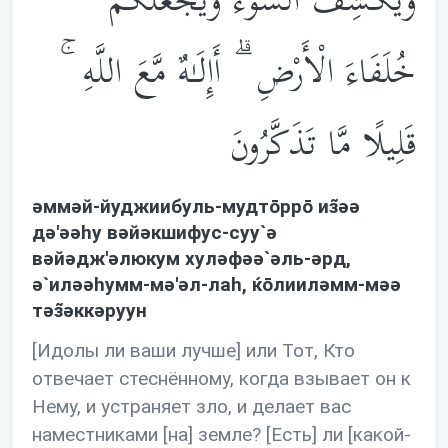
وَيَكْشِفُ السُّوءَ وَيَجْعَلُكُمْ
خُلَفَاءَ الْأَرْضِ ۗ أَإِلَـٰهٌ مَّعَ اللَّهِ ۚ
قَلِيلًا مَّا تَذَكَّرُونَ
əммəй-йуджиибуль-мудтōррō из̃əə
дə'əəhу вəйəкшифус-суу`ə
вəйəдж'əлюкум хулəфəə`əль-əрд,
ə`илəəhумм-мə'əл-лаh, ќōлиилəмм-мəə
тəз̃əккəруун
[Идолы ли ваши лучше] или Тот, Кто
отвечает стеснённому, когда взывает он к
Нему, и устраняет зло, и делает вас
наместниками [на] земле? [Есть] ли [какой-