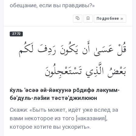
обещание, если вы правдивы?»
Подробнее
27:72
قُلْ عَسَىٰ أَن يَكُونَ رَدِفَ لَكُم
بَعْضُ الَّذِي تَسْتَعْجِلُونَ
ќуль 'əсəə əй-йəкуунə рōдифə лəкумм-
бə'дуль-лəз̃ии тəстə'джилююн
Скажи: «Быть может, идёт уже вслед за
вами некоторое из того [наказания],
которое хотите вы ускорить».