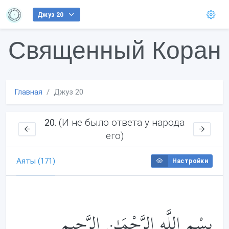
Джуз 20
Священный Коран
Главная
Джуз 20
(И не было ответа у народа
20.
его)
Аяты (171)
Настройки
بِسْمِ اللَّهِ الرَّحْمَـٰنِ الرَّحِيمِ