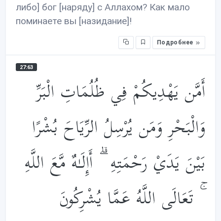
либо] бог [наряду] с Аллахом? Как мало
поминаете вы [назидание]!
Подробнее
27:63
أَمَّن يَهْدِيكُمْ فِي ظُلُمَاتِ الْبَرِّ
وَالْبَحْرِ وَمَن يُرْسِلُ الرِّيَاحَ بُشْرًا
بَيْنَ يَدَيْ رَحْمَتِهِ ۗ أَإِلَـٰهٌ مَّعَ اللَّهِ
ۚ تَعَالَى اللَّهُ عَمَّا يُشْرِكُونَ