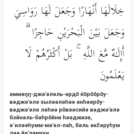
خِلَالَهَا أَنْهَارًا وَجَعَلَ لَهَا رَوَاسِيَ
وَجَعَلَ بَيْنَ الْبَحْرَيْنِ حَاجِزًا ۗ
أَإِلَـٰهٌ مَّعَ اللَّهِ ۚ بَلْ أَكْثَرُهُمْ لَا
يَعْلَمُونَ
əммəŋŋ-джə'əлəль-əрдō ќōрōōрōу-
вəджə'əлə хылəəлəhəə əнhəəрōу-
вəджə'əлə лəhəə рōвəəсийə вəджə'əлə
бэйнəль-бəhрōйни həəджизə,
ə`илəəhумм-мə'əл-лаh, бəль əкc̃əруhум
лəə йə'лəмуун