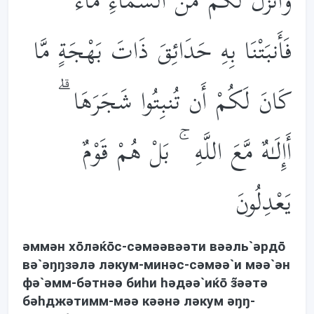
وَأَنزَلَ لَكُم مِّنَ السَّمَاءِ مَاءً
فَأَنبَتْنَا بِهِ حَدَائِقَ ذَاتَ بَهْجَةٍ مَّا
كَانَ لَكُمْ أَن تُنبِتُوا شَجَرَهَا ۗ
أَإِلَـٰهٌ مَّعَ اللَّهِ ۚ بَلْ هُمْ قَوْمٌ
يَعْدِلُونَ
əммəн хōлəќōс-сəмəəвəəти вəəль`əрдō
вə`əŋŋзəлə лəкум-минəс-сəмəə`и мəə`əн
фə`əмм-бəтнəə биhи həдəə`иќō з̃əəтə
бəhджəтимм-мəə кəəнə лəкум əŋŋ-