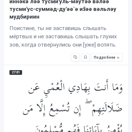
иннəкə лəə тусми'уль-мəутəə вəлəə
тусми'ус-суммəд-ду'əə`ə из̃əə вəльлəу
мудбириин
Поистине, ты не заставишь слышать
мёртвых и не заставишь слышать глухих
зов, когда отвернулись они [уже] вспять.
Подробнее
27:81
وَمَا أَنتَ بِهَادِي الْعُمْيِ عَن
ضَلَالَتِهِمْ ۖ إِن تُسْمِعُ إِلَّا مَن
يُؤْمِنُ بِآيَاتِنَا فَهُم مُّسْلِمُونَ