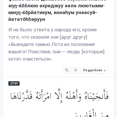
əŋŋ-ќōōлюю əхриджуу əəлə люютымм-
миŋŋ-ќōрйəтикум, иннəhум унəəсуй-
йəтəтōhhəруун
И не было ответа у народа его, кроме
того, что сказали они [друг другу]:
«Выведите семью Лота из поселения
вашего! Поистине, они — люди, [которые]
хотят очиститься».
Подробнее
27:57
فَأَنجَيْنَاهُ وَأَهْلَهُ إِلَّا امْرَأَتَهُ قَدَّرْنَاهَا
مِنَ الْغَابِرِينَ