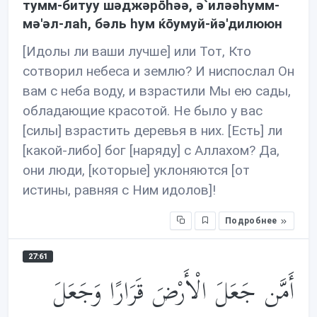
тумм-битуу шəджəрōhəə, ə`илəəhумм-
мə'əл-лаh, бəль hум ќōумуй-йə'дилююн
[Идолы ли ваши лучше] или Тот, Кто
сотворил небеса и землю? И ниспослал Он
вам с неба воду, и взрастили Мы ею сады,
обладающие красотой. Не было у вас
[силы] взрастить деревья в них. [Есть] ли
[какой-либо] бог [наряду] с Аллахом? Да,
они люди, [которые] уклоняются [от
истины, равняя с Ним идолов]!
Подробнее
27:61
أَمَّن جَعَلَ الْأَرْضَ قَرَارًا وَجَعَلَ