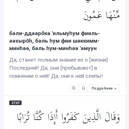
مِّنْهَا عَمُونَ
бəли-ддəəрōкə 'ильмуhум фииль-
əəхырōh, бəль hум фии шəккимм-
минhəə, бəль hум-минhəə 'əмуун
Да, станет полным знание их о [жизни]
Последней! Да, они [пребывают] в
сомнении о ней! Да, они к ней слепы!
Подробнее
27:67
وَقَالَ الَّذِينَ كَفَرُوا أَإِذَا كُنَّا تُرَابًا