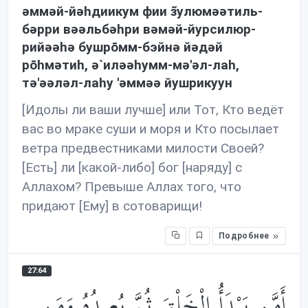
əммəй-йəhдиикум фии з̃улюмəəтиль-
бəрри вəəльбəhри вəмəй-йурсилюр-
рийəəhə бушрōмм-бэйнə йəдəй
рōhмəтиh, ə`илəəhумм-мə'əл-лаh,
тə'əəлəл-лаhу 'əммəə йушрикуун
[Идолы ли ваши лучше] или Тот, Кто ведёт
вас во мраке суши и моря и Кто посылает
ветра предвестниками милости Своей?
[Есть] ли [какой-либо] бог [наряду] с
Аллахом? Превыше Аллах того, что
придают [Ему] в сотоварищи!
Подробнее
27:64
أَمَّن يَبْدَأُ الْخَلْقَ ثُمَّ يُعِيدُهُ وَمَن