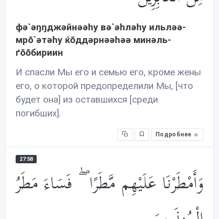
фə`əŋŋджəйнəəhу вə`əhлəhу ильлəə-
мрō`əтəhу ќōддəрнəəhəə минəль-
ґōōбириин
И спасли Мы его и семью его, кроме жены
его, о которой предопределили Мы, [что
будет она] из оставшихся [среди
погибших].
Подробнее
27:58
وَأَمْطَرْنَا عَلَيْهِم مَّطَرًا ۖ فَسَاءَ مَطَرُ