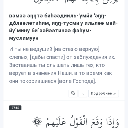
вəмəə əŋŋтə биhəəдииль-'умйи 'əŋŋ-
дōлəəлəтиhим, иŋŋ-тусми'у ильлəə мəй-
йу`мину би`əəйəəтинəə фəhум-
муслимуун
И ты не ведущий [на стезю верную]
слепых, [дабы спасти] от заблуждения их.
Заставишь ты слышать лишь тех, кто
верует в знамения Наши, в то время как
они покорившиеся [воле Господа].
Подробнее
27:82
۞ وَإِذَا وَقَعَ الْقَوْلُ عَلَيْهِمْ