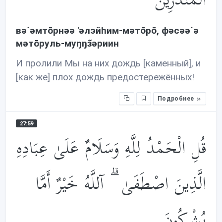
الْمُنذَرِينَ
вə`əмтōрнəə 'əлэйhим-мəтōрō, фəсəə`ə
мəтōруль-муŋŋз̃əриин
И пролили Мы на них дождь [каменный], и
[как же] плох дождь предостережённых!
Подробнее
27:59
قُلِ الْحَمْدُ لِلَّهِ وَسَلَامٌ عَلَىٰ عِبَادِهِ
الَّذِينَ اصْطَفَىٰ ۗ آللَّهُ خَيْرٌ أَمَّا
يُشْرِكُونَ