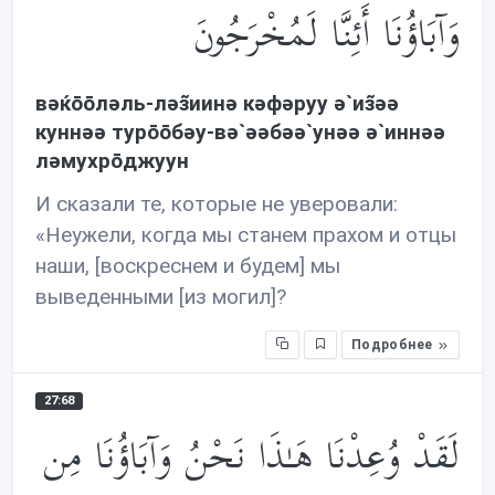
وَآبَاؤُنَا أَئِنَّا لَمُخْرَجُونَ
вəќōōлəль-лəз̃иинə кəфəруу ə`из̃əə
куннəə турōōбəу-вə`əəбəə`унəə ə`иннəə
лəмухрōджуун
И сказали те, которые не уверовали:
«Неужели, когда мы станем прахом и отцы
наши, [воскреснем и будем] мы
выведенными [из могил]?
Подробнее
27:68
لَقَدْ وُعِدْنَا هَـٰذَا نَحْنُ وَآبَاؤُنَا مِن