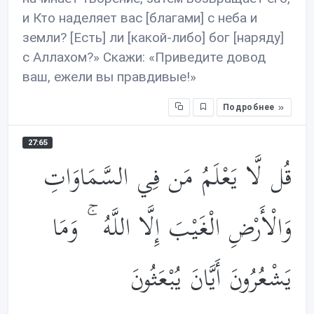
и Кто наделяет вас [благами] с неба и
земли? [Есть] ли [какой-либо] бог [наряду]
с Аллахом?» Скажи: «Приведите довод
ваш, ежели вы правдивые!»
Подробнее
27:65
قُل لَّا يَعْلَمُ مَن فِي السَّمَاوَاتِ
وَالْأَرْضِ الْغَيْبَ إِلَّا اللَّهُ ۚ وَمَا
يَشْعُرُونَ أَيَّانَ يُبْعَثُونَ