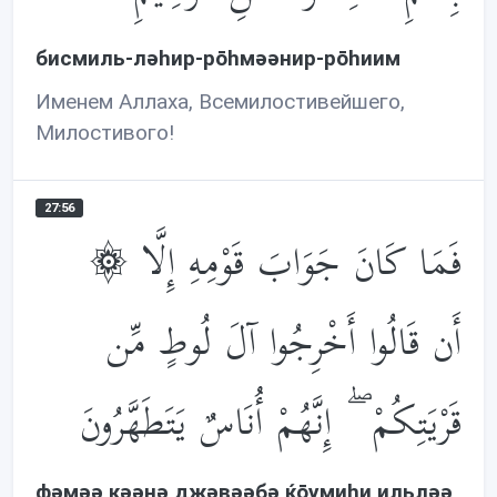
бисмиль-лəhир-рōhмəəнир-рōhиим
Именем Аллаха, Всемилостивейшего,
Милостивого!
27:56
۞ فَمَا كَانَ جَوَابَ قَوْمِهِ إِلَّا
أَن قَالُوا أَخْرِجُوا آلَ لُوطٍ مِّن
قَرْيَتِكُمْ ۖ إِنَّهُمْ أُنَاسٌ يَتَطَهَّرُونَ
фəмəə кəəнə джəвəəбə ќōумиhи ильлəə