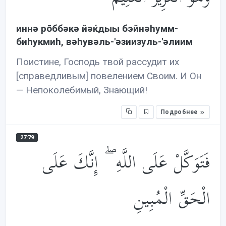
иннə рōббəкə йəќдыы бэйнəhумм-
биhукмиh, вəhувəль-'əзиизуль-'əлиим
Поистине, Господь твой рассудит их
[справедливым] повелением Своим. И Он
— Непоколебимый, Знающий!
Подробнее
27:79
فَتَوَكَّلْ عَلَى اللَّهِ ۖ إِنَّكَ عَلَى
الْحَقِّ الْمُبِينِ