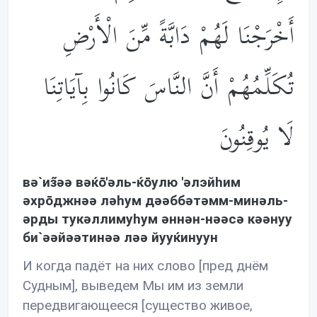
أَخْرَجْنَا لَهُمْ دَابَّةً مِّنَ الْأَرْضِ
تُكَلِّمُهُمْ أَنَّ النَّاسَ كَانُوا بِآيَاتِنَا
لَا يُوقِنُونَ
вə`из̃əə вəќō'əль-ќōулю 'əлэйhим
əхрōджнəə лəhум дəəббəтəмм-минəль-
əрды тукəллимуhум əннəн-нəəсə кəəнуу
би`əəйəəтинəə лəə йууќинуун
И когда падёт на них слово [пред днём
Судным], выведем Мы им из земли
передвигающееся [существо живое,