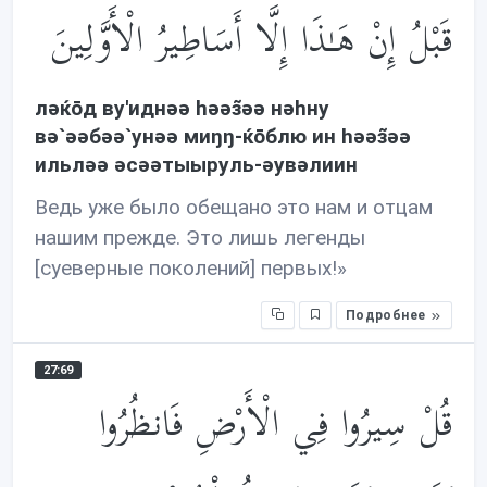
قَبْلُ إِنْ هَـٰذَا إِلَّا أَسَاطِيرُ الْأَوَّلِينَ
лəќōд ву'иднəə həəз̃əə нəhну
вə`əəбəə`унəə миŋŋ-ќōблю ин həəз̃əə
ильлəə əсəəтыыруль-əувəлиин
Ведь уже было обещано это нам и отцам
нашим прежде. Это лишь легенды
[суеверные поколений] первых!»
Подробнее
27:69
قُلْ سِيرُوا فِي الْأَرْضِ فَانظُرُوا