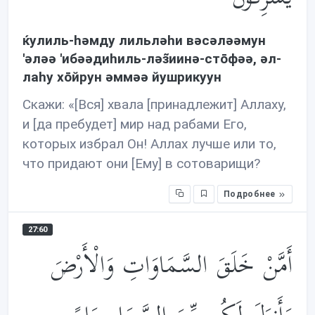
ќулиль-həмду лильлəhи вəсəлəəмун
'əлəə 'ибəəдиhиль-лəз̃иинə-стōфəə, əл-
лаhу хōйрун əммəə йушрикуун
Скажи: «[Вся] хвала [принадлежит] Аллаху,
и [да пребудет] мир над рабами Его,
которых избрал Он! Аллах лучше или то,
что придают они [Ему] в сотоварищи?
Подробнее
27:60
أَمَّنْ خَلَقَ السَّمَاوَاتِ وَالْأَرْضَ