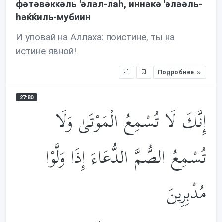
фəтəвəккəль 'əлəл-лаh, иннəкə 'əлəəль-
həќќиль-мубиин
И уповай на Аллаха: поистине, ты на
истине явной!
Подробнее
27:80
إِنَّكَ لَا تُسْمِعُ الْمَوْتَىٰ وَلَا
تُسْمِعُ الصُّمَّ الدُّعَاءَ إِذَا وَلَّوْا
مُدْبِرِينَ