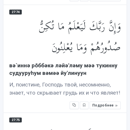
27:74
وَإِنَّ رَبَّكَ لَيَعْلَمُ مَا تُكِنُّ
صُدُورُهُمْ وَمَا يُعْلِنُونَ
вə`иннə рōббəкə лəйə'лəму мəə тукинну
судууруhум вəмəə йу'линуун
И, поистине, Господь твой, несомненно,
знает, что скрывает грудь их и что являет!
Подробнее
27:75