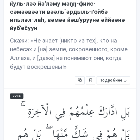
ќуль-лəə йə'лəму мəŋŋ-фиис-
сəмəəвəəти вəəль`əрдыль-ґōйбə
ильлəл-лаh, вəмəə йəш'уруунə əййəəнə
йуб'əc̃уун
Скажи: «Не знает [никто из тех], кто на
небесах и [на] земле, сокровенного, кроме
Аллаха, и [даже] не понимают они, когда
будут воскрешены!»
Подробнее
27:66
بَلِ ادَّارَكَ عِلْمُهُمْ فِي الْآخِرَةِ ۚ
بَلْ هُمْ فِي شَكٍّ مِّنْهَا ۖ بَلْ هُم