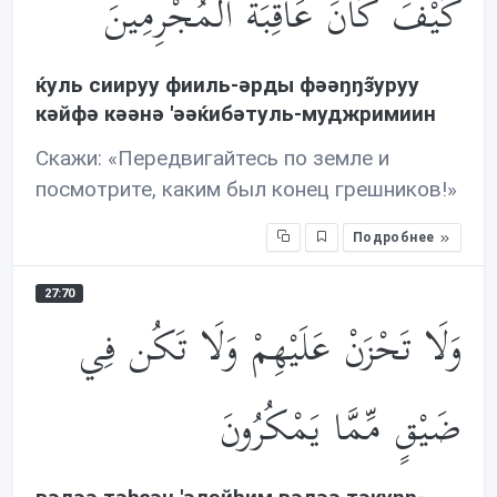
كَيْفَ كَانَ عَاقِبَةُ الْمُجْرِمِينَ
ќуль сиируу фииль-əрды фəəŋŋз̃уруу
кəйфə кəəнə 'əəќибəтуль-муджримиин
Скажи: «Передвигайтесь по земле и
посмотрите, каким был конец грешников!»
Подробнее
27:70
وَلَا تَحْزَنْ عَلَيْهِمْ وَلَا تَكُن فِي
ضَيْقٍ مِّمَّا يَمْكُرُونَ