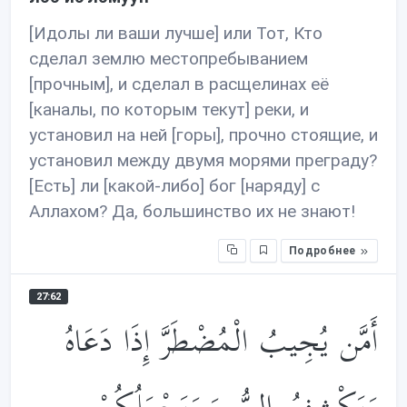
[Идолы ли ваши лучше] или Тот, Кто
сделал землю местопребыванием
[прочным], и сделал в расщелинах её
[каналы, по которым текут] реки, и
установил на ней [горы], прочно стоящие, и
установил между двумя морями преграду?
[Есть] ли [какой-либо] бог [наряду] с
Аллахом? Да, большинство их не знают!
Подробнее
27:62
أَمَّن يُجِيبُ الْمُضْطَرَّ إِذَا دَعَاهُ