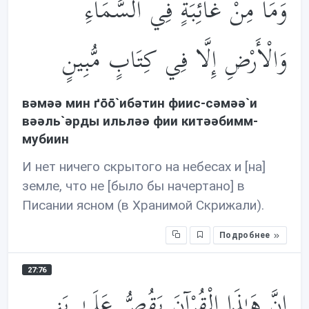
وَمَا مِنْ غَائِبَةٍ فِي السَّمَاءِ
وَالْأَرْضِ إِلَّا فِي كِتَابٍ مُّبِينٍ
вəмəə мин ґōō`ибəтин фиис-сəмəə`и
вəəль`əрды ильлəə фии китəəбимм-
мубиин
И нет ничего скрытого на небесах и [на]
земле, что не [было бы начертано] в
Писании ясном (в Хранимой Скрижали).
Подробнее
27:76
إِنَّ هَـٰذَا الْقُرْآنَ يَقُصُّ عَلَىٰ بَنِي