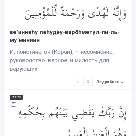
وَإِنَّهُ لَهُدًى وَرَحْمَةٌ لِّلْمُؤْمِنِينَ
вə`иннəhу лəhудəу-вəрōhмəтул-ли-ль-
му`миниин
И, поистине, он (Коран), — несомненно,
руководство [верное] и милость для
верующих.
Подробнее
27:78
إِنَّ رَبَّكَ يَقْضِي بَيْنَهُم بِحُكْمِهِ ۚ
وَهُوَ الْعَزِيزُ الْعَلِيمُ