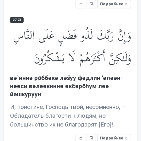
Подробнее
27:73
وَإِنَّ رَبَّكَ لَذُو فَضْلٍ عَلَى النَّاسِ
وَلَـٰكِنَّ أَكْثَرَهُمْ لَا يَشْكُرُونَ
вə`иннə рōббəкə лəз̃уу фəдлин 'əлəəн-
нəəси вəлəəкиннə əкc̃əрōhум лəə
йəшкуруун
И, поистине, Господь твой, несомненно, —
Обладатель благости к людям, но
большинство их не благодарят [Его]!
Подробнее