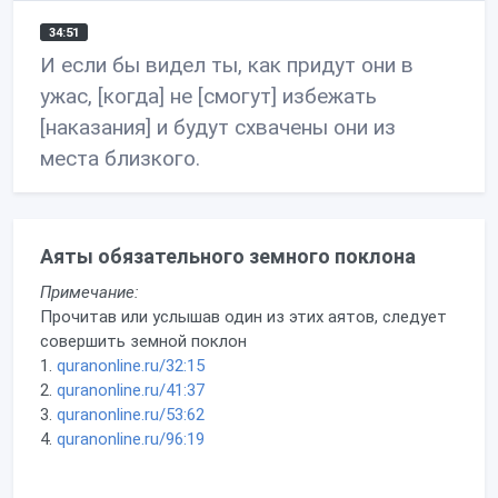
34:51
И если бы видел ты, как придут они в
ужас, [когда] не [смогут] избежать
[наказания] и будут схвачены они из
места близкого.
Аяты обязательного земного поклона
Примечание:
Прочитав или услышав один из этих аятов, следует
совершить земной поклон
1.
quranonline.ru/32:15
2.
quranonline.ru/41:37
3.
quranonline.ru/53:62
4.
quranonline.ru/96:19