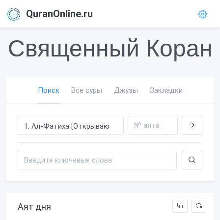
QuranOnline.ru
Священный Коран
Поиск
Все суры
Джузы
Закладки
Аят дня