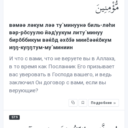
مُّؤْمِنِينَ
вəмəə лəкум лəə ту`минуунə биль-лəhи
вəр-рōсуулю йəд'уукум литу`минуу
бирōббикум вəќōд əхōз̃ə мииc̃əəќōкум
иŋŋ-куŋŋтум-му`миниин
И что с вами, что не веруете вы в Аллаха,
в то время как Посланник Его призывает
вас уверовать в Господа вашего, и ведь
заключил Он договор с вами, если вы
верующие?
Подробнее
57:9