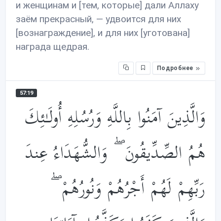
и женщинам и [тем, которые] дали Аллаху
заём прекрасный, — удвоится для них
[вознаграждение], и для них [уготована]
награда щедрая.
Подробнее
57:19
وَالَّذِينَ آمَنُوا بِاللَّهِ وَرُسُلِهِ أُولَـٰئِكَ
هُمُ الصِّدِّيقُونَ ۖ وَالشُّهَدَاءُ عِندَ
رَبِّهِمْ لَهُمْ أَجْرُهُمْ وَنُورُهُمْ ۖ