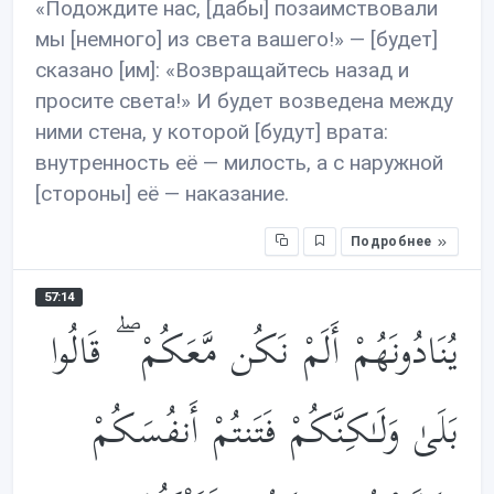
«Подождите нас, [дабы] позаимствовали
мы [немного] из света вашего!» — [будет]
сказано [им]: «Возвращайтесь назад и
просите света!» И будет возведена между
ними стена, у которой [будут] врата:
внутренность её — милость, а с наружной
[стороны] её — наказание.
Подробнее
57:14
يُنَادُونَهُمْ أَلَمْ نَكُن مَّعَكُمْ ۖ قَالُوا
بَلَىٰ وَلَـٰكِنَّكُمْ فَتَنتُمْ أَنفُسَكُمْ