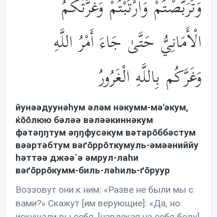
وَتَرَبَّصْتُمْ وَارْتَبْتُمْ وَغَرَّتْكُمُ
الْأَمَانِيُّ حَتَّىٰ جَاءَ أَمْرُ اللَّهِ
وَغَرَّكُم بِاللَّهِ الْغَرُورُ
йунəəдуунəhум əлəм нəкумм-мə'əкум,
ќōōлюю бəлəə вəлəəкиннəкум
фəтəŋŋтум əŋŋфусəкум вəтəрōббəстум
вəəртəбтум вəґōррōткумуль-əмəəниййу
həттəə джəə`ə əмрул-лаhи
вəґōррōкумм-биль-лəhиль-ґōруур
Воззовут они к ним: «Разве не были мы с
вами?» Скажут [им верующие]: «Да, но
искушали вы себя, [навлекая на себя беду],