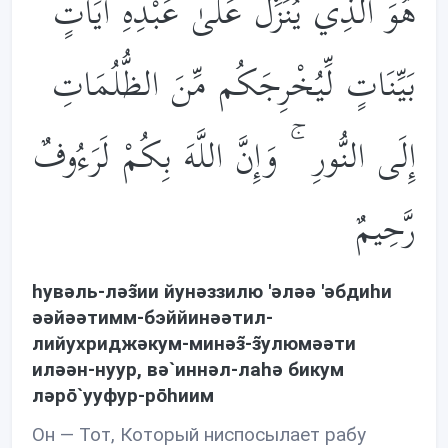
هُوَ الَّذِي يُنَزِّلُ عَلَىٰ عَبْدِهِ آيَاتٍ
بَيِّنَاتٍ لِّيُخْرِجَكُم مِّنَ الظُّلُمَاتِ
إِلَى النُّورِ ۚ وَإِنَّ اللَّهَ بِكُمْ لَرَءُوفٌ
رَّحِيمٌ
hувəль-лəз̃ии йунəззилю 'əлəə 'əбдиhи
əəйəəтимм-бэййинəəтил-
лийухриджəкум-минəз̃-з̃улюмəəти
илəəн-нуур, вə`иннəл-лаhə бикум
лəрō`ууфур-рōhиим
Он — Тот, Который ниспосылает рабу