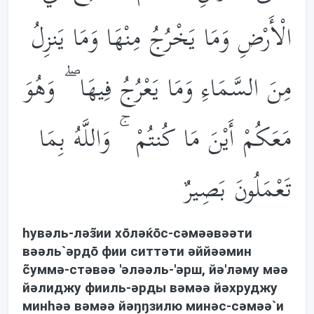
الْأَرْضِ وَمَا يَخْرُجُ مِنْهَا وَمَا يَنزِلُ
مِنَ السَّمَاءِ وَمَا يَعْرُجُ فِيهَا ۖ وَهُوَ
مَعَكُمْ أَيْنَ مَا كُنتُمْ ۚ وَاللَّهُ بِمَا
تَعْمَلُونَ بَصِيرٌ
hувəль-лəз̃ии хōлəќōс-сəмəəвəəти
вəəль`əрдō фии ситтəти əййəəмин
c̃уммə-стəвəə 'əлəəль-'əрш, йə'лəму мəə
йəлиджу фииль-əрды вəмəə йəхруджу
минhəə вəмəə йəŋŋзилю минəс-сəмəə`и