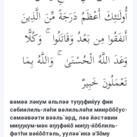
أُولَـٰئِكَ أَعْظَمُ دَرَجَةً مِّنَ الَّذِينَ
أَنفَقُوا مِن بَعْدُ وَقَاتَلُوا ۚ وَكُلًّا
وَعَدَ اللَّهُ الْحُسْنَىٰ ۚ وَاللَّهُ بِمَا
تَعْمَلُونَ خَبِيرٌ
вəмəə лəкум əльлəə туŋŋфиќуу фии
сəбиилиль-лəhи вəлильлəhи миирōōc̃ус-
сəмəəвəəти вəəль`əрд, лəə йəстəвии
миŋŋкум-мəн əŋŋфəќō миŋŋ-ќōблиль-
фəтhи вəќōōтəль, уулəə`икə ə'з̃ōму