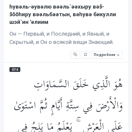
hувəль-əувəлю вəəль`əəхыру вəз̃-
з̃ōōhиру вəəльбəəтын, вəhувə бикулли
шэй`ин 'əлиим
Он — Первый, и Последний, и Явный, и
Скрытый, и Он о всякой вещи Знающий.
Подробнее
57:4
هُوَ الَّذِي خَلَقَ السَّمَاوَاتِ
وَالْأَرْضَ فِي سِتَّةِ أَيَّامٍ ثُمَّ اسْتَوَىٰ
عَلَى الْعَرْشِ ۚ يَعْلَمُ مَا يَلِجُ فِي