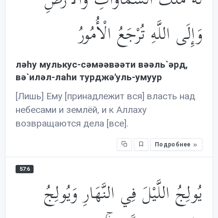
وَإِلَى اللَّهِ تُرْجَعُ الْأُمُورُ
лəhу мулькус-сəмəəвəəти вəəль`əрд,
вə`илəл-лаhи турджə'уль-умуур
[Лишь] Ему [принадлежит вся] власть над
небесами и землёй, и к Аллаху
возвращаются дела [все].
Подробнее
57:6
يُولِجُ اللَّيْلَ فِي النَّهَارِ وَيُولِجُ