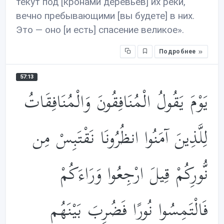
текут под [кронами деревьев] их реки,
вечно пребывающими [вы будете] в них.
Это — оно [и есть] спасение великое».
Подробнее
57:13
يَوْمَ يَقُولُ الْمُنَافِقُونَ وَالْمُنَافِقَاتُ
لِلَّذِينَ آمَنُوا انظُرُونَا نَقْتَبِسْ مِن
نُّورِكُمْ قِيلَ ارْجِعُوا وَرَاءَكُمْ
فَالْتَمِسُوا نُورًا فَضُرِبَ بَيْنَهُم