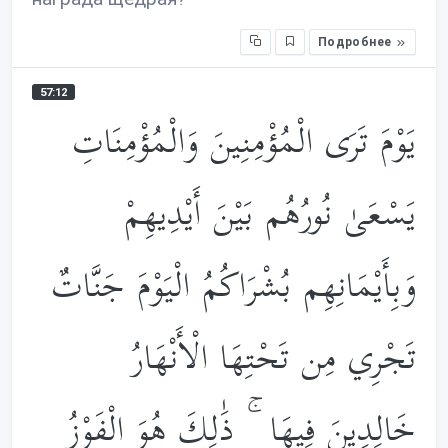
Подробнее
57:12
يَوْمَ تَرَى الْمُؤْمِنِينَ وَالْمُؤْمِنَاتِ
يَسْعَىٰ نُورُهُم بَيْنَ أَيْدِيهِمْ
وَبِأَيْمَانِهِم بُشْرَاكُمُ الْيَوْمَ جَنَّاتٌ
تَجْرِي مِن تَحْتِهَا الْأَنْهَارُ
خَالِدِينَ فِيهَا ۚ ذَ‌ٰلِكَ هُوَ الْفَوْزُ