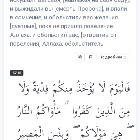
и выжидали вы [смерть Пророка], и впали
в сомнение, и обольстили вас желания
[суетные], пока не пришло повеление
Аллаха, и обольстил вас, [отвратив от
повеления] Аллаха, обольститель.
Подробнее
57:15
فَالْيَوْمَ لَا يُؤْخَذُ مِنكُمْ فِدْيَةٌ وَلَا
مِنَ الَّذِينَ كَفَرُوا ۚ مَأْوَاكُمُ النَّارُ
ۖ هِيَ مَوْلَاكُمْ ۖ وَبِئْسَ الْمَصِيرُ