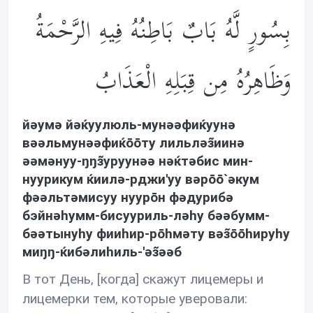
بِسُورٍ لَّهُ بَابٌ بَاطِنُهُ فِيهِ الرَّحْمَةُ
وَظَاهِرُهُ مِن قِبَلِهِ الْعَذَابُ
йəумə йəќуулюль-мунəəфиќуунə
вəəльмунəəфиќōōту лильлəз̃иинə
əəмəнуу-ŋŋз̃уруунəə нəќтəбис мин-
нуурикум ќиилə-рджи'уу вəрōō`əкум
фəəльтəмисуу нуурōн фəдурибə
бэйнəhумм-бисууриль-лəhу бəəбумм-
бəəтынуhу фииhир-рōhмəту вəз̃ōōhируhу
миŋŋ-ќибəлиhиль-'əз̃əəб
В тот День, [когда] скажут лицемеры и
лицемерки тем, которые уверовали: