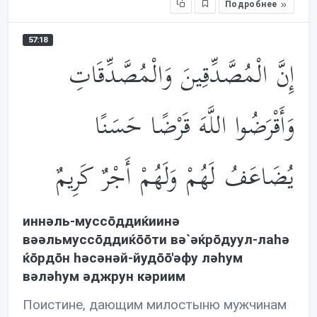
Подробнее
57:18
إِنَّ الْمُصَّدِّقِينَ وَالْمُصَّدِّقَاتِ
وَأَقْرَضُوا اللَّهَ قَرْضًا حَسَنًا
يُضَاعَفُ لَهُمْ وَلَهُمْ أَجْرٌ كَرِيمٌ
иннəль-муссōддиќиинə
вəəльмуссōддиќōōти вə`əќрōдуул-лаhə
ќōрдōн həсəнəй-йудōō'əфу лəhум
вəлəhум əджрун кəриим
Поистине, дающим милостыню мужчинам