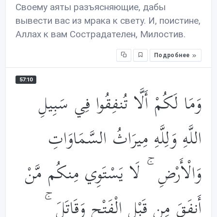
Своему аяты разъясняющие, дабы
вывести вас из мрака к свету. И, поистине,
Аллах к вам Сострадателен, Милостив.
Подробнее
57:10
وَمَا لَكُمْ أَلَّا تُنفِقُوا فِي سَبِيلِ
اللَّهِ وَلِلَّهِ مِيرَاثُ السَّمَاوَاتِ
وَالْأَرْضِ ۚ لَا يَسْتَوِي مِنكُم مَّنْ
أَنفَقَ مِن قَبْلِ الْفَتْحِ وَقَاتَلَ ۚ