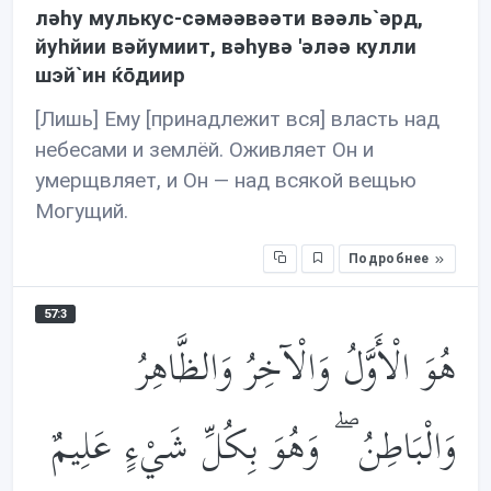
лəhу мулькус-сəмəəвəəти вəəль`əрд,
йуhйии вəйумиит, вəhувə 'əлəə кулли
шэй`ин ќōдиир
[Лишь] Ему [принадлежит вся] власть над
небесами и землёй. Оживляет Он и
умерщвляет, и Он — над всякой вещью
Могущий.
Подробнее
57:3
هُوَ الْأَوَّلُ وَالْآخِرُ وَالظَّاهِرُ
وَالْبَاطِنُ ۖ وَهُوَ بِكُلِّ شَيْءٍ عَلِيمٌ