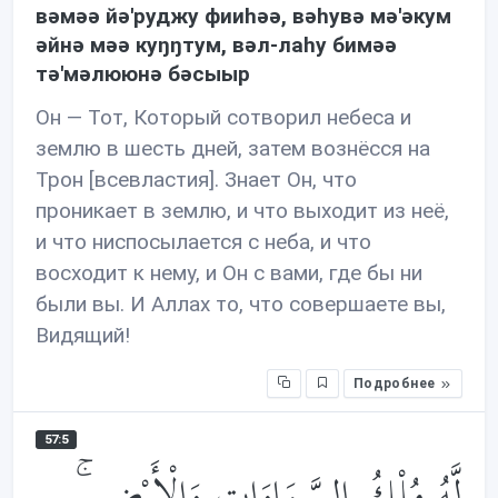
вəмəə йə'руджу фииhəə, вəhувə мə'əкум
əйнə мəə куŋŋтум, вəл-лаhу бимəə
тə'мəлююнə бəсыыр
Он — Тот, Который сотворил небеса и
землю в шесть дней, затем вознёсся на
Трон [всевластия]. Знает Он, что
проникает в землю, и что выходит из неё,
и что ниспосылается с неба, и что
восходит к нему, и Он с вами, где бы ни
были вы. И Аллах то, что совершаете вы,
Видящий!
Подробнее
57:5
لَّهُ مُلْكُ السَّمَاوَاتِ وَالْأَرْضِ ۚ