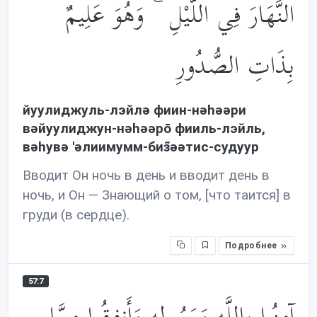
النَّهَارَ فِي اللَّيْلِ ۚ وَهُوَ عَلِيمٌ
بِذَاتِ الصُّدُورِ
йуулиджуль-лэйлə фиин-нəhəəри
вəйуулиджун-нəhəəрō фииль-лэйль,
вəhувə 'əлиимумм-биз̃əəтис-судуур
Вводит Он ночь в день и вводит день в
ночь, и Он — Знающий о том, [что таится] в
груди (в сердце).
Подробнее
57:7