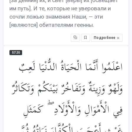
[за деяния] их, и свет [веры] их [освещает
им путь]. И те, которые не уверовали и
сочли ложью знамения Наши, — эти
[являются] обитателями геенны.
Подробнее
57:20
اعْلَمُوا أَنَّمَا الْحَيَاةُ الدُّنْيَا لَعِبٌ
وَلَهْوٌ وَزِينَةٌ وَتَفَاخُرٌ بَيْنَكُمْ وَتَكَاثُرٌ
فِي الْأَمْوَالِ وَالْأَوْلَادِ ۖ كَمَثَلِ
غَيْثٍ أَعْجَبَ الْكُفَّارَ نَبَاتُهُ ثُمَّ