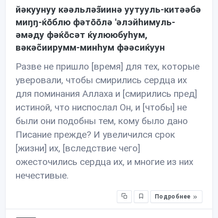
йəкуунуу кəəльлəз̃иинə уутууль-китəəбə
миŋŋ-ќōблю фəтōōлə 'əлэйhимуль-
əмəду фəќōсəт ќулююбуhум,
вəкəc̃иирумм-минhум фəəсиќуун
Разве не пришло [время] для тех, которые
уверовали, чтобы смирились сердца их
для поминания Аллаха и [смирились пред]
истиной, что ниспослал Он, и [чтобы] не
были они подобны тем, кому было дано
Писание прежде? И увеличился срок
[жизни] их, [вследствие чего]
ожесточились сердца их, и многие из них
нечестивые.
Подробнее