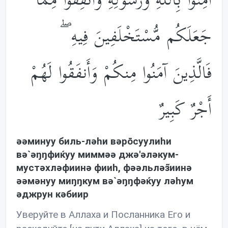
آمِنُوا بِاللَّهِ وَرَسُولِهِ وَأَنفِقُوا مِمَّا
جَعَلَكُم مُّسْتَخْلَفِينَ فِيهِ ۖ
فَالَّذِينَ آمَنُوا مِنكُمْ وَأَنفَقُوا لَهُمْ
أَجْرٌ كَبِيرٌ
əəминуу биль-лəhи вəрōсуулиhи
вə`əŋŋфиќуу миммəə джə'əлəкум-
мустəхлəфиинə фииh, фəəльлəз̃иинə
əəмəнуу миŋŋкум вə`əŋŋфəќуу лəhум
əджрун кəбиир
Уверуйте в Аллаха и Посланника Его и