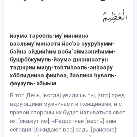
الْعَظِيمُ
йəумə тəрōōль-му`миниинə
вəəльму`минəəти йəс'əə нууруhумм-
бэйнə əйдииhим вəби`əймəəниhимм-
бушрōōкумуль-йəумə джəннəəтун
тəджрии миŋŋ-тəhтиhəəль-əнhəəру
хōōлидиинə фииhəə, з̃əəликə hувəль-
фəузуль-'əз̃ыым
В тот День, [когда] увидишь ты, [что] пред
верующими мужчинами и женщинами, и с
правой стороны их будет изливаться свет
их, [скажут им]: «Радостная [весть] вам
сегодня! [Ожидают вас] сады [райские]: