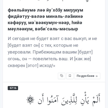
фəəльйəумə лəə йу`хōз̃у миŋŋкум
фидйəтуу-вəлəə минəль-лəз̃иинə
кəфəруу, мə`вəəкумун-нəəр, hийə
мəулəəкум, вəби`сəль-мəсыыр
И сегодня не будет взят с вас выкуп, и не
[будет взят он] с тех, которые не
уверовали. Прибежищем вашим [будет]
огонь, он — повелитель ваш. И [как же]
скверен [этот] исход!»
Подробнее
57:16
۞ أَلَمْ يَأْنِ لِلَّذِينَ آمَنُوا أَن