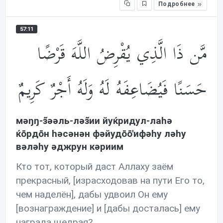
Подробнее
57:11
مَّن ذَا الَّذِي يُقْرِضُ اللَّهَ قَرْضًا
حَسَنًا فَيُضَاعِفَهُ لَهُ وَلَهُ أَجْرٌ كَرِيمٌ
мəŋŋ-з̃əəль-лəз̃ии йуќридул-лаhə
ќōрдōн həсəнəн фəйудōō'ифəhу лəhу
вəлəhу əджрун кəриим
Кто тот, который даст Аллаху заём
прекрасный, [израсходовав на пути Его то,
чем наделён], дабы удвоил Он ему
[вознаграждение] и [дабы досталась] ему
награда щедрая?