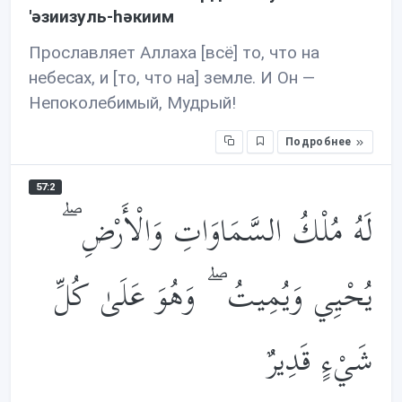
'əзиизуль-həкиим
Прославляет Аллаха [всё] то, что на
небесах, и [то, что на] земле. И Он —
Непоколебимый, Мудрый!
Подробнее
57:2
لَهُ مُلْكُ السَّمَاوَاتِ وَالْأَرْضِ ۖ
يُحْيِي وَيُمِيتُ ۖ وَهُوَ عَلَىٰ كُلِّ
شَيْءٍ قَدِيرٌ