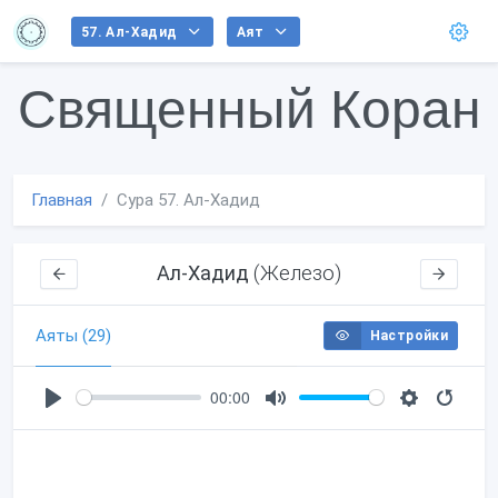
57. Ал-Хадид
Аят
Священный Коран
Главная
Сура 57. Ал-Хадид
(Железо)
Ал-Хадид
Аяты (29)
Настройки
00:00
P
M
S
l
u
e
a
t
t