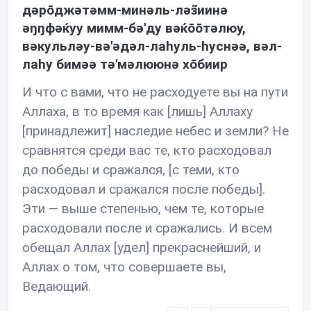
дəрōджəтəмм-минəль-лəз̃иинə
əŋŋфəќуу мимм-бə'ду вəќōōтəлюу,
вəкульлəу-вə'əдəл-лаhуль-hуснəə, вəл-
лаhу бимəə тə'мəлююнə хōбиир
И что с вами, что не расходуете вы на пути
Аллаха, в то время как [лишь] Аллаху
[принадлежит] наследие небес и земли? Не
сравнятся среди вас те, кто расходовал
до победы и сражался, [с теми, кто
расходовал и сражался после победы].
Эти — выше степенью, чем те, которые
расходовали после и сражались. И всем
обещал Аллах [удел] прекраснейший, и
Аллах о том, что совершаете вы,
Ведающий.