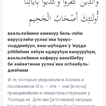
وَالَّذِينَ كَفَرُوا وَكَذَّبُوا بِآيَاتِنَا
أُولَـٰئِكَ أَصْحَابُ الْجَحِيمِ
вəəльлəз̃иинə əəмəнуу биль-лəhи
вəрусулиhи уулəə`икə hумус-
сыддииќуун, вəш-шуhəдəə`у 'иŋŋдə
рōббиhим лəhум əджруhум вəнууруhум,
вəəльлəз̃иинə кəфəруу вəкəз̃з̃əбуу
би`əəйəəтинəə уулəə`икə əсhəəбуль-
джəhиим
И те, которые уверовали в Аллаха и
посланников Его, — эти — они [и есть]
правдивейшие и свидетельствующие у
Господа их. Для них [уготована] награда