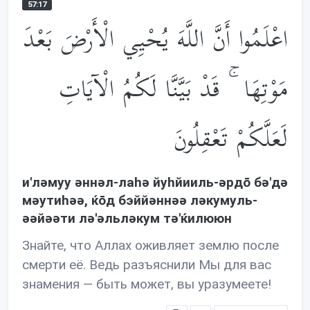
57:17
اعْلَمُوا أَنَّ اللَّهَ يُحْيِي الْأَرْضَ بَعْدَ
مَوْتِهَا ۚ قَدْ بَيَّنَّا لَكُمُ الْآيَاتِ
لَعَلَّكُمْ تَعْقِلُونَ
и'лəмуу əннəл-лаhə йуhйииль-əрдō бə'дə
мəутиhəə, ќōд бэййəннəə лəкумуль-
əəйəəти лə'əльлəкум тə'ќилююн
Знайте, что Аллах оживляет землю после
смерти её. Ведь разъяснили Мы для вас
знамения — быть может, вы уразумеете!