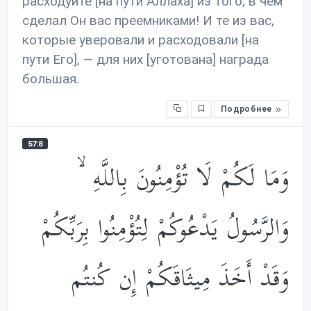
расходуйте [на пути Аллаха] из того, в чём
сделал Он вас преемниками! И те из вас,
которые уверовали и расходовали [на
пути Его], — для них [уготована] награда
большая.
Подробнее
57:8
وَمَا لَكُمْ لَا تُؤْمِنُونَ بِاللَّهِ ۙ
وَالرَّسُولُ يَدْعُوكُمْ لِتُؤْمِنُوا بِرَبِّكُمْ
وَقَدْ أَخَذَ مِيثَاقَكُمْ إِن كُنتُم