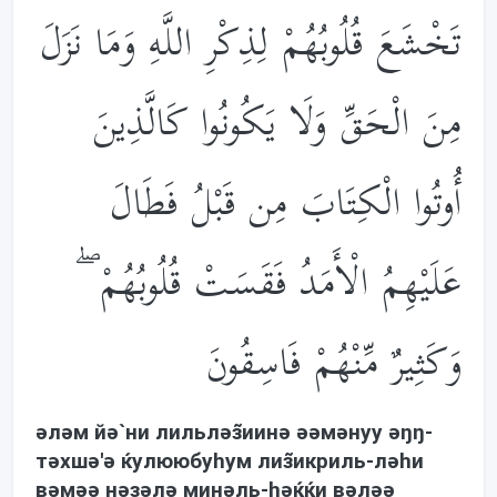
تَخْشَعَ قُلُوبُهُمْ لِذِكْرِ اللَّهِ وَمَا نَزَلَ
مِنَ الْحَقِّ وَلَا يَكُونُوا كَالَّذِينَ
أُوتُوا الْكِتَابَ مِن قَبْلُ فَطَالَ
عَلَيْهِمُ الْأَمَدُ فَقَسَتْ قُلُوبُهُمْ ۖ
وَكَثِيرٌ مِّنْهُمْ فَاسِقُونَ
əлəм йə`ни лильлəз̃иинə əəмəнуу əŋŋ-
тəхшə'ə ќулююбуhум лиз̃икриль-лəhи
вəмəə нəзəлə минəль-həќќи вəлəə