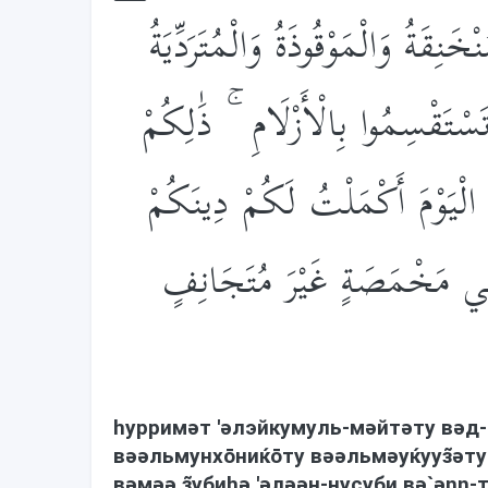
َنِقَةُ وَالْمَوْقُوذَةُ وَالْمُتَرَدِّيَةُ
ْتَقْسِمُوا بِالْأَزْلَامِ ۚ ذَ‌ٰلِكُمْ
لْيَوْمَ أَكْمَلْتُ لَكُمْ دِينَكُمْ
فِي مَخْمَصَةٍ غَيْرَ مُتَجَانِفٍ
hурримəт 'əлэйкумуль-мəйтəту вəд
вəəльмунхōниќōту вəəльмəуќууз̃əту
вəмəə з̃убиhə 'əлəəн-нусуби вə`əŋŋ