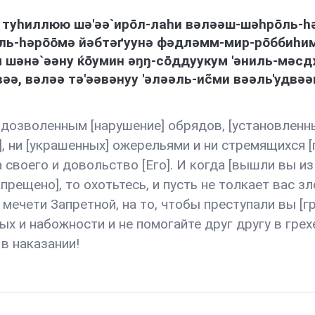
ə туhиллюю шə'əə`ирōл-лаhи вəлəəш-шəhрōль-h
ль-həрōōмə йəбтəґуунə фəдлəмм-мир-рōббиhим 
 шəнə`əəну ќōумин əŋŋ-сōддуукум 'əниль-мəсд
əə, вəлəə тə'əəвəнуу 'əлəəль-иc̃ми вəəль'удвə
 дозволенным [нарушение] обрядов, [установленны
, ни [украшенных] ожерельями и ни стремящихся [
 своего и довольство [Его]. И когда [вышли вы из
прещено], то охотьтесь, и пусть не толкает вас з
т мечети Запретной, на то, чтобы преступали вы [
ых и набожности и не помогайте друг другу в грех
 в наказании!