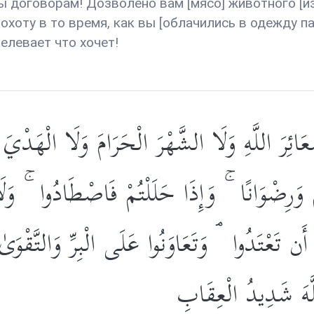
ы договорам! Дозволено вам [мясо] животного [из
охоту в то время, как вы [облачились в одежду п
велевает что хочет!
َعَائِرَ اللَّهِ وَلَا الشَّهْرَ الْحَرَامَ وَلَا الْهَدْيَ 
مْ وَرِضْوَانًا ۚ وَإِذَا حَلَلْتُمْ فَاصْطَادُوا ۚ وَلَ
تَعْتَدُوا ۘ وَتَعَاوَنُوا عَلَى الْبِرِّ وَالتَّقْوَىٰ 
للَّهَ شَدِيدُ الْعِقَابِ