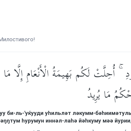
Милостивого!
ُقُودِ ۚ أُحِلَّتْ لَكُم بَهِيمَةُ الْأَنْعَامِ إِلَّا مَا
َحْكُمُ مَا يُرِيدُ
фуу би-ль-'уќууди уhильлəт лəкумм-бəhиимəтул
`əŋŋтум hурумун иннəл-лаhə йəhкуму мəə йури