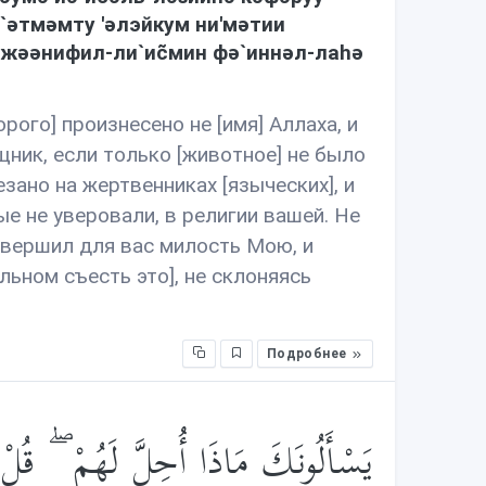
`əтмəмту 'əлэйкум ни'мəтии
жəəнифил-ли`иc̃мин фə`иннəл-лаhə
рого] произнесено не [имя] Аллаха, и
ищник, если только [животное] не было
езано на жертвенниках [языческих], и
ые не уверовали, в религии вашей. Не
завершил для вас милость Мою, и
льном съесть это], не склоняясь
Подробнее
يَسْأَلُونَكَ مَاذَا أُحِلَّ لَهُمْ ۖ قُلْ أ