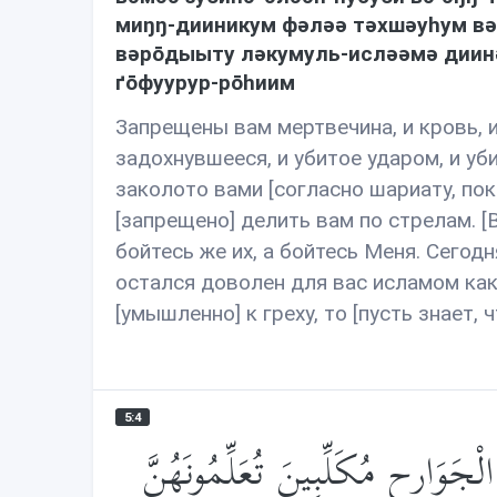
миŋŋ-дииникум фəлəə тəхшəуhум вə
вəрōдыыту лəкумуль-ислəəмə диинə
ґōфуурур-рōhиим
Запрещены вам мертвечина, и кровь, и 
задохнувшееся, и убитое ударом, и уби
заколото вами [согласно шариату, пок
[запрещено] делить вам по стрелам. [В
бойтесь же их, а бойтесь Меня. Сего
остался доволен для вас исламом как 
[умышленно] к греху, то [пусть знает
5:4
جَوَارِحِ مُكَلِّبِينَ تُعَلِّمُونَهُنَّ