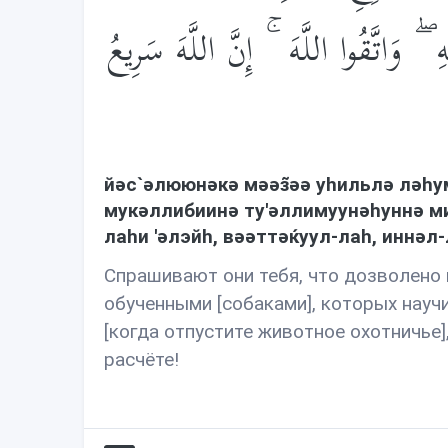
 وَاتَّقُوا اللَّهَ ۚ إِنَّ اللَّهَ سَرِيعُ
йəс`əлююнəкə мəəз̃əə уhильлə лəh
мукəллибиинə ту'əллимуунəhуннə м
лаhи 'əлэйh, вəəттəќуул-лаh, иннəл
Спрашивают они тебя, что дозволено 
обученными [собаками], которых научил
[когда отпустите животное охотничье]
расчёте!