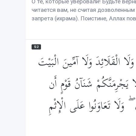
О те, которые уверовали! Будьте верн
читается вам, не считая дозволенным 
запрета (ихрама). Поистине, Аллах по
5:2
وَلَا الْقَلَائِدَ وَلَا آمِّينَ الْبَيْتَ
ا يَجْرِمَنَّكُمْ شَنَآنُ قَوْمٍ أَن
ۖ وَلَا تَعَاوَنُوا عَلَى الْإِثْمِ