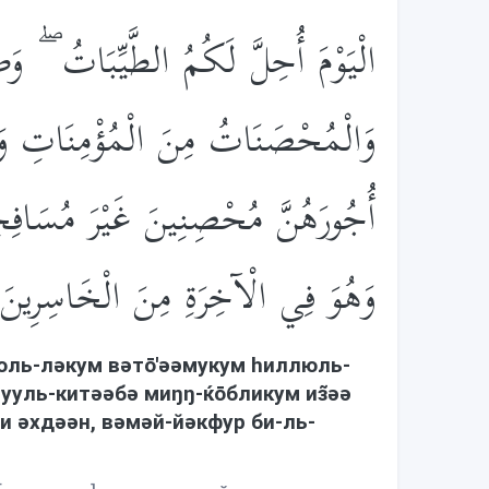
الْيَوْمَ أُحِلَّ لَكُمُ الطَّيِّبَاتُ ۖ  ۖ
وَالْمُحْصَنَاتُ مِنَ الْمُؤْمِنَاتِ وَال
أُجُورَهُنَّ مُحْصِنِينَ غَيْرَ مُسَافِح
وَهُوَ فِي الْآخِرَةِ مِنَ الْخَاسِرِينَ
люль-лəкум вəтō'əəмукум hиллюль-
ууль-китəəбə миŋŋ-ќōбликум из̃əə
 əхдəəн, вəмəй-йəкфур би-ль-