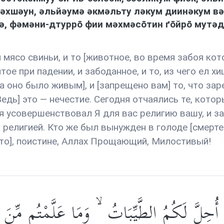
əхшəун, əльйəумə əкмəльту лəкум диинəкум вə
, фəмəни-дтуррō фии мəхмəсōтин ґōйрō мутəд
мясо свиньи, и то [животное, во время забоя кото
тое при падении, и забоданное, и то, из чего ел х
а оно было живым], и [запрещено вам] то, что зар
едь] это — нечестие. Сегодня отчаялись те, котор
дня усовершенствовал Я для вас религию вашу, и 
религией. Кто же был вынужден в голоде [смерте
, что], поистине, Аллах Прощающий, Милостивый!
ُحِلَّ لَكُمُ الطَّيِّبَاتُ ۙ وَمَا عَلَّمْتُم مِّنَ الْ