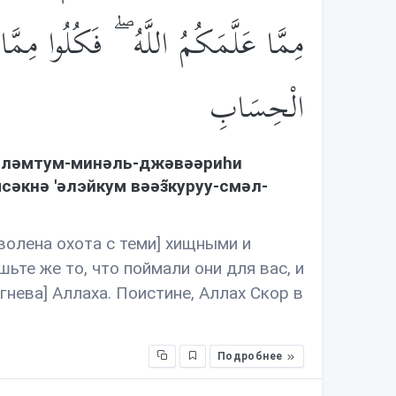
مِمَّا عَلَّمَكُمُ اللَّهُ ۖ فَكُلُوا مِمَّا 
الْحِسَابِ
əльлəмтум-минəль-джəвəəриhи
əкнə 'əлэйкум вəəз̃куруу-смəл-
волена охота с теми] хищными и
шьте же то, что поймали они для вас, и
гнева] Аллаха. Поистине, Аллах Скор в
Подробнее