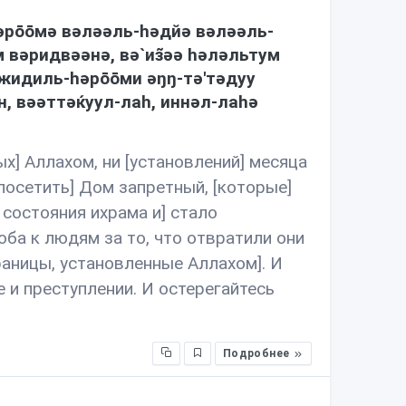
əрōōмə вəлəəль-həдйə вəлəəль-
вəридвəəнə, вə`из̃əə həлəльтум
жидиль-həрōōми əŋŋ-тə'тəдуу
əн, вəəттəќуул-лаh, иннəл-лаhə
х] Аллахом, ни [установлений] месяца
посетить] Дом запретный, [которые]
 состояния ихрама и] стало
лоба к людям за то, что отвратили они
границы, установленные Аллахом]. И
е и преступлении. И остерегайтесь
Подробнее