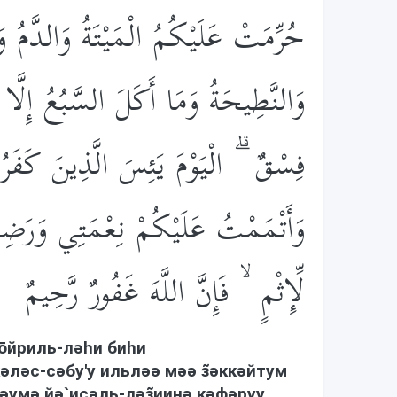
حُرِّمَتْ عَلَيْكُمُ الْمَيْتَةُ وَالدَّمُ وَلَح
وَالنَّطِيحَةُ وَمَا أَكَلَ السَّبُعُ إِلَّ
فِسْقٌ ۗ الْيَوْمَ يَئِسَ الَّذِينَ كَفَر
وَأَتْمَمْتُ عَلَيْكُمْ نِعْمَتِي وَرَض
لِّإِثْمٍ ۙ فَإِنَّ اللَّهَ غَفُورٌ رَّحِيمٌ
ōйриль-лəhи биhи
лəс-сəбу'у ильлəə мəə з̃əккəйтум
йəумə йə`исəль-лəз̃иинə кəфəруу