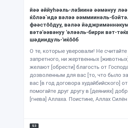
йəə əййуhəəль-лəз̃иинə əəмəнуу лə
ќōлəə`идə вəлəə əəммиинəль-бэйтə
фəəстōōдуу, вəлəə йəджримəннəкум
вəтə'əəвəнуу 'əлəəль-бирри вəт-тəќв
шəдиидуль-'иќōōб
О те, которые уверовали! Не считайте
запретного, ни жертвенных [животных]
желают [обрести] благость от Господа
дозволенным для вас [то, что было за
вас [в год договора худайбийского] о
помогайте друг другу в [деяниях] добр
[гнева] Аллаха. Поистине, Аллах Силён
5:3