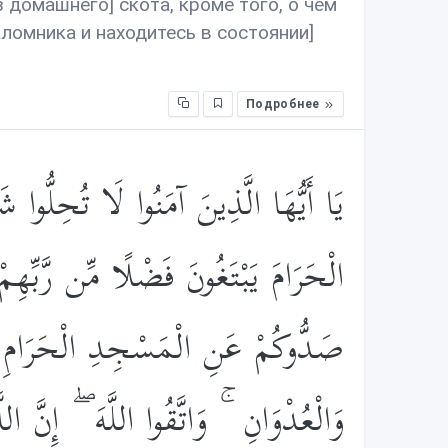
 домашнего] скота, кроме того, о чём
аломника и находитесь в состоянии]
Подробнее
يَا أَيُّهَا الَّذِينَ آمَنُوا لَا تُحِلُّوا ش
الْحَرَامَ يَبْتَغُونَ فَضْلًا مِّن رَّبِّهِ
صَدُّوكُمْ عَنِ الْمَسْجِدِ الْحَرَامِ أَن 
وَالْعُدْوَانِ ۚ وَاتَّقُوا اللَّهَ ۖ إِنَّ ا