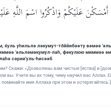
أَمْسَكْنَ عَلَيْكُمْ وَاذْكُرُوا اسْمَ اللَّهِ عَلَيْهِ ۖ
ум, ќуль уhильлə лəкумут-тōййибəəту вəмəə '
иммəə 'əльлəмəкумул-лаh, фəкулюю миммəə əмс
-лаhə сəрии'уль-hисəəб
им? Скажи: «Дозволены вам чистые [яства] и [доз
и вы. Учите вы их тому, чему научил вас Аллах. Е
, поминайте имя Аллаха при этом и остерегайтесь [