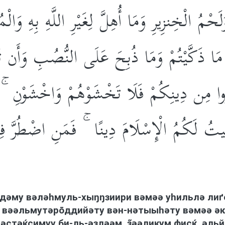
ْمُ الْخِنزِيرِ وَمَا أُهِلَّ لِغَيْرِ اللَّهِ بِهِ وَالْمُنْخ
ا مَا ذَكَّيْتُمْ وَمَا ذُبِحَ عَلَى النُّصُبِ وَأَن تَس
ُوا مِن دِينِكُمْ فَلَا تَخْشَوْهُمْ وَاخْشَوْنِ ۚ ا
ِيتُ لَكُمُ الْإِسْلَامَ دِينًا ۚ فَمَنِ اضْطُرَّ 
-дəму вəлəhмуль-хыŋŋзиири вəмəə уhильлə лиґ
 вəəльмутəрōддийəту вəн-нəтыыhəту вəмəə əкə
-тəстəќсимуу би-ль-əзлəəм, з̃əəликум фисќ, əль