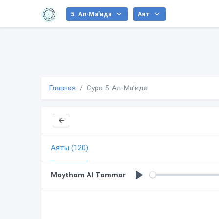
5. Ал-Маʼида
Аят
Главная
Сура 5. Ал-Маʼида
Аяты (120)
Maytham Al Tammar
P
l
a