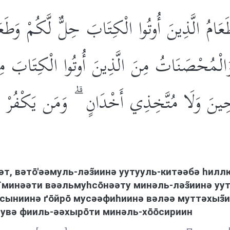
وَطَعَامُ الَّذِينَ أُوتُوا الْكِتَابَ حِلٌّ لَّكُمْ وَ
ْمُحْصَنَاتُ مِنَ الَّذِينَ أُوتُوا الْكِتَابَ مِن ق
ِينَ وَلَا مُتَّخِذِي أَخْدَانٍ ۗ وَمَن يَكْفُرْ بِا
т, вəтō'əəмуль-лəз̃иинə уутууль-китəəбə hил
минəəти вəəльмуhсōнəəту минəль-лəз̃иинə уут
ыниинə ґōйрō мусəəфиhиинə вəлəə муттəхыз̃ии
hувə фииль-əəхырōти минəль-хōōсириин