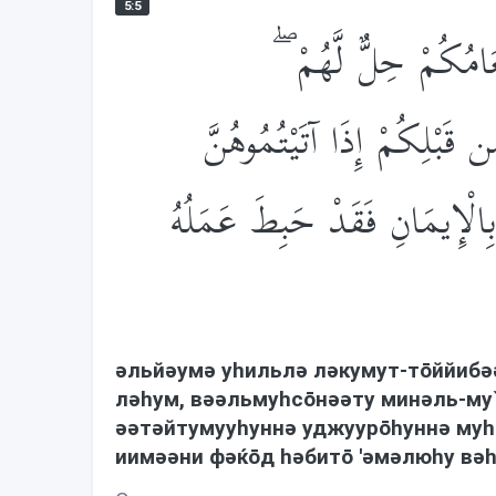
5:5
طَعَامُكُمْ حِلٌّ لَّهُمْ
َبْلِكُمْ إِذَا آتَيْتُمُوهُنَّ
لْإِيمَانِ فَقَدْ حَبِطَ عَمَلُهُ
əльйəумə уhильлə лəкумут-тōййибəə
лəhум, вəəльмуhсōнəəту минəль-му`
əəтəйтумууhуннə уджуурōhуннə муhс
иимəəни фəќōд həбитō 'əмəлюhу вə