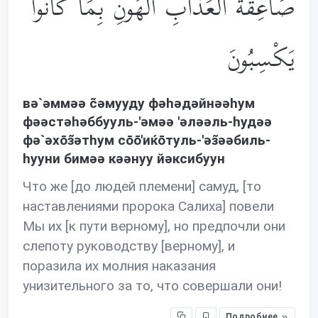
صَاعِقَةُ الْعَذَابِ الْهُونِ بِمَا كَانُوا
يَكْسِبُونَ
вə`əммəə c̃əмууду фəhəдəйнəəhум
фəəстəhəббууль-'əмəə 'əлəəль-hудəə
фə`əхōз̃əтhум сōō'иќōтуль-'əз̃əəбиль-
hууни бимəə кəəнуу йəксибуун
Что же [до людей племени] самуд, [то
наставлениями пророка Салиха] повели
Мы их [к пути верному], но предпочли они
слепоту руководству [верному], и
поразила их молния наказания
унизительного за то, что совершали они!
Подробнее