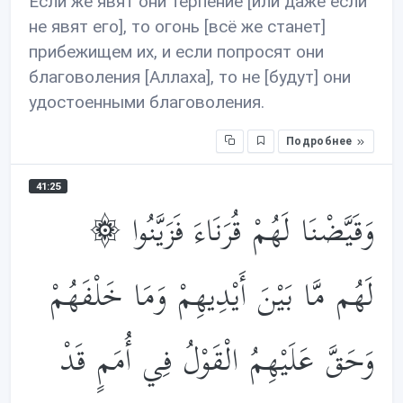
Если же явят они терпение [или даже если
не явят его], то огонь [всё же станет]
прибежищем их, и если попросят они
благоволения [Аллаха], то не [будут] они
удостоенными благоволения.
Подробнее
41:25
۞ وَقَيَّضْنَا لَهُمْ قُرَنَاءَ فَزَيَّنُوا
لَهُم مَّا بَيْنَ أَيْدِيهِمْ وَمَا خَلْفَهُمْ
وَحَقَّ عَلَيْهِمُ الْقَوْلُ فِي أُمَمٍ قَدْ