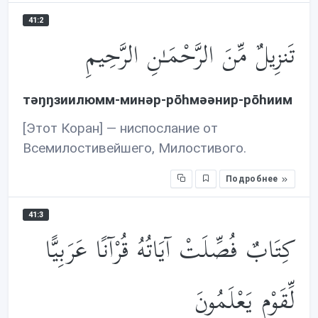
41:2
تَنزِيلٌ مِّنَ الرَّحْمَـٰنِ الرَّحِيمِ
тəŋŋзиилюмм-минəр-рōhмəəнир-рōhиим
[Этот Коран] — ниспослание от
Всемилостивейшего, Милостивого.
Подробнее
41:3
كِتَابٌ فُصِّلَتْ آيَاتُهُ قُرْآنًا عَرَبِيًّا
لِّقَوْمٍ يَعْلَمُونَ