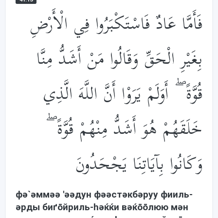
فَأَمَّا عَادٌ فَاسْتَكْبَرُوا فِي الْأَرْضِ
بِغَيْرِ الْحَقِّ وَقَالُوا مَنْ أَشَدُّ مِنَّا
قُوَّةً ۖ أَوَلَمْ يَرَوْا أَنَّ اللَّهَ الَّذِي
خَلَقَهُمْ هُوَ أَشَدُّ مِنْهُمْ قُوَّةً ۖ
وَكَانُوا بِآيَاتِنَا يَجْحَدُونَ
фə`əммəə 'əəдун фəəстəкбəруу фииль-
əрды биґōйриль-həќќи вəќōōлюю мəн