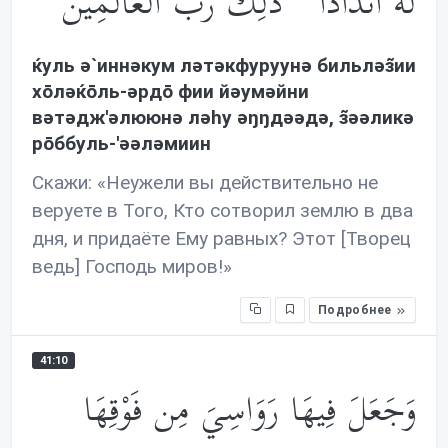
لَهُ أَندَادًا ۚ ذَ‌ٰلِكَ رَبُّ الْعَالَمِينَ
ќуль ə`иннəкум лəтəкфуруунə бильлəз̃ии
хōлəќōль-əрдō фии йəумəйни
вəтəдж'əлююнə лəhу əŋŋдəəдə, з̃əəликə
рōббуль-'əəлəмиин
Скажи: «Неужели вы действительно не
веруете в Того, Кто сотворил землю в два
дня, и придаёте Ему равных? Этот [Творец
ведь] Господь миров!»
Подробнее
41:10
وَجَعَلَ فِيهَا رَوَاسِيَ مِن فَوْقِهَا