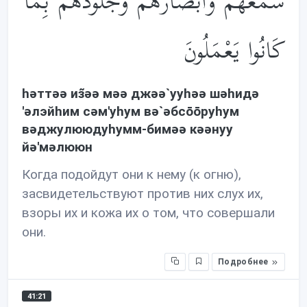
سَمْعُهُمْ وَأَبْصَارُهُمْ وَجُلُودُهُم بِمَا
كَانُوا يَعْمَلُونَ
həттəə из̃əə мəə джəə`ууhəə шəhидə
'əлэйhим сəм'уhум вə`əбсōōруhум
вəджулююдуhумм-бимəə кəəнуу
йə'мəлююн
Когда подойдут они к нему (к огню),
засвидетельствуют против них слух их,
взоры их и кожа их о том, что совершали
они.
Подробнее
41:21