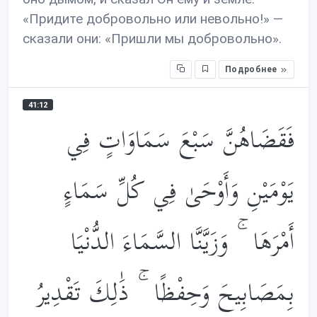
«Придите добровольно или невольно!» —
сказали они: «Пришли мы добровольно».
Подробнее
41:12
فَقَضَاهُنَّ سَبْعَ سَمَاوَاتٍ فِي
يَوْمَيْنِ وَأَوْحَىٰ فِي كُلِّ سَمَاءٍ
أَمْرَهَا ۚ وَزَيَّنَّا السَّمَاءَ الدُّنْيَا
بِمَصَابِيحَ وَحِفْظًا ۚ ذَ‌ٰلِكَ تَقْدِيرُ