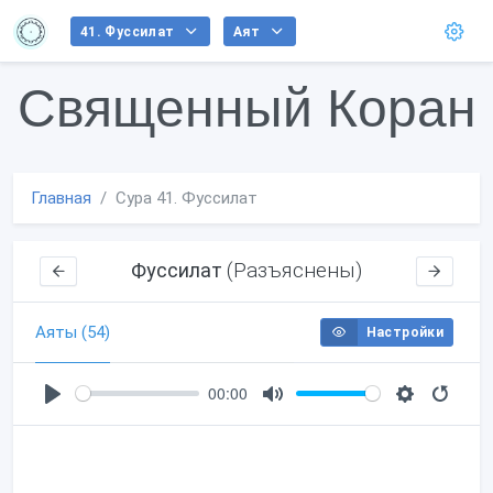
41. Фуссилат
Аят
Священный Коран
Главная
Сура 41. Фуссилат
(Разъяснены)
Фуссилат
Аяты (54)
Настройки
00:00
P
M
S
l
u
e
a
t
t