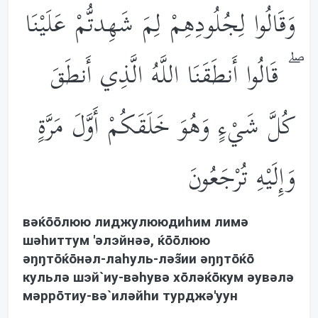
وَقَالُوا لِجُلُودِهِمْ لِمَ شَهِدتُّمْ عَلَيْنَا
ۖ قَالُوا أَنطَقَنَا اللَّهُ الَّذِي أَنطَقَ
كُلَّ شَيْءٍ وَهُوَ خَلَقَكُمْ أَوَّلَ مَرَّةٍ
وَإِلَيْهِ تُرْجَعُونَ
вəќōōлюю лиджулююдиhим лимə
шəhиттум 'əлэйнəə, ќōōлюю
əŋŋтōќōнəл-лаhуль-лəз̃ии əŋŋтōќō
кульлə шэй`иу-вəhувə хōлəќōкум əувəлə
мəррōтиу-вə`илəйhи турджə'уун