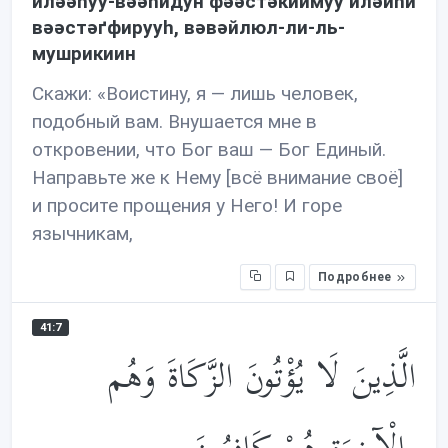
илəəhуу-вəəhидун фəəстəќиимуу илəйhи
вəəстəґфирууh, вəвəйлюл-ли-ль-
мушрикиин
Скажи: «Воистину, я — лишь человек,
подобный вам. Внушается мне в
откровении, что Бог ваш — Бог Единый.
Направьте же к Нему [всё внимание своё]
и просите прощения у Него! И горе
язычникам,
Подробнее
41:7
الَّذِينَ لَا يُؤْتُونَ الزَّكَاةَ وَهُم