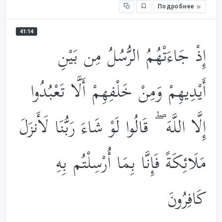
Подробнее
41:14
إِذْ جَاءَتْهُمُ الرُّسُلُ مِن بَيْنِ
أَيْدِيهِمْ وَمِنْ خَلْفِهِمْ أَلَّا تَعْبُدُوا
إِلَّا اللَّهَ ۖ قَالُوا لَوْ شَاءَ رَبُّنَا لَأَنزَلَ
مَلَائِكَةً فَإِنَّا بِمَا أُرْسِلْتُم بِهِ
كَافِرُونَ