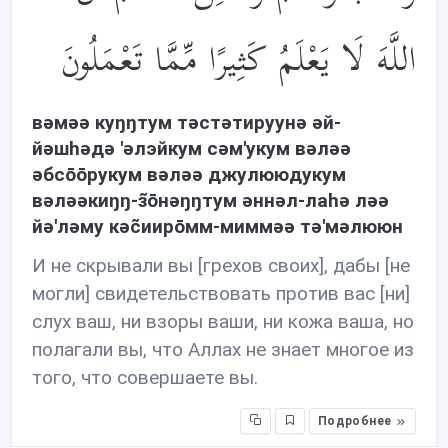
اللَّهَ لَا يَعْلَمُ كَثِيرًا مِّمَّا تَعْمَلُونَ
вəмəə куŋŋтум тəстəтируунə əй-
йəшhəдə 'əлэйкум сəм'укум вəлəə
əбсōōрукум вəлəə джулююдукум
вəлəəкиŋŋ-з̃ōнəŋŋтум əннəл-лаhə лəə
йə'лəму кəc̃иирōмм-миммəə тə'мəлююн
И не скрывали вы [грехов своих], дабы [не
могли] свидетельствовать против вас [ни]
слух ваш, ни взоры ваши, ни кожа ваша, но
полагали вы, что Аллах не знает многое из
того, что совершаете вы.
Подробнее