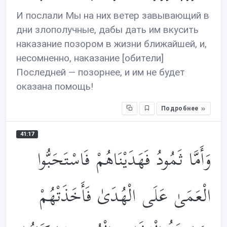
И послали Мы на них ветер завывающий в
дни злополучные, дабы дать им вкусить
наказание позором в жизни ближайшей, и,
несомненно, наказание [обители]
Последней — позорнее, и им не будет
оказана помощь!
Подробнее
41:17
وَأَمَّا ثَمُودُ فَهَدَيْنَاهُمْ فَاسْتَحَبُّوا
الْعَمَىٰ عَلَى الْهُدَىٰ فَأَخَذَتْهُمْ