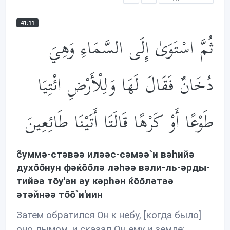
41:11
ثُمَّ اسْتَوَىٰ إِلَى السَّمَاءِ وَهِيَ
دُخَانٌ فَقَالَ لَهَا وَلِلْأَرْضِ ائْتِيَا
طَوْعًا أَوْ كَرْهًا قَالَتَا أَتَيْنَا طَائِعِينَ
c̃уммə-стəвəə илəəс-сəмəə`и вəhийə
духōōнун фəќōōлə лəhəə вəли-ль-əрды-
тийəə тōу'əн əу кəрhəн ќōōлəтəə
əтəйнəə тōō`и'иин
Затем обратился Он к небу, [когда было]
оно дымом, и сказал Он ему и земле: