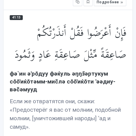
Подробнее
41:13
فَإِنْ أَعْرَضُوا فَقُلْ أَنذَرْتُكُمْ
صَاعِقَةً مِّثْلَ صَاعِقَةِ عَادٍ وَثَمُودَ
фə`ин ə'рōдуу фəќуль əŋŋз̃əртукум
сōō'иќōтəмм-миc̃лə сōō'иќōти 'əəдиу-
вəc̃əмууд
Если же отвратятся они, скажи:
«Предостерёг я вас от молнии, подобной
молнии, [уничтожившей народы] ‘ад и
самуд».