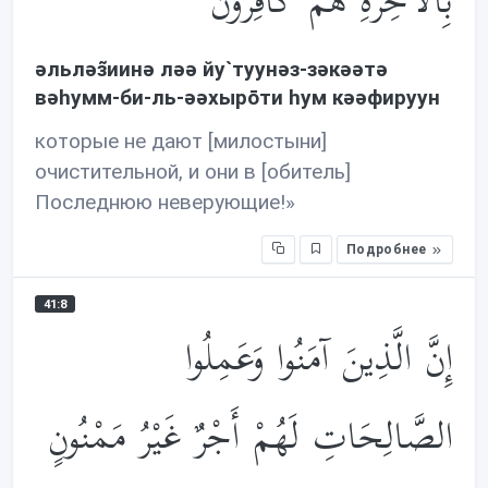
بِالْآخِرَةِ هُمْ كَافِرُونَ
əльлəз̃иинə лəə йу`туунəз-зəкəəтə
вəhумм-би-ль-əəхырōти hум кəəфируун
которые не дают [милостыни]
очистительной, и они в [обитель]
Последнюю неверующие!»
Подробнее
41:8
إِنَّ الَّذِينَ آمَنُوا وَعَمِلُوا
الصَّالِحَاتِ لَهُمْ أَجْرٌ غَيْرُ مَمْنُونٍ