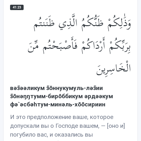
41:23
وَذَ‌ٰلِكُمْ ظَنُّكُمُ الَّذِي ظَنَنتُم
بِرَبِّكُمْ أَرْدَاكُمْ فَأَصْبَحْتُم مِّنَ
الْخَاسِرِينَ
вəз̃əəликум з̃ōннукумуль-лəз̃ии
з̃ōнəŋŋтумм-бирōббикум əрдəəкум
фə`əсбəhтум-минəль-хōōсириин
И это предположение ваше, которое
допускали вы о Господе вашем, — [оно и]
погубило вас, и оказались вы