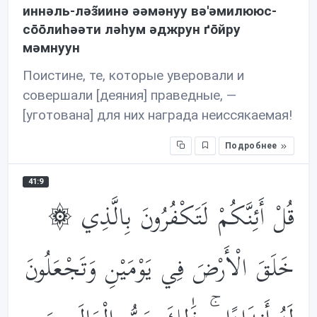
иннəль-лəз̃иинə əəмəнуу вə'əмилююс-
сōōлиhəəти лəhум əджрун ґōйру
мəмнуун
Поистине, те, которые уверовали и
совершали [деяния] праведные, —
[уготована] для них награда неиссякаемая!
Подробнее
41:9
۞ قُلْ أَئِنَّكُمْ لَتَكْفُرُونَ بِالَّذِي
خَلَقَ الْأَرْضَ فِي يَوْمَيْنِ وَتَجْعَلُونَ