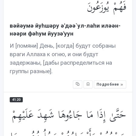
فَهُمْ يُوزَعُونَ
вəйəумə йуhшəру ə'дəə`ул-лаhи илəəн-
нəəри фəhум йуузə'уун
И [помяни] День, [когда] будут собраны
враги Аллаха к огню, и они будут
задержаны, [дабы распределиться на
группы разные].
Подробнее
41:20
حَتَّىٰ إِذَا مَا جَاءُوهَا شَهِدَ عَلَيْهِمْ