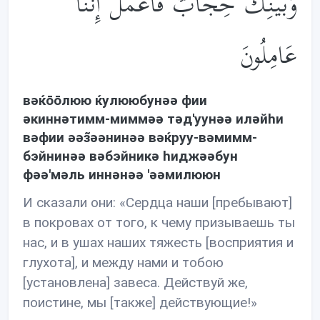
وَبَيْنِكَ حِجَابٌ فَاعْمَلْ إِنَّنَا
عَامِلُونَ
вəќōōлюю ќулююбунəə фии
əкиннəтимм-миммəə тəд'уунəə илəйhи
вəфии əəз̃əəнинəə вəќруу-вəмимм-
бэйнинəə вəбэйникə hиджəəбун
фəə'мəль иннəнəə 'əəмилююн
И сказали они: «Сердца наши [пребывают]
в покровах от того, к чему призываешь ты
нас, и в ушах наших тяжесть [восприятия и
глухота], и между нами и тобою
[установлена] завеса. Действуй же,
поистине, мы [также] действующие!»