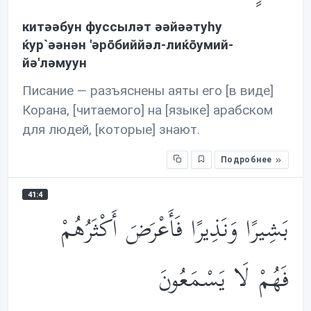
китəəбун фуссылəт əəйəəтуhу
ќур`əəнəн 'əрōбиййəл-лиќōумий-
йə'лəмуун
Писание — разъяснены аяты его [в виде]
Корана, [читаемого] на [языке] арабском
для людей, [которые] знают.
Подробнее
41:4
بَشِيرًا وَنَذِيرًا فَأَعْرَضَ أَكْثَرُهُمْ
فَهُمْ لَا يَسْمَعُونَ