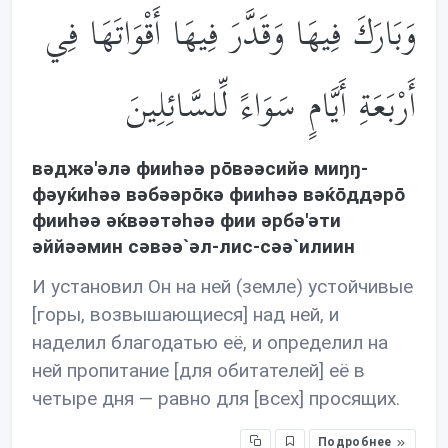
وَبَارَكَ فِيهَا وَقَدَّرَ فِيهَا أَقْوَاتَهَا فِي
أَرْبَعَةِ أَيَّامٍ سَوَاءً لِّلسَّائِلِينَ
вəджə'əлə фииhəə рōвəəсийə миŋŋ-
фəуќиhəə вəбəəрōкə фииhəə вəќōддəрō
фииhəə əќвəəтəhəə фии əрбə'əти
əййəəмин сəвəə`əл-лис-сəə`илиин
И установил Он на ней (земле) устойчивые
[горы, возвышающиеся] над ней, и
наделил благодатью её, и определил на
ней пропитание [для обитателей] её в
четыре дня — равно для [всех] просящих.
Подробнее