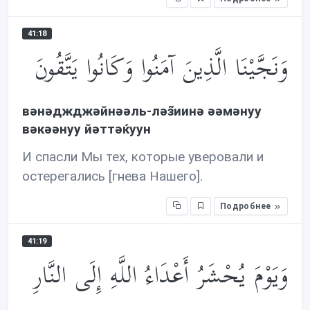
41:18
وَنَجَّيْنَا الَّذِينَ آمَنُوا وَكَانُوا يَتَّقُونَ
вəнəджджəйнəəль-лəз̃иинə əəмəнуу
вəкəəнуу йəттəќуун
И спасли Мы тех, которые уверовали и
остерегались [гнева Нашего].
Подробнее
41:19
وَيَوْمَ يُحْشَرُ أَعْدَاءُ اللَّهِ إِلَى النَّارِ