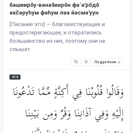
бəшиирōу-вəнəз̃иирōн фə`ə'рōдō
əкc̃əруhум фəhум лəə йəсмə'уун
[Писание это] — благовествующее и
предостерегающее, и отвратились
большинство из них, поэтому они не
слышат.
Подробнее
41:5
وَقَالُوا قُلُوبُنَا فِي أَكِنَّةٍ مِّمَّا تَدْعُونَا
إِلَيْهِ وَفِي آذَانِنَا وَقْرٌ وَمِن بَيْنِنَا