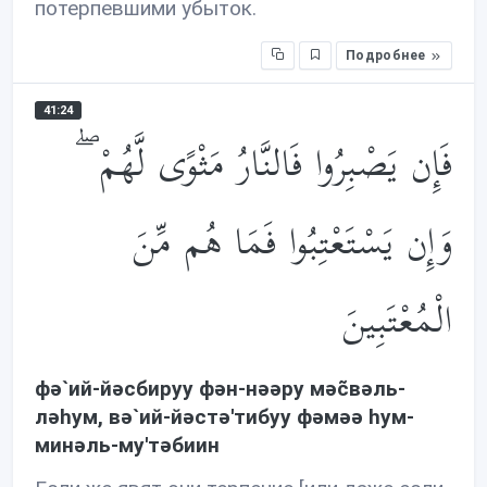
потерпевшими убыток.
Подробнее
41:24
فَإِن يَصْبِرُوا فَالنَّارُ مَثْوًى لَّهُمْ ۖ
وَإِن يَسْتَعْتِبُوا فَمَا هُم مِّنَ
الْمُعْتَبِينَ
фə`ий-йəсбируу фəн-нəəру мəc̃вəль-
лəhум, вə`ий-йəстə'тибуу фəмəə hум-
минəль-му'тəбиин