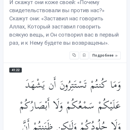
И скажут они коже своей: «Почему
свидетельствовали вы против нас?»
Скажут они: «Заставил нас говорить
Аллах, Который заставил говорить
всякую вещь, и Он сотворил вас в первый
раз, и к Нему будете вы возвращены».
Подробнее
41:22
وَمَا كُنتُمْ تَسْتَتِرُونَ أَن يَشْهَدَ
عَلَيْكُمْ سَمْعُكُمْ وَلَا أَبْصَارُكُمْ
وَلَا جُلُودُكُمْ وَلَـٰكِن ظَنَنتُمْ أَنَّ