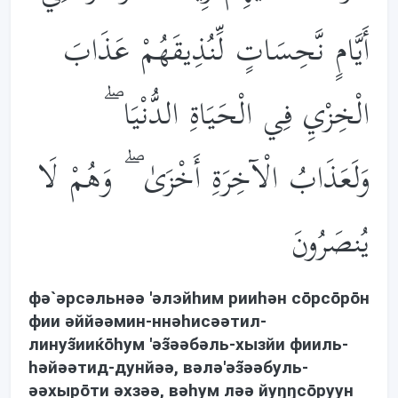
أَيَّامٍ نَّحِسَاتٍ لِّنُذِيقَهُمْ عَذَابَ
الْخِزْيِ فِي الْحَيَاةِ الدُّنْيَا ۖ
وَلَعَذَابُ الْآخِرَةِ أَخْزَىٰ ۖ وَهُمْ لَا
يُنصَرُونَ
фə`əрсəльнəə 'əлэйhим рииhəн сōрсōрōн
фии əййəəмин-ннəhисəəтил-
линуз̃ииќōhум 'əз̃əəбəль-хызйи фииль-
həйəəтид-дунйəə, вəлə'əз̃əəбуль-
əəхырōти əхзəə, вəhум лəə йуŋŋсōруун