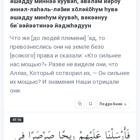
əшəдду миннəə ќуувəh, əвəлəм йəрōу
əннəл-лаhəль-лəз̃ии хōлəќōhум hувə
əшəдду минhум ќуувəh, вəкəəнуу
би`əəйəəтинəə йəджhəдуун
Что же [до людей племени] ‘ад, то
превознеслись они на земле безо
[всякого] права и сказали: «Кто сильнее
нас мощью?» Разве не видели они, что
Аллах, Который сотворил их, — Он сильнее
их мощью? И знамения Наши отрицали
они.
Подробнее
41:16
فَأَرْسَلْنَا عَلَيْهِمْ رِيحًا صَرْصَرًا فِي