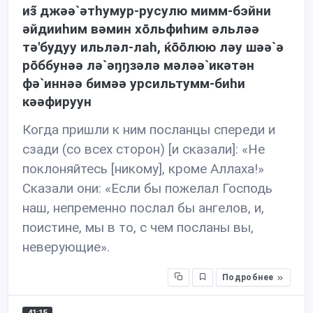
из̃ джəə`əтhумур-русулю мимм-бэйни
əйдииhим вəмин хōльфиhим əльлəə
тə'будуу ильлəл-лаh, ќōōлюю лəу шəə`ə
рōббунəə лə`əŋŋзəлə мəлəə`икəтəн
фə`иннəə бимəə урсильтумм-биhи
кəəфируун
Когда пришли к ним посланцы спереди и
сзади (со всех сторон) [и сказали]: «Не
поклоняйтесь [никому], кроме Аллаха!»
Сказали они: «Если бы пожелал Господь
наш, непременно послал бы ангелов, и,
поистине, мы в то, с чем посланы вы,
неверующие».
Подробнее
41:15