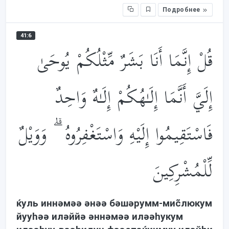
Подробнее
41:6
قُلْ إِنَّمَا أَنَا بَشَرٌ مِّثْلُكُمْ يُوحَىٰ
إِلَيَّ أَنَّمَا إِلَـٰهُكُمْ إِلَـٰهٌ وَاحِدٌ
فَاسْتَقِيمُوا إِلَيْهِ وَاسْتَغْفِرُوهُ ۗ وَوَيْلٌ
لِّلْمُشْرِكِينَ
ќуль иннəмəə əнəə бəшəрумм-миc̃люкум
йууhəə илəййə əннəмəə илəəhукум