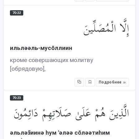
70:22
إِلَّا الْمُصَلِّينَ
ильлəəль-мусōллиин
кроме совершающих молитву
[обрядовую],
Подробнее
70:23
الَّذِينَ هُمْ عَلَىٰ صَلَاتِهِمْ دَائِمُونَ
əльлəз̃иинə hум 'əлəə сōлəəтиhим