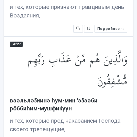
и тех, которые признают правдивым день
Воздаяния,
Подробнее
70:27
وَالَّذِينَ هُم مِّنْ عَذَابِ رَبِّهِم
مُّشْفِقُونَ
вəəльлəз̃иинə hум-мин 'əз̃əəби
рōббиhим-мушфиќуун
и тех, которые пред наказанием Господа
своего трепещущие,