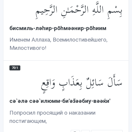
بِسْمِ اللَّهِ الرَّحْمَـٰنِ الرَّحِيمِ
y
e
t
i
n
g
бисмиль-лəhир-рōhмəəнир-рōhиим
s
Именем Аллаха, Всемилостивейшего,
Милостивого!
70:1
سَأَلَ سَائِلٌ بِعَذَابٍ وَاقِعٍ
сə`əлə сəə`илюмм-би'əз̃əəбиу-вəəќи'
Попросил просящий о наказании
постигающем,