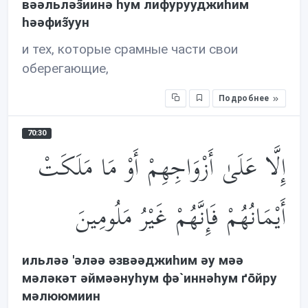
вəəльлəз̃иинə hум лифурууджиhим
həəфиз̃уун
и тех, которые срамные части свои
оберегающие,
Подробнее
70:30
إِلَّا عَلَىٰ أَزْوَاجِهِمْ أَوْ مَا مَلَكَتْ
أَيْمَانُهُمْ فَإِنَّهُمْ غَيْرُ مَلُومِينَ
ильлəə 'əлəə əзвəəджиhим əу мəə
мəлəкəт əймəəнуhум фə`иннəhум ґōйру
мəлююмиин