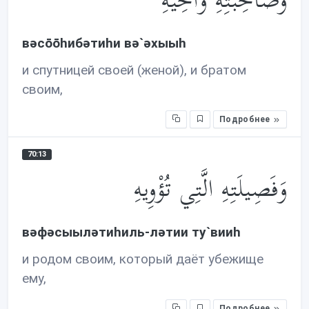
وَصَاحِبَتِهِ وَأَخِيهِ
вəсōōhибəтиhи вə`əхыыh
и спутницей своей (женой), и братом
своим,
Подробнее
70:13
وَفَصِيلَتِهِ الَّتِي تُؤْوِيهِ
вəфəсыылəтиhиль-лəтии ту`вииh
и родом своим, который даёт убежище
ему,
Подробнее