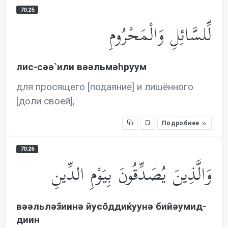
70:25
لِّلسَّائِلِ وَالْمَحْرُومِ
лис-сəə`или вəəльмəhруум
для просящего [подаяние] и лишённого
[доли своей],
Подробнее
70:26
وَالَّذِينَ يُصَدِّقُونَ بِيَوْمِ الدِّينِ
вəəльлəз̃иинə йусōддиќуунə бийəумид-
диин