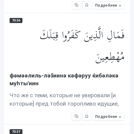
Подробнее
70:36
فَمَالِ الَّذِينَ كَفَرُوا قِبَلَكَ
مُهْطِعِينَ
фəмəəлиль-лəз̃иинə кəфəруу ќибəлəкə
муhты'иин
Что же с теми, которые не уверовали [и
которые] пред тобой торопливо идущие,
Подробнее
70:37