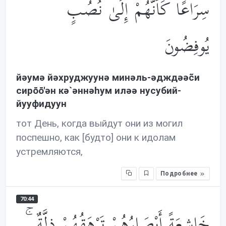
سِرَاعًا كَأَنَّهُمْ إِلَىٰ نُصُبٍ
يُوفِضُونَ
йəумə йəхруджуунə минəль-əдждəəc̃и
сирōō'əн кə`əннəhум илəə нусубий-
йууфидуун
тот День, когда выйдут они из могил
поспешно, как [будто] они к идолам
устремляются,
Подробнее
70:44
خَاشِعَةً أَبْصَارُهُمْ تَرْهَقُهُمْ ذِلَّةٌ ۚ