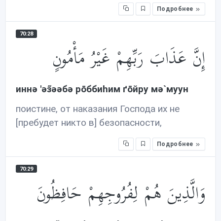
Подробнее
70:28
إِنَّ عَذَابَ رَبِّهِمْ غَيْرُ مَأْمُونٍ
иннə 'əз̃əəбə рōббиhим ґōйру мə`муун
поистине, от наказания Господа их не
[пребудет никто в] безопасности,
Подробнее
70:29
وَالَّذِينَ هُمْ لِفُرُوجِهِمْ حَافِظُونَ