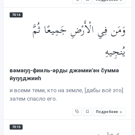
70:14
وَمَن فِي الْأَرْضِ جَمِيعًا ثُمَّ
يُنجِيهِ
вəмəŋŋ-фииль-əрды джəмии'əн c̃уммə
йуŋŋджииh
и всеми теми, кто на земле, [дабы всё это]
затем спасло его.
Подробнее
70:15