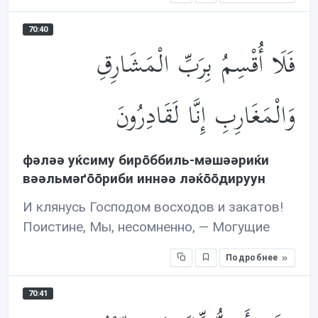
70:40
فَلَا أُقْسِمُ بِرَبِّ الْمَشَارِقِ
وَالْمَغَارِبِ إِنَّا لَقَادِرُونَ
фəлəə уќсиму бирōббиль-мəшəəриќи
вəəльмəґōōриби иннəə лəќōōдируун
И клянусь Господом восходов и закатов!
Поистине, Мы, несомненно, — Могущие
Подробнее
70:41