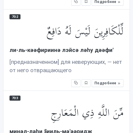
Подробнее
70:2
لِّلْكَافِرِينَ لَيْسَ لَهُ دَافِعٌ
ли-ль-кəəфириинə лэйсə лəhу дəəфи'
[предназначенном] для неверующих, — нет
от него отвращающего
Подробнее
70:3
مِّنَ اللَّهِ ذِي الْمَعَارِجِ
минəл-лаhи з̃ииль-мə'əəридж