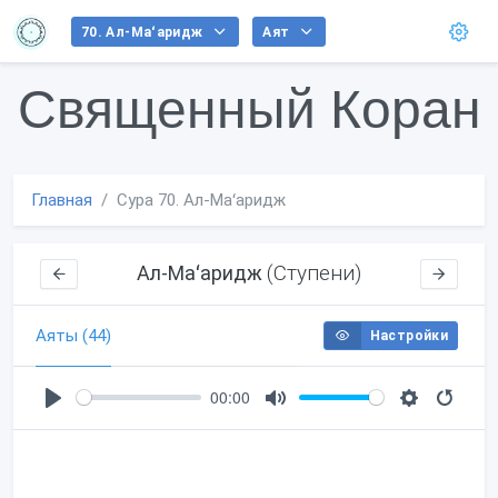
70. Ал-Маʻаридж
Аят
Священный Коран
Главная
Сура 70. Ал-Маʻаридж
(Ступени)
Ал-Маʻаридж
Аяты (44)
Настройки
00:00
P
M
S
l
u
e
a
t
t