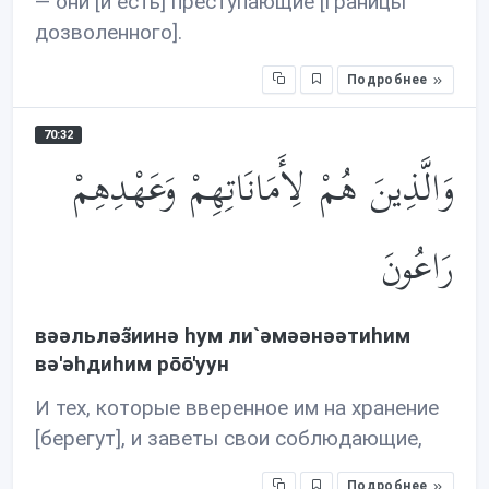
— они [и есть] преступающие [границы
дозволенного].
Подробнее
70:32
وَالَّذِينَ هُمْ لِأَمَانَاتِهِمْ وَعَهْدِهِمْ
رَاعُونَ
вəəльлəз̃иинə hум ли`əмəəнəəтиhим
вə'əhдиhим рōō'уун
И тех, которые вверенное им на хранение
[берегут], и заветы свои соблюдающие,
Подробнее