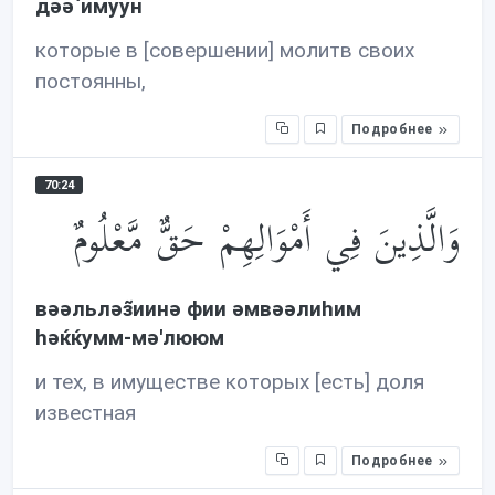
дəə`имуун
которые в [совершении] молитв своих
постоянны,
Подробнее
70:24
وَالَّذِينَ فِي أَمْوَالِهِمْ حَقٌّ مَّعْلُومٌ
вəəльлəз̃иинə фии əмвəəлиhим
həќќумм-мə'лююм
и тех, в имуществе которых [есть] доля
известная
Подробнее