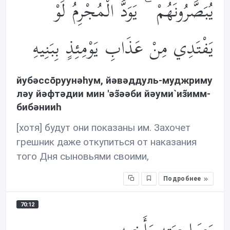
يُبَصَّرُونَهُمْ ۚ يَوَدُّ الْمُجْرِمُ لَوْ
يَفْتَدِي مِنْ عَذَابِ يَوْمِئِذٍ بِبَنِيهِ
йубəссōруунəhум, йəвəддуль-муджриму
лəу йəфтəдии мин 'əз̃əəби йəуми`из̃имм-
бибəнииh
[хотя] будут они показаны им. Захочет
грешник даже откупиться от наказания
того Дня сыновьями своими,
Подробнее
70:12