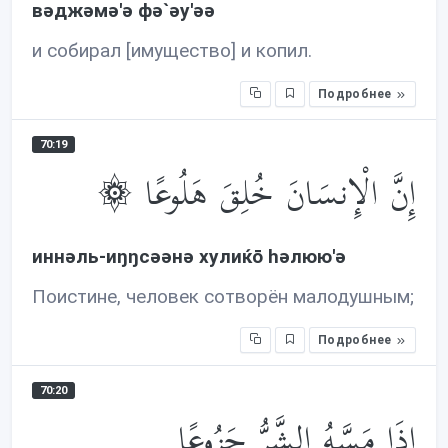
вəджəмə'ə фə`əу'əə
и собирал [имущество] и копил.
Подробнее
70:19
۞ إِنَّ الْإِنسَانَ خُلِقَ هَلُوعًا
иннəль-иŋŋсəəнə хулиќō həлюю'ə
Поистине, человек сотворён малодушным;
Подробнее
70:20
إِذَا مَسَّهُ الشَّرُّ جَزُوعًا