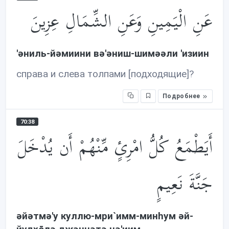
عَنِ الْيَمِينِ وَعَنِ الشِّمَالِ عِزِينَ
'əниль-йəмиини вə'əниш-шимəəли 'изиин
справа и слева толпами [подходящие]?
Подробнее
70:38
أَيَطْمَعُ كُلُّ امْرِئٍ مِّنْهُمْ أَن يُدْخَلَ
جَنَّةَ نَعِيمٍ
əйəтмə'у куллю-мри`имм-минhум əй-