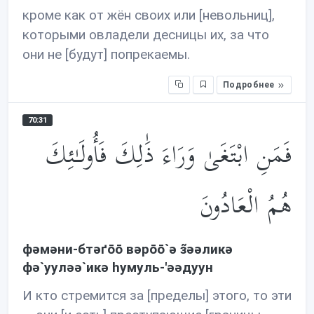
кроме как от жён своих или [невольниц],
которыми овладели десницы их, за что
они не [будут] попрекаемы.
Подробнее
70:31
فَمَنِ ابْتَغَىٰ وَرَاءَ ذَ‌ٰلِكَ فَأُولَـٰئِكَ
هُمُ الْعَادُونَ
фəмəни-бтəґōō вəрōō`ə з̃əəликə
фə`уулəə`икə hумуль-'əəдуун
И кто стремится за [пределы] этого, то эти