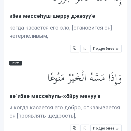
из̃əə мəссəhуш-шəрру джəзуу'ə
когда касается его зло, [становится он]
нетерпеливым,
Подробнее
70:21
وَإِذَا مَسَّهُ الْخَيْرُ مَنُوعًا
вə`из̃əə мəссəhуль-хōйру мəнуу'ə
и когда касается его добро, отказывается
он [проявлять щедрость],
Подробнее