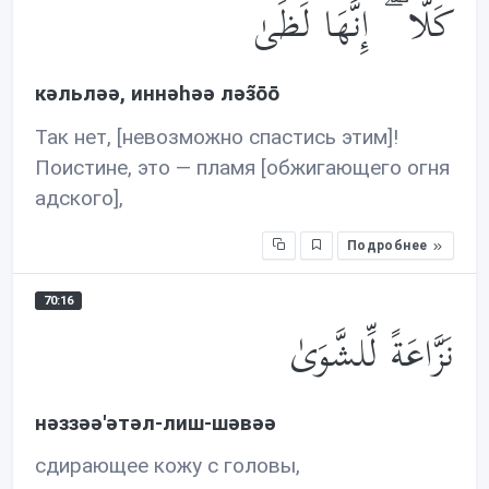
كَلَّا ۖ إِنَّهَا لَظَىٰ
кəльлəə, иннəhəə лəз̃ōō
Так нет, [невозможно спастись этим]!
Поистине, это — пламя [обжигающего огня
адского],
Подробнее
70:16
نَزَّاعَةً لِّلشَّوَىٰ
нəззəə'əтəл-лиш-шəвəə
сдирающее кожу с головы,