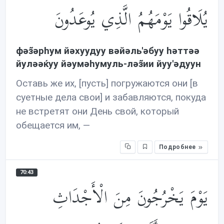
يُلَاقُوا يَوْمَهُمُ الَّذِي يُوعَدُونَ
фəз̃əрhум йəхуудуу вəйəль'əбуу həттəə
йулəəќуу йəумəhумуль-лəз̃ии йуу'əдуун
Оставь же их, [пусть] погружаются они [в
суетные дела свои] и забавляются, покуда
не встретят они День свой, который
обещается им, —
Подробнее
70:43
يَوْمَ يَخْرُجُونَ مِنَ الْأَجْدَاثِ