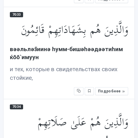
70:33
وَالَّذِينَ هُم بِشَهَادَاتِهِمْ قَائِمُونَ
вəəльлəз̃иинə hумм-бишəhəəдəəтиhим
ќōō`имуун
и тех, которые в свидетельствах своих
стойкие,
Подробнее
70:34
وَالَّذِينَ هُمْ عَلَىٰ صَلَاتِهِمْ