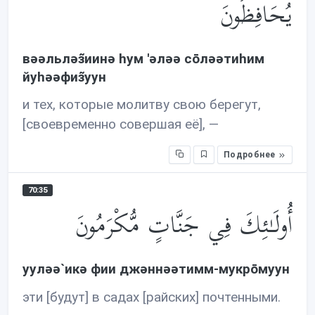
يُحَافِظُونَ
вəəльлəз̃иинə hум 'əлəə сōлəəтиhим
йуhəəфиз̃уун
и тех, которые молитву свою берегут,
[своевременно совершая её], —
Подробнее
70:35
أُولَـٰئِكَ فِي جَنَّاتٍ مُّكْرَمُونَ
уулəə`икə фии джəннəəтимм-мукрōмуун
эти [будут] в садах [райских] почтенными.