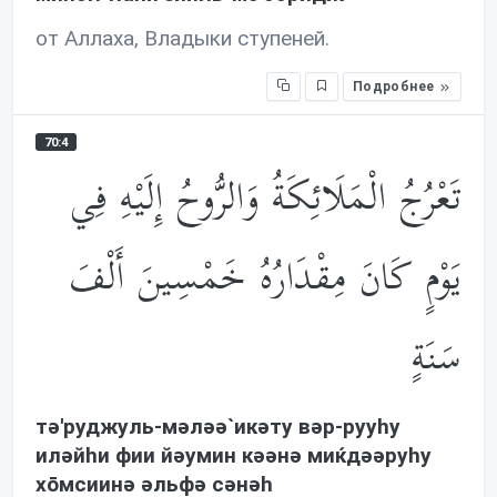
от Аллаха, Владыки ступеней.
Подробнее
70:4
تَعْرُجُ الْمَلَائِكَةُ وَالرُّوحُ إِلَيْهِ فِي
يَوْمٍ كَانَ مِقْدَارُهُ خَمْسِينَ أَلْفَ
سَنَةٍ
тə'руджуль-мəлəə`икəту вəр-рууhу
илəйhи фии йəумин кəəнə миќдəəруhу
хōмсиинə əльфə сəнəh