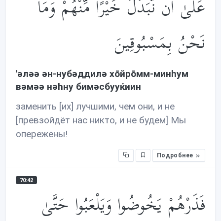
عَلَىٰ أَن نُّبَدِّلَ خَيْرًا مِّنْهُمْ وَمَا
نَحْنُ بِمَسْبُوقِينَ
'əлəə əн-нубəддилə хōйрōмм-минhум
вəмəə нəhну бимəсбууќиин
заменить [их] лучшими, чем они, и не
[превзойдёт нас никто, и не будем] Мы
опережены!
Подробнее
70:42
فَذَرْهُمْ يَخُوضُوا وَيَلْعَبُوا حَتَّىٰ