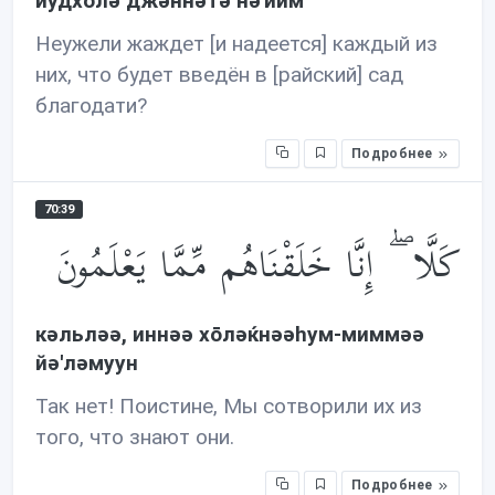
йудхōлə джəннəтə нə'иим
Неужели жаждет [и надеется] каждый из
них, что будет введён в [райский] сад
благодати?
Подробнее
70:39
كَلَّا ۖ إِنَّا خَلَقْنَاهُم مِّمَّا يَعْلَمُونَ
кəльлəə, иннəə хōлəќнəəhум-миммəə
йə'лəмуун
Так нет! Поистине, Мы сотворили их из
того, что знают они.
Подробнее