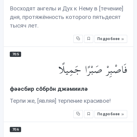
Восходят ангелы и Дух к Нему в [течение]
дня, протяжённость которого пятьдесят
тысяч лет.
Подробнее
70:5
فَاصْبِرْ صَبْرًا جَمِيلًا
фəəсбир сōбрōн джəмиилə
Терпи же, [являя] терпение красивое!
Подробнее
70:6