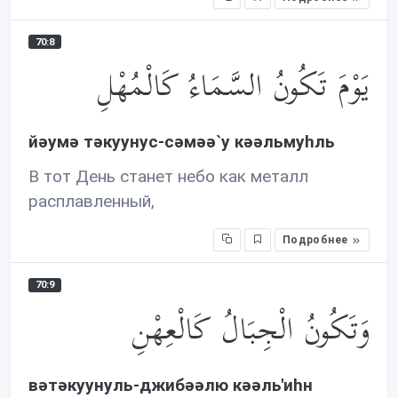
70:8
يَوْمَ تَكُونُ السَّمَاءُ كَالْمُهْلِ
йəумə тəкуунус-сəмəə`у кəəльмуhль
В тот День станет небо как металл
расплавленный,
Подробнее
70:9
وَتَكُونُ الْجِبَالُ كَالْعِهْنِ
вəтəкуунуль-джибəəлю кəəль'иhн