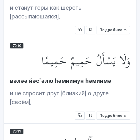
и станут горы как шерсть
[рассыпающаяся],
Подробнее
70:10
وَلَا يَسْأَلُ حَمِيمٌ حَمِيمًا
вəлəə йəс`əлю həмиимун həмиимə
и не спросит друг [близкий] о друге
[своём],
Подробнее
70:11