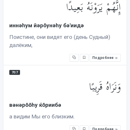
إِنَّهُمْ يَرَوْنَهُ بَعِيدًا
иннəhум йəрōунəhу бə'иидə
Поистине, они видят его (день Судный)
далёким,
Подробнее
70:7
وَنَرَاهُ قَرِيبًا
вəнəрōōhу ќōриибə
а видим Мы его близким.
Подробнее