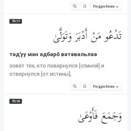
Подробнее
70:17
تَدْعُو مَنْ أَدْبَرَ وَتَوَلَّىٰ
тəд'уу мəн əдбəрō вəтəвəльлəə
зовёт тех, кто повернулся [спиной] и
отвернулся [от истины],
Подробнее
70:18
وَجَمَعَ فَأَوْعَىٰ