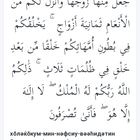
جَعَلَ مِنْهَا زَوْجَهَا وَأَنزَلَ لَكُم مِّنَ
الْأَنْعَامِ ثَمَانِيَةَ أَزْوَاجٍ ۚ يَخْلُقُكُمْ
فِي بُطُونِ أُمَّهَاتِكُمْ خَلْقًا مِّن بَعْدِ
خَلْقٍ فِي ظُلُمَاتٍ ثَلَاثٍ ۚ ذَ‌ٰلِكُمُ
اللَّهُ رَبُّكُمْ لَهُ الْمُلْكُ ۖ لَا إِلَـٰهَ
إِلَّا هُوَ ۖ فَأَنَّىٰ تُصْرَفُونَ
хōлəќōкум-мин-нəфсиу-вəəhидəтин