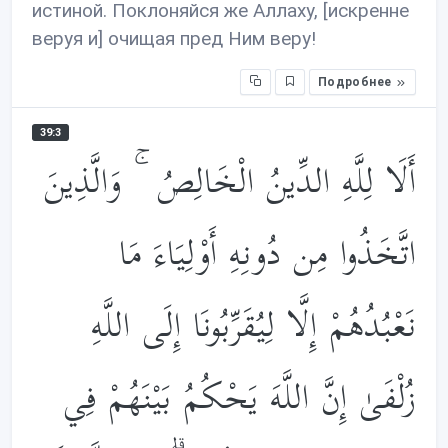
истиной. Поклоняйся же Аллаху, [искренне
веруя и] очищая пред Ним веру!
Подробнее
39:3
أَلَا لِلَّهِ الدِّينُ الْخَالِصُ ۚ وَالَّذِينَ
اتَّخَذُوا مِن دُونِهِ أَوْلِيَاءَ مَا
نَعْبُدُهُمْ إِلَّا لِيُقَرِّبُونَا إِلَى اللَّهِ
زُلْفَىٰ إِنَّ اللَّهَ يَحْكُمُ بَيْنَهُمْ فِي