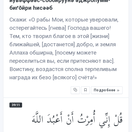
йувəффəəс-сōōбируунə əджрōhумм-
биґōйри hисəəб
Скажи: «О рабы Мои, которые уверовали,
остерегайтесь [гнева] Господа вашего!
Тем, кто творил благое в этой [жизни]
ближайшей, [достанется] добро, и земля
Аллаха обширна, [посему можете
переселиться вы, если притесняют вас].
Воистину, воздастся сполна терпеливым
награда их безо [всякого] счёта!»
Подробнее
39:11
قُلْ إِنِّي أُمِرْتُ أَنْ أَعْبُدَ اللَّهَ