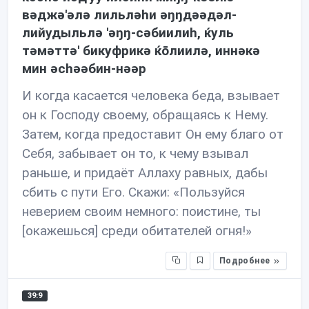
вəджə'əлə лильлəhи əŋŋдəəдəл-
лийудыльлə 'əŋŋ-сəбиилиh, ќуль
тəмəттə' бикуфрикə ќōлиилə, иннəкə
мин əсhəəбин-нəəр
И когда касается человека беда, взывает
он к Господу своему, обращаясь к Нему.
Затем, когда предоставит Он ему благо от
Себя, забывает он то, к чему взывал
раньше, и придаёт Аллаху равных, дабы
сбить с пути Его. Скажи: «Пользуйся
неверием своим немного: поистине, ты
[окажешься] среди обитателей огня!»
Подробнее
39:9