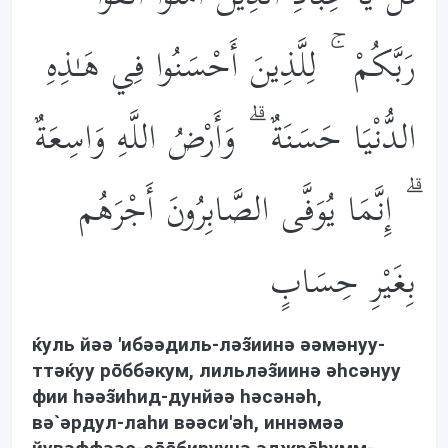
رَبَّكُمْ ۚ لِلَّذِينَ أَحْسَنُوا فِي هَـٰذِهِ
الدُّنْيَا حَسَنَةٌ ۗ وَأَرْضُ اللَّهِ وَاسِعَةٌ
ۗ إِنَّمَا يُوَفَّى الصَّابِرُونَ أَجْرَهُم
بِغَيْرِ حِسَابٍ
ќуль йəə 'ибəəдиль-лəз̃иинə əəмəнуу-
ттəќуу рōббəкум, лильлəз̃иинə əhсəнуу
фии həəз̃иhид-дунйəə həсəнəh,
вə`əрдул-лаhи вəəси'əh, иннəмəə