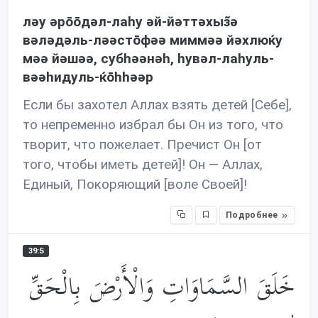
лəу əрōōдəл-лаhу əй-йəттəхыз̃ə
вəлəдəль-лəəстōфəə миммəə йəхлюќу
мəə йəшəə, субhəəнəh, hувəл-лаhуль-
вəəhидуль-ќōhhəəр
Если бы захотел Аллах взять детей [Себе],
то непременно избрал бы Он из того, что
творит, что пожелает. Пречист Он [от
того, чтобы иметь детей]! Он — Аллах,
Единый, Покоряющий [воле Своей]!
Подробнее
39:5
خَلَقَ السَّمَاوَاتِ وَالْأَرْضَ بِالْحَقِّ