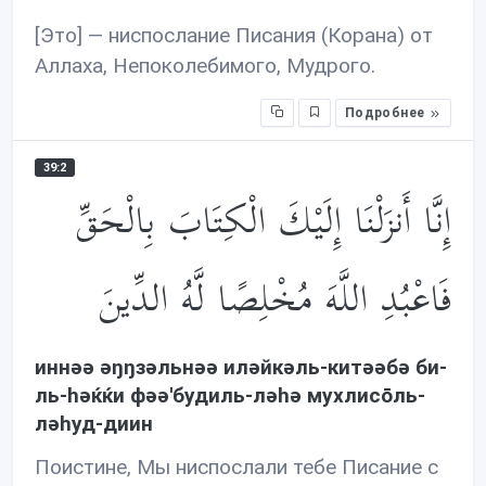
[Это] — ниспослание Писания (Корана) от
Аллаха, Непоколебимого, Мудрого.
Подробнее
39:2
إِنَّا أَنزَلْنَا إِلَيْكَ الْكِتَابَ بِالْحَقِّ
فَاعْبُدِ اللَّهَ مُخْلِصًا لَّهُ الدِّينَ
иннəə əŋŋзəльнəə илəйкəль-китəəбə би-
ль-həќќи фəə'будиль-лəhə мухлисōль-
лəhуд-диин
Поистине, Мы ниспослали тебе Писание с