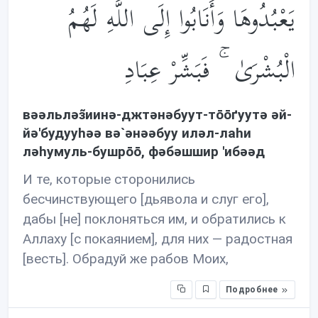
يَعْبُدُوهَا وَأَنَابُوا إِلَى اللَّهِ لَهُمُ
الْبُشْرَىٰ ۚ فَبَشِّرْ عِبَادِ
вəəльлəз̃иинə-джтəнəбуут-тōōґуутə əй-
йə'будууhəə вə`əнəəбуу илəл-лаhи
лəhумуль-бушрōō, фəбəшшир 'ибəəд
И те, которые сторонились
бесчинствующего [дьявола и слуг его],
дабы [не] поклоняться им, и обратились к
Аллаху [с покаянием], для них — радостная
[весть]. Обрадуй же рабов Моих,
Подробнее