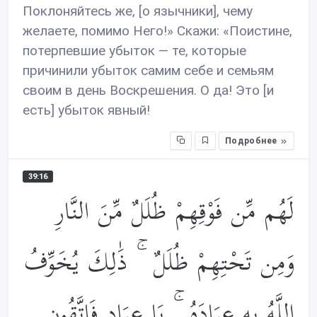
Поклоняйтесь же, [о язычники], чему
желаете, помимо Него!» Скажи: «Поистине,
потерпевшие убыток — те, которые
причинили убыток самим себе и семьям
своим в день Воскрешения. О да! Это [и
есть] убыток явный!
Подробнее
39:16
لَهُم مِّن فَوْقِهِمْ ظُلَلٌ مِّنَ النَّارِ
وَمِن تَحْتِهِمْ ظُلَلٌ ۚ ذَ‌ٰلِكَ يُخَوِّفُ
اللَّهُ بِهِ عِبَادَهُ ۚ يَا عِبَادِ فَاتَّقُونِ