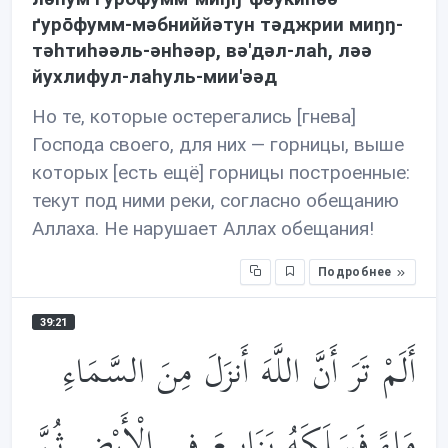
ґурōфумм-мəбниййəтун тəджрии миŋŋ-
тəhтиhəəль-əнhəəр, вə'дəл-лаh, лəə
йухлифул-лаhуль-мии'əəд
Но те, которые остерегались [гнева]
Господа своего, для них — горницы, выше
которых [есть ещё] горницы построенные:
текут под ними реки, согласно обещанию
Аллаха. Не нарушает Аллах обещания!
Подробнее
39:21
أَلَمْ تَرَ أَنَّ اللَّهَ أَنزَلَ مِنَ السَّمَاءِ
مَاءً فَسَلَكَهُ يَنَابِيعَ فِي الْأَرْضِ ثُمَّ