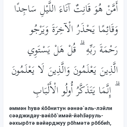
أَمَّنْ هُوَ قَانِتٌ آنَاءَ اللَّيْلِ سَاجِدًا
وَقَائِمًا يَحْذَرُ الْآخِرَةَ وَيَرْجُو
رَحْمَةَ رَبِّهِ ۗ قُلْ هَلْ يَسْتَوِي
الَّذِينَ يَعْلَمُونَ وَالَّذِينَ لَا يَعْلَمُونَ
ۗ إِنَّمَا يَتَذَكَّرُ أُولُو الْأَلْبَابِ
əммəн hувə ќōōнитун əəнəə`əль-лэйли
сəəджидəу-вəќōō`имəй-йəhз̃əруль-
əəхырōтə вəйəрджуу рōhмəтə рōббиh,