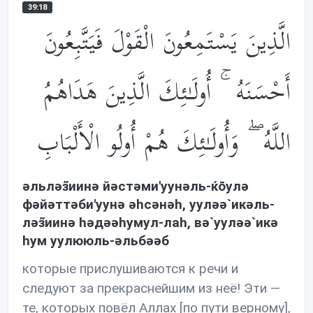
39:18
الَّذِينَ يَسْتَمِعُونَ الْقَوْلَ فَيَتَّبِعُونَ
أَحْسَنَهُ ۚ أُولَـٰئِكَ الَّذِينَ هَدَاهُمُ
اللَّهُ ۖ وَأُولَـٰئِكَ هُمْ أُولُو الْأَلْبَابِ
əльлəз̃иинə йəстəми'уунəль-ќōулə
фəйəттəби'уунə əhсəнəh, уулəə`икəль-
лəз̃иинə həдəəhумул-лаh, вə`уулəə`икə
hум уулююль-əльбəəб
которые прислушиваются к речи и
следуют за прекраснейшим из неё! Эти —
те, которых повёл Аллах [по пути верному],