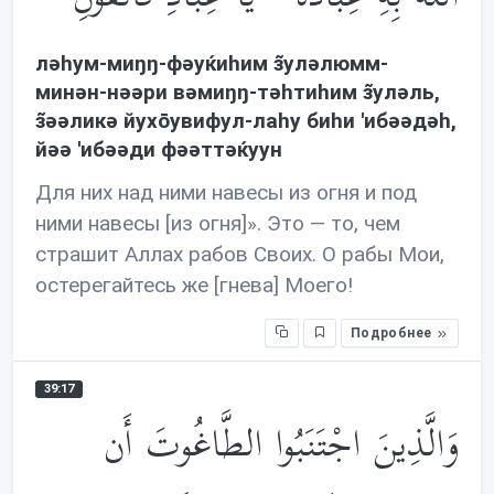
лəhум-миŋŋ-фəуќиhим з̃улəлюмм-
минəн-нəəри вəмиŋŋ-тəhтиhим з̃улəль,
з̃əəликə йухōувифул-лаhу биhи 'ибəəдəh,
йəə 'ибəəди фəəттəќуун
Для них над ними навесы из огня и под
ними навесы [из огня]». Это — то, чем
страшит Аллах рабов Своих. О рабы Мои,
остерегайтесь же [гнева] Моего!
Подробнее
39:17
وَالَّذِينَ اجْتَنَبُوا الطَّاغُوتَ أَن