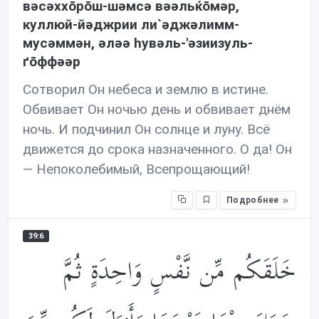
вəсəххōрōш-шəмсə вəəльќōмəр,
куллюй-йəджрии ли`əджəлимм-
мусəммəн, əлəə hувəль-'əзиизуль-
ґōффəəр
Сотворил Он небеса и землю в истине.
Обвивает Он ночью день и обвивает днём
ночь. И подчинил Он солнце и луну. Всё
движется до срока назначенного. О да! Он
— Непоколебимый, Всепрощающий!
Подробнее
39:6
خَلَقَكُم مِّن نَّفْسٍ وَاحِدَةٍ ثُمَّ