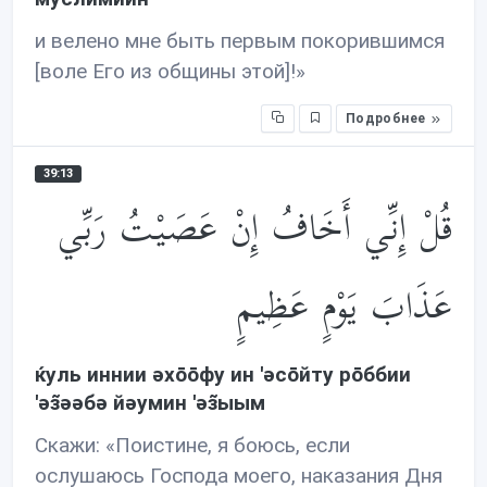
и велено мне быть первым покорившимся
[воле Его из общины этой]!»
Подробнее
39:13
قُلْ إِنِّي أَخَافُ إِنْ عَصَيْتُ رَبِّي
عَذَابَ يَوْمٍ عَظِيمٍ
ќуль иннии əхōōфу ин 'əсōйту рōббии
'əз̃əəбə йəумин 'əз̃ыым
Скажи: «Поистине, я боюсь, если
ослушаюсь Господа моего, наказания Дня