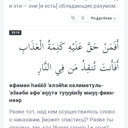
и эти — они [и есть] обладающие разумом.
Подробнее
39:19
أَفَمَنْ حَقَّ عَلَيْهِ كَلِمَةُ الْعَذَابِ
أَفَأَنتَ تُنقِذُ مَن فِي النَّارِ
əфəмəн həќќō 'əлэйhи кəлимəтуль-
'əз̃əəби əфə`əŋŋтə туŋŋќиз̃у мəŋŋ-фиин-
нəəр
Разве тот, над кем осуществилось слово
о наказании, [может спастись]? Разве ты
спасёшь тех, кто [будет гореть] в огне?