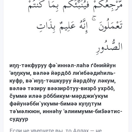
مَّرْجِعُكُمْ فَيُنَبِّئُكُم بِمَا كُنتُمْ
تَعْمَلُونَ ۚ إِنَّهُ عَلِيمٌ بِذَاتِ
الصُّدُورِ
иŋŋ-тəкфуруу фə`иннəл-лаhə ґōниййун
'əŋŋкум, вəлəə йəрдōō ли'ибəəдиhиль-
куфр, вə`иŋŋ-тəшкуруу йəрдōhу лəкум,
вəлəə тəзиру вəəзирōтуу-визрō ухрōō,
c̃уммə илəə рōббикум-мəрджи'укум
фəйунəбби`укумм-бимəə куŋŋтум
тə'мəлююн, иннəhу 'əлиимумм-биз̃əəтис-
судуур
Если не уверуете вы, то Аллах — не