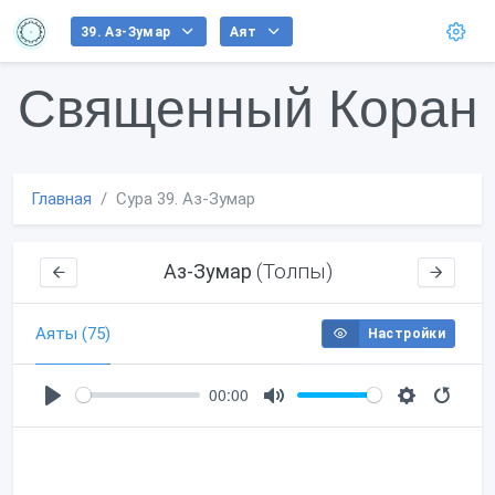
39. Аз-Зумар
Аят
Священный Коран
Главная
Сура 39. Аз-Зумар
(Толпы)
Аз-Зумар
Аяты (75)
Настройки
00:00
P
M
S
l
u
e
a
t
t