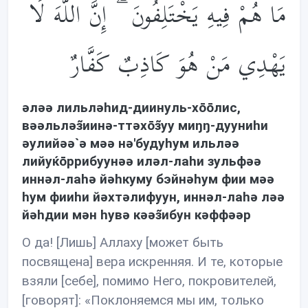
مَا هُمْ فِيهِ يَخْتَلِفُونَ ۗ إِنَّ اللَّهَ لَا
يَهْدِي مَنْ هُوَ كَاذِبٌ كَفَّارٌ
əлəə лильлəhид-диинуль-хōōлис,
вəəльлəз̃иинə-ттəхōз̃уу миŋŋ-дууниhи
əулийəə`ə мəə нə'будуhум ильлəə
лийуќōррибуунəə илəл-лаhи зульфəə
иннəл-лаhə йəhкуму бэйнəhум фии мəə
hум фииhи йəхтəлифуун, иннəл-лаhə лəə
йəhдии мəн hувə кəəз̃ибун кəффəəр
О да! [Лишь] Аллаху [может быть
посвящена] вера искренняя. И те, которые
взяли [себе], помимо Него, покровителей,
[говорят]: «Поклоняемся мы им, только