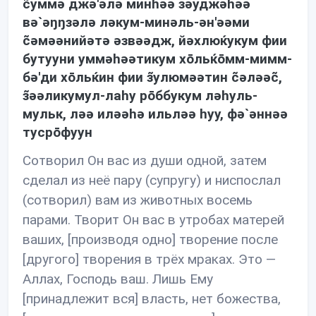
c̃уммə джə'əлə минhəə зəуджəhəə
вə`əŋŋзəлə лəкум-минəль-əн'əəми
c̃əмəəнийəтə əзвəəдж, йəхлюќукум фии
бутууни уммəhəəтикум хōльќōмм-мимм-
бə'ди хōльќин фии з̃улюмəəтин c̃əлəəc̃,
з̃əəликумул-лаhу рōббукум лəhуль-
мульк, лəə илəəhə ильлəə hуу, фə`əннəə
тусрōфуун
Сотворил Он вас из души одной, затем
сделал из неё пару (супругу) и ниспослал
(сотворил) вам из животных восемь
парами. Творит Он вас в утробах матерей
ваших, [производя одно] творение после
[другого] творения в трёх мраках. Это —
Аллах, Господь ваш. Лишь Ему
[принадлежит вся] власть, нет божества,