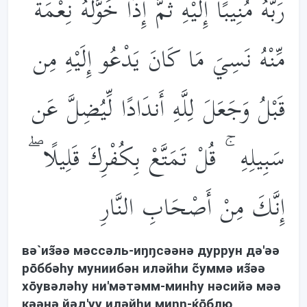
رَبَّهُ مُنِيبًا إِلَيْهِ ثُمَّ إِذَا خَوَّلَهُ نِعْمَةً
مِّنْهُ نَسِيَ مَا كَانَ يَدْعُو إِلَيْهِ مِن
قَبْلُ وَجَعَلَ لِلَّهِ أَندَادًا لِّيُضِلَّ عَن
سَبِيلِهِ ۚ قُلْ تَمَتَّعْ بِكُفْرِكَ قَلِيلًا ۖ
إِنَّكَ مِنْ أَصْحَابِ النَّارِ
вə`из̃əə мəссəль-иŋŋсəəнə дуррун дə'əə
рōббəhу муниибəн илəйhи c̃уммə из̃əə
хōувəлəhу ни'мəтəмм-минhу нəсийə мəə
кəəнə йəд'уу илəйhи миŋŋ-ќōблю