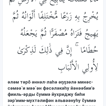
يُخْرِجُ بِهِ زَرْعًا مُّخْتَلِفًا أَلْوَانُهُ ثُمَّ
يَهِيجُ فَتَرَاهُ مُصْفَرًّا ثُمَّ يَجْعَلُهُ
حُطَامًا ۚ إِنَّ فِي ذَ‌ٰلِكَ لَذِكْرَىٰ
لِأُولِي الْأَلْبَابِ
əлəм тəрō əннəл-лаhə əŋŋзəлə минəс-
сəмəə`и мəə`əн фəсəлəкəhу йəнəəбии'ə
фииль-əрды c̃уммə йухриджу биhи
зəр'əмм-мухтəлифəн əльвəəнуhу c̃уммə