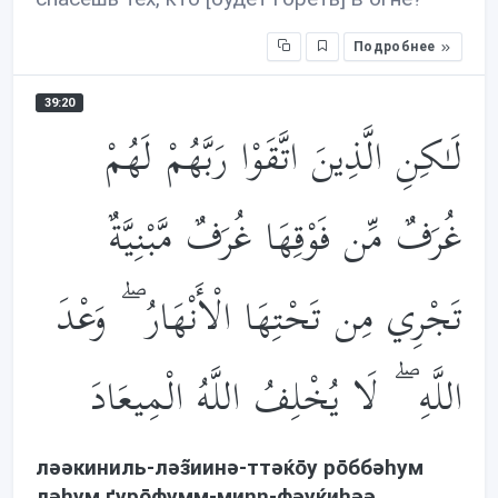
Подробнее
39:20
لَـٰكِنِ الَّذِينَ اتَّقَوْا رَبَّهُمْ لَهُمْ
غُرَفٌ مِّن فَوْقِهَا غُرَفٌ مَّبْنِيَّةٌ
تَجْرِي مِن تَحْتِهَا الْأَنْهَارُ ۖ وَعْدَ
اللَّهِ ۖ لَا يُخْلِفُ اللَّهُ الْمِيعَادَ
лəəкиниль-лəз̃иинə-ттəќōу рōббəhум
лəhум ґурōфумм-миŋŋ-фəуќиhəə