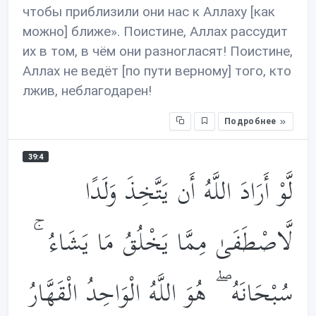
чтобы приблизили они нас к Аллаху [как
можно] ближе». Поистине, Аллах рассудит
их в том, в чём они разногласят! Поистине,
Аллах не ведёт [по пути верному] того, кто
лжив, неблагодарен!
Подробнее
39:4
لَّوْ أَرَادَ اللَّهُ أَن يَتَّخِذَ وَلَدًا
لَّاصْطَفَىٰ مِمَّا يَخْلُقُ مَا يَشَاءُ ۚ
سُبْحَانَهُ ۖ هُوَ اللَّهُ الْوَاحِدُ الْقَهَّارُ