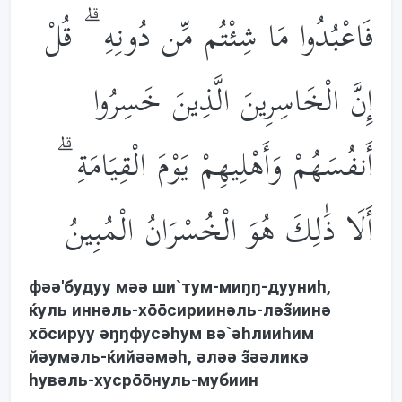
فَاعْبُدُوا مَا شِئْتُم مِّن دُونِهِ ۗ قُلْ
إِنَّ الْخَاسِرِينَ الَّذِينَ خَسِرُوا
أَنفُسَهُمْ وَأَهْلِيهِمْ يَوْمَ الْقِيَامَةِ ۗ
أَلَا ذَ‌ٰلِكَ هُوَ الْخُسْرَانُ الْمُبِينُ
фəə'будуу мəə ши`тум-миŋŋ-дууниh,
ќуль иннəль-хōōсириинəль-лəз̃иинə
хōсируу əŋŋфусəhум вə`əhлииhим
йəумəль-ќийəəмəh, əлəə з̃əəликə
hувəль-хусрōōнуль-мубиин