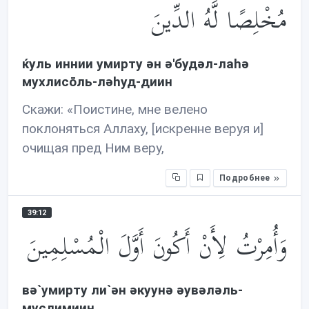
مُخْلِصًا لَّهُ الدِّينَ
ќуль иннии умирту əн ə'будəл-лаhə
мухлисōль-лəhуд-диин
Скажи: «Поистине, мне велено
поклоняться Аллаху, [искренне веруя и]
очищая пред Ним веру,
Подробнее
39:12
وَأُمِرْتُ لِأَنْ أَكُونَ أَوَّلَ الْمُسْلِمِينَ
вə`умирту ли`əн əкуунə əувəлəль-
муслимиин