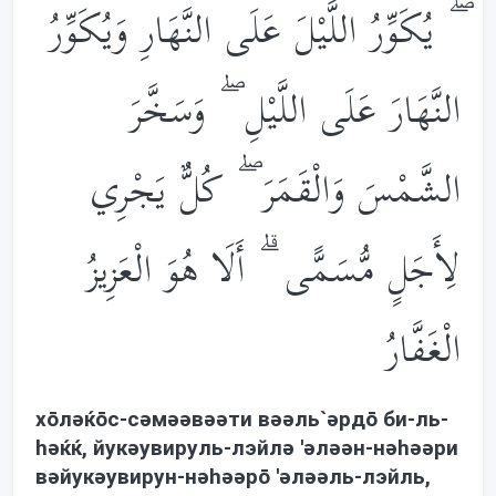
ۖ يُكَوِّرُ اللَّيْلَ عَلَى النَّهَارِ وَيُكَوِّرُ
النَّهَارَ عَلَى اللَّيْلِ ۖ وَسَخَّرَ
الشَّمْسَ وَالْقَمَرَ ۖ كُلٌّ يَجْرِي
لِأَجَلٍ مُّسَمًّى ۗ أَلَا هُوَ الْعَزِيزُ
الْغَفَّارُ
хōлəќōс-сəмəəвəəти вəəль`əрдō би-ль-
həќќ, йукəувируль-лэйлə 'əлəəн-нəhəəри
вəйукəувирун-нəhəəрō 'əлəəль-лэйль,