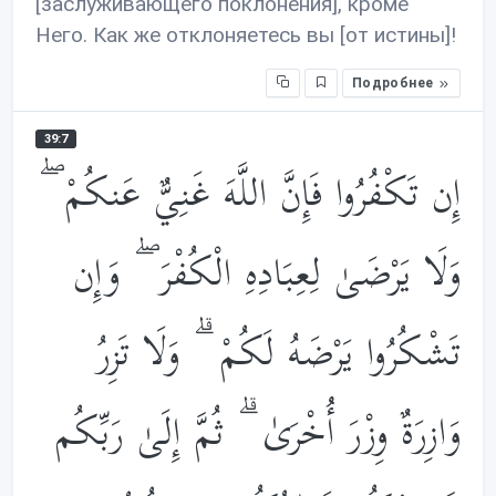
[заслуживающего поклонения], кроме
Него. Как же отклоняетесь вы [от истины]!
Подробнее
39:7
إِن تَكْفُرُوا فَإِنَّ اللَّهَ غَنِيٌّ عَنكُمْ ۖ
وَلَا يَرْضَىٰ لِعِبَادِهِ الْكُفْرَ ۖ وَإِن
تَشْكُرُوا يَرْضَهُ لَكُمْ ۗ وَلَا تَزِرُ
وَازِرَةٌ وِزْرَ أُخْرَىٰ ۗ ثُمَّ إِلَىٰ رَبِّكُم