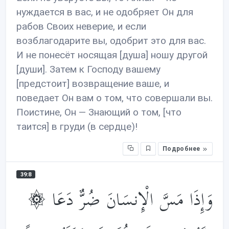
нуждается в вас, и не одобряет Он для
рабов Своих неверие, и если
возблагодарите вы, одобрит это для вас.
И не понесёт носящая [душа] ношу другой
[души]. Затем к Господу вашему
[предстоит] возвращение ваше, и
поведает Он вам о том, что совершали вы.
Поистине, Он — Знающий о том, [что
таится] в груди (в сердце)!
Подробнее
39:8
۞ وَإِذَا مَسَّ الْإِنسَانَ ضُرٌّ دَعَا