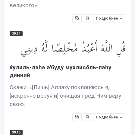
великого».
Подробнее
39:14
قُلِ اللَّهَ أَعْبُدُ مُخْلِصًا لَّهُ دِينِي
ќулиль-лəhə ə'буду мухлисōль-лəhу
дииний
Скажи: «[Лишь] Аллаху поклоняюсь я,
[искренне веруя и] очищая пред Ним веру
свою.
Подробнее
39:15