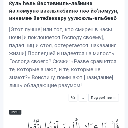
ќуль həль йəстəвииль-лəз̃иинə
йə'лəмуунə вəəльлəз̃иинə лəə йə'лəмуун,
иннəмəə йəтəз̃əккəру уулююль-əльбəəб
[Этот лучше] или тот, кто смирен в часы
ночи [и поклоняется Господу своему],
падая ниц и стоя, остерегается [наказания
жизни] Последней и надеется на милость
Господа своего? Скажи: «Разве сравнятся
те, которые знают, и те, которые не
знают?» Воистину, поминают [назидание]
лишь обладающие разумом!
Подробнее
39:10
قُلْ يَا عِبَادِ الَّذِينَ آمَنُوا اتَّقُوا