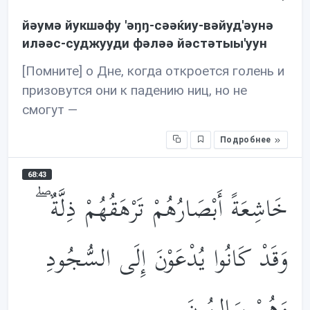
йəумə йукшəфу 'əŋŋ-сəəќиу-вəйуд'əунə
илəəс-суджууди фəлəə йəстəтыы'уун
[Помните] о Дне, когда откроется голень и
призовутся они к падению ниц, но не
смогут —
Подробнее
68:43
خَاشِعَةً أَبْصَارُهُمْ تَرْهَقُهُمْ ذِلَّةٌ ۖ
وَقَدْ كَانُوا يُدْعَوْنَ إِلَى السُّجُودِ
وَهُمْ سَالِمُونَ