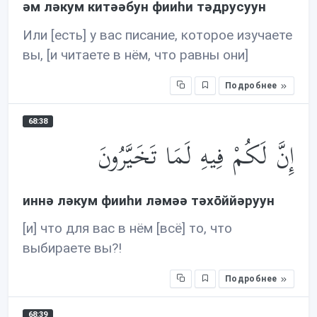
əм лəкум китəəбун фииhи тəдрусуун
Или [есть] у вас писание, которое изучаете
вы, [и читаете в нём, что равны они]
Подробнее
68:38
إِنَّ لَكُمْ فِيهِ لَمَا تَخَيَّرُونَ
иннə лəкум фииhи лəмəə тəхōййəруун
[и] что для вас в нём [всё] то, что
выбираете вы?!
Подробнее
68:39