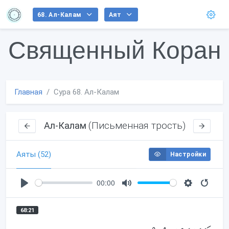
68. Ал-Калам
Аят
Священный Коран
Главная
Сура 68. Ал-Калам
(Письменная трость)
Ал-Калам
Аяты (52)
Настройки
00:00
P
M
S
l
u
e
68:21
a
t
t