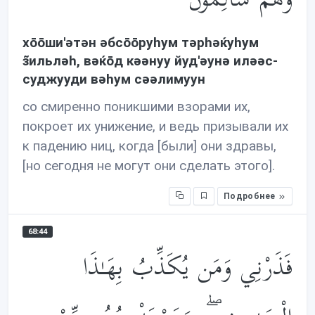
хōōши'əтəн əбсōōруhум тəрhəќуhум
з̃ильлəh, вəќōд кəəнуу йуд'əунə илəəс-
суджууди вəhум сəəлимуун
со смиренно поникшими взорами их,
покроет их унижение, и ведь призывали их
к падению ниц, когда [были] они здравы,
[но сегодня не могут они сделать этого].
Подробнее
68:44
فَذَرْنِي وَمَن يُكَذِّبُ بِهَـٰذَا