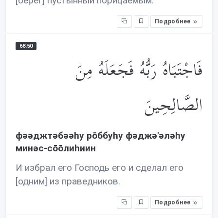
[берег] пустынный порицаемым.
Подробнее
68:50
فَاجْتَبَاهُ رَبُّهُ فَجَعَلَهُ مِنَ
الصَّالِحِينَ
фəəджтəбəəhу рōббуhу фəджə'əлəhу
минəс-сōōлиhиин
И избрал его Господь его и сделал его
[одним] из праведников.
Подробнее