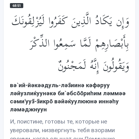
68:51
وَإِن يَكَادُ الَّذِينَ كَفَرُوا لَيُزْلِقُونَكَ
بِأَبْصَارِهِمْ لَمَّا سَمِعُوا الذِّكْرَ
وَيَقُولُونَ إِنَّهُ لَمَجْنُونٌ
вə`ий-йəкəəдуль-лəз̃иинə кəфəруу
лəйузлиќуунəкə би`əбсōōриhим лəммəə
сəми'ууз̃-з̃икрō вəйəќуулююнə иннəhу
лəмəджнуун
И, поистине, готовы те, которые не
уверовали, низвергнуть тебя взорами
своими, когда слышат они Поминание