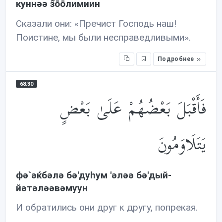
куннəə з̃ōōлимиин
Сказали они: «Пречист Господь наш!
Поистине, мы были несправедливыми».
Подробнее
68:30
فَأَقْبَلَ بَعْضُهُمْ عَلَىٰ بَعْضٍ
يَتَلَاوَمُونَ
фə`əќбəлə бə'дуhум 'əлəə бə'дый-
йəтəлəəвəмуун
И обратились они друг к другу, попрекая.