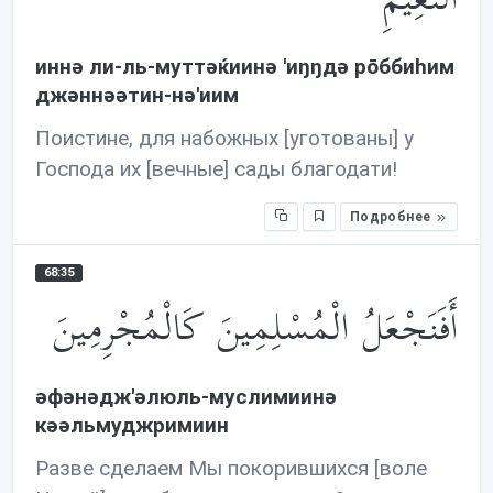
иннə ли-ль-муттəќиинə 'иŋŋдə рōббиhим
джəннəəтин-нə'иим
Поистине, для набожных [уготованы] у
Господа их [вечные] сады благодати!
Подробнее
68:35
أَفَنَجْعَلُ الْمُسْلِمِينَ كَالْمُجْرِمِينَ
əфəнəдж'əлюль-муслимиинə
кəəльмуджримиин
Разве сделаем Мы покорившихся [воле