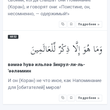
(Коран), и говорят они: «Поистине, он,
несомненно, — одержимый!»
Подробнее
68:52
وَمَا هُوَ إِلَّا ذِكْرٌ لِّلْعَالَمِينَ
вəмəə hувə ильлəə з̃икрул-ли-ль-
'əəлəмиин
И он (Коран) не что иное, как Напоминание
для [обитателей] миров!
Подробнее