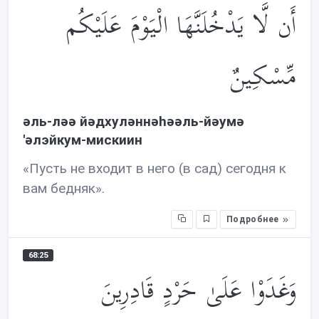
أَن لَّا يَدْخُلَنَّهَا الْيَوْمَ عَلَيْكُم
مِّسْكِينٌ
əль-лəə йəдхулəннəhəəль-йəумə
'əлэйкум-мискиин
«Пусть не входит в него (в сад) сегодня к
вам бедняк».
Подробнее
68:25
وَغَدَوْا عَلَىٰ حَرْدٍ قَادِرِينَ