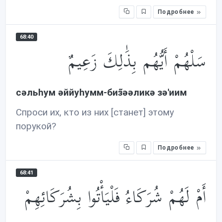
Подробнее
68:40
سَلْهُمْ أَيُّهُم بِذَ‌ٰلِكَ زَعِيمٌ
сəльhум əййуhумм-биз̃əəликə зə'иим
Спроси их, кто из них [станет] этому
порукой?
Подробнее
68:41
أَمْ لَهُمْ شُرَكَاءُ فَلْيَأْتُوا بِشُرَكَائِهِمْ