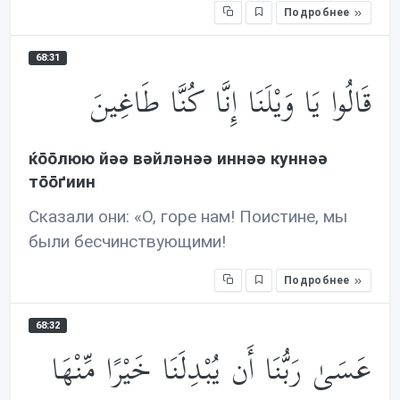
Подробнее
68:31
قَالُوا يَا وَيْلَنَا إِنَّا كُنَّا طَاغِينَ
ќōōлюю йəə вəйлəнəə иннəə куннəə
тōōґиин
Сказали они: «О, горе нам! Поистине, мы
были бесчинствующими!
Подробнее
68:32
عَسَىٰ رَبُّنَا أَن يُبْدِلَنَا خَيْرًا مِّنْهَا