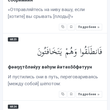
«Отправляйтесь на ниву вашу, если
[хотите] вы срывать [плоды]!»
Подробнее
68:23
فَانطَلَقُوا وَهُمْ يَتَخَافَتُونَ
фəəŋŋтōлəќуу вəhум йəтəхōōфəтуун
И пустились они в путь, переговариваясь
[между собой] шёпотом:
Подробнее
68:24