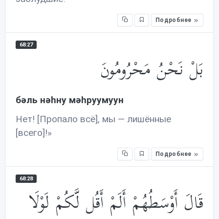
Подробнее
68:27
بَلْ نَحْنُ مَحْرُومُونَ
бəль нəhну мəhруумуун
Нет! [Пропало всё], мы — лишённые
[всего]!»
Подробнее
68:28
قَالَ أَوْسَطُهُمْ أَلَمْ أَقُل لَّكُمْ لَوْلَا