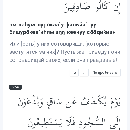
إِن كَانُوا صَادِقِينَ
əм лəhум шурōкəə`у фəльйə`туу
бишурōкəə`иhим иŋŋ-кəəнуу сōōдиќиин
Или [есть] у них сотоварищи, [которые
заступятся за них]? Пусть же приведут они
сотоварищей своих, если они правдивые!
Подробнее
68:42
يَوْمَ يُكْشَفُ عَن سَاقٍ وَيُدْعَوْنَ
إِلَى السُّجُودِ فَلَا يَسْتَطِيعُونَ