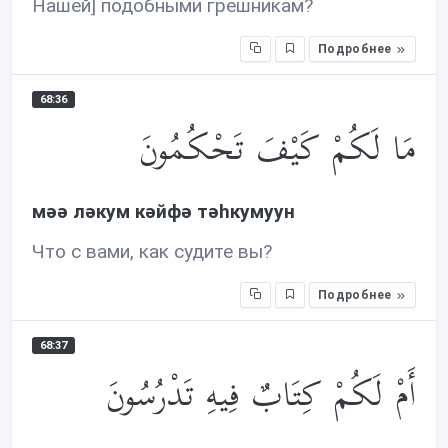
Нашей] подобными грешникам?
Подробнее
68:36
مَا لَكُمْ كَيْفَ تَحْكُمُونَ
мəə лəкум кəйфə тəhкумуун
Что с вами, как судите вы?
Подробнее
68:37
أَمْ لَكُمْ كِتَابٌ فِيهِ تَدْرُسُونَ