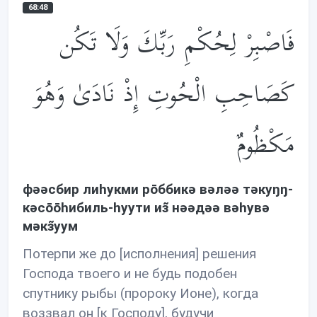
68:48
فَاصْبِرْ لِحُكْمِ رَبِّكَ وَلَا تَكُن
كَصَاحِبِ الْحُوتِ إِذْ نَادَىٰ وَهُوَ
مَكْظُومٌ
фəəсбир лиhукми рōббикə вəлəə тəкуŋŋ-
кəсōōhибиль-hуути из̃ нəəдəə вəhувə
мəкз̃уум
Потерпи же до [исполнения] решения
Господа твоего и не будь подобен
спутнику рыбы (пророку Ионе), когда
воззвал он [к Господу], будучи