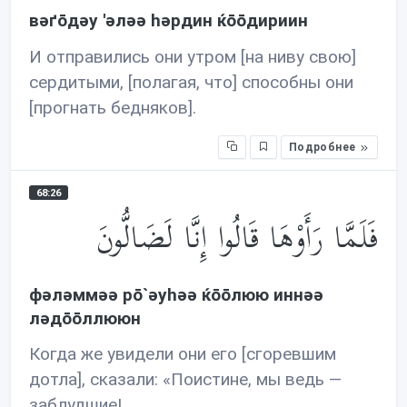
вəґōдəу 'əлəə həрдин ќōōдириин
И отправились они утром [на ниву свою]
сердитыми, [полагая, что] способны они
[прогнать бедняков].
Подробнее
68:26
فَلَمَّا رَأَوْهَا قَالُوا إِنَّا لَضَالُّونَ
фəлəммəə рō`əуhəə ќōōлюю иннəə
лəдōōллююн
Когда же увидели они его [сгоревшим
дотла], сказали: «Поистине, мы ведь —
заблудшие!