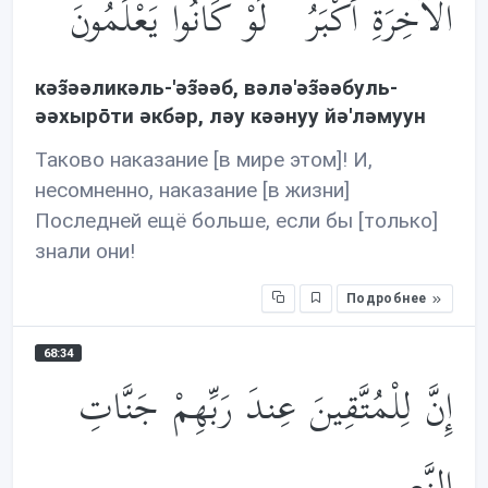
الْآخِرَةِ أَكْبَرُ ۚ لَوْ كَانُوا يَعْلَمُونَ
кəз̃əəликəль-'əз̃əəб, вəлə'əз̃əəбуль-
əəхырōти əкбəр, лəу кəəнуу йə'лəмуун
Таково наказание [в мире этом]! И,
несомненно, наказание [в жизни]
Последней ещё больше, если бы [только]
знали они!
Подробнее
68:34
إِنَّ لِلْمُتَّقِينَ عِندَ رَبِّهِمْ جَنَّاتِ
النَّعِيمِ