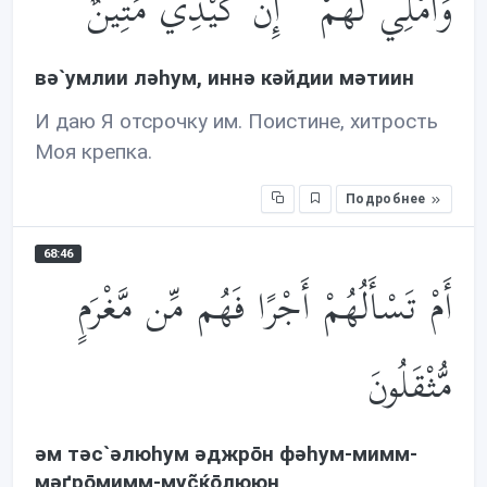
وَأُمْلِي لَهُمْ ۚ إِنَّ كَيْدِي مَتِينٌ
вə`умлии лəhум, иннə кəйдии мəтиин
И даю Я отсрочку им. Поистине, хитрость
Моя крепка.
Подробнее
68:46
أَمْ تَسْأَلُهُمْ أَجْرًا فَهُم مِّن مَّغْرَمٍ
مُّثْقَلُونَ
əм тəс`əлюhум əджрōн фəhум-мимм-
мəґрōмимм-муc̃ќōлююн