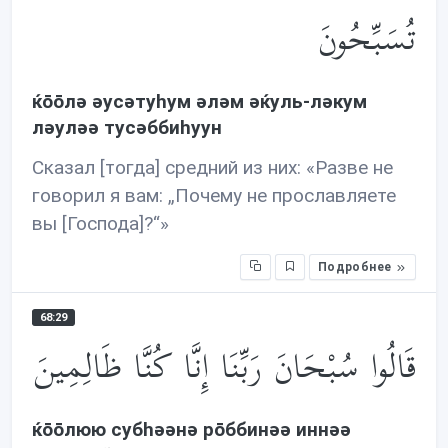
تُسَبِّحُونَ
ќōōлə əусəтуhум əлəм əќуль-лəкум
лəулəə тусəббиhуун
Сказал [тогда] средний из них: «Разве не
говорил я вам: „Почему не прославляете
вы [Господа]?“»
Подробнее
68:29
قَالُوا سُبْحَانَ رَبِّنَا إِنَّا كُنَّا ظَالِمِينَ
ќōōлюю субhəəнə рōббинəə иннəə