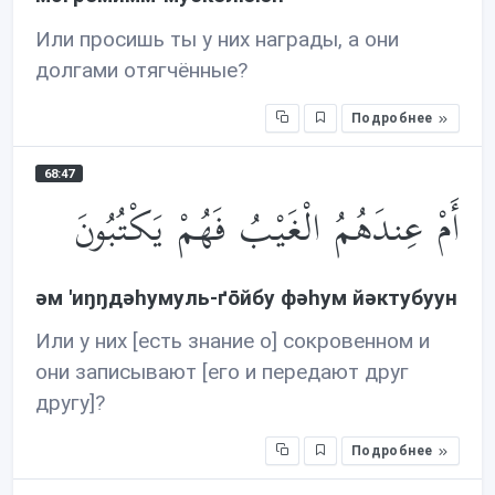
Или просишь ты у них награды, а они
долгами отягчённые?
Подробнее
68:47
أَمْ عِندَهُمُ الْغَيْبُ فَهُمْ يَكْتُبُونَ
əм 'иŋŋдəhумуль-ґōйбу фəhум йəктубуун
Или у них [есть знание о] сокровенном и
они записывают [его и передают друг
другу]?
Подробнее