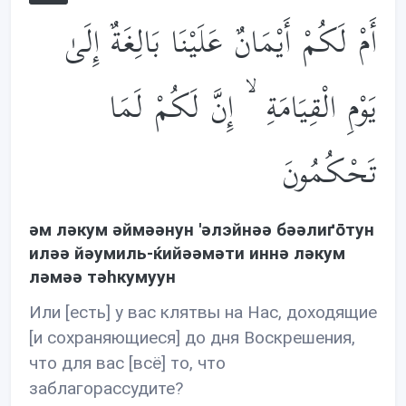
أَمْ لَكُمْ أَيْمَانٌ عَلَيْنَا بَالِغَةٌ إِلَىٰ
يَوْمِ الْقِيَامَةِ ۙ إِنَّ لَكُمْ لَمَا
تَحْكُمُونَ
əм лəкум əймəəнун 'əлэйнəə бəəлиґōтун
илəə йəумиль-ќийəəмəти иннə лəкум
лəмəə тəhкумуун
Или [есть] у вас клятвы на Нас, доходящие
[и сохраняющиеся] до дня Воскрешения,
что для вас [всё] то, что
заблагорассудите?