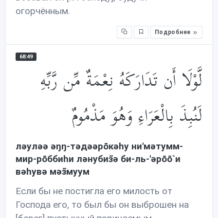
огорчённым.
Подробнее
68:49
لَّوْلَا أَن تَدَارَكَهُ نِعْمَةٌ مِّن رَّبِّهِ
لَنُبِذَ بِالْعَرَاءِ وَهُوَ مَذْمُومٌ
лəулəə əŋŋ-тəдəəрōкəhу ни'мəтумм-
мир-рōббиhи лəнубиз̃ə би-ль-'əрōō`и
вəhувə мəз̃муум
Если бы не постигла его милость от
Господа его, то был бы он выброшен на