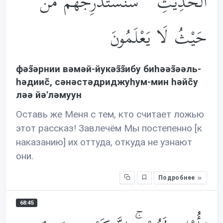
الْحَدِيثِ ۖ سَنَسْتَدْرِجُهُم مِّنْ
حَيْثُ لَا يَعْلَمُونَ
фəз̃əрнии вəмəй-йукəз̃з̃ибу биhəəз̃əəль-
həдииc̃, сəнəстəдриджуhум-мин həйc̃у
лəə йə'лəмуун
Оставь же Меня с тем, кто считает ложью
этот рассказ! Завлечём Мы постепенно [к
наказанию] их оттуда, откуда не узнают
они.
Подробнее
68:45