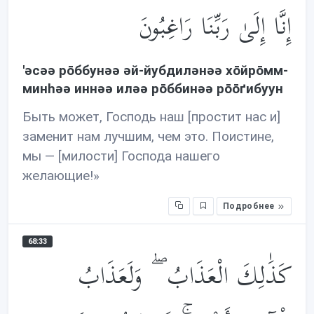
إِنَّا إِلَىٰ رَبِّنَا رَاغِبُونَ
'əсəə рōббунəə əй-йубдилəнəə хōйрōмм-
минhəə иннəə илəə рōббинəə рōōґибуун
Быть может, Господь наш [простит нас и]
заменит нам лучшим, чем это. Поистине,
мы — [милости] Господа нашего
желающие!»
Подробнее
68:33
كَذَ‌ٰلِكَ الْعَذَابُ ۖ وَلَعَذَابُ